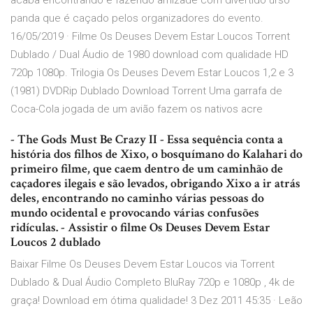
acaba encontrando e fazendo amizade com divertido urso
panda que é caçado pelos organizadores do evento.
16/05/2019 · Filme Os Deuses Devem Estar Loucos Torrent
Dublado / Dual Áudio de 1980 download com qualidade HD
720p 1080p. Trilogia Os Deuses Devem Estar Loucos 1,2 e 3
(1981) DVDRip Dublado Download Torrent Uma garrafa de
Coca-Cola jogada de um avião fazem os nativos acre
- The Gods Must Be Crazy II - Essa sequência conta a
história dos filhos de Xixo, o bosquímano do Kalahari do
primeiro filme, que caem dentro de um caminhão de
caçadores ilegais e são levados, obrigando Xixo a ir atrás
deles, encontrando no caminho várias pessoas do
mundo ocidental e provocando várias confusões
ridículas. - Assistir o filme Os Deuses Devem Estar
Loucos 2 dublado
Baixar Filme Os Deuses Devem Estar Loucos via Torrent
Dublado & Dual Áudio Completo BluRay 720p e 1080p , 4k de
graça! Download em ótima qualidade! 3 Dez 2011 45:35 · Leão