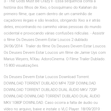
3 - The Gods Must Be Crazy II - Essa sequência conta a
história dos filhos de Xixo, o bosquímano do Kalahari do
primeiro filme, que caem dentro de um caminhão de
caçadores ilegais e são levados, obrigando Xixo a ir atrás
deles, encontrando no caminho várias pessoas do mundo
ocidental e provocando várias confusões ridículas. - Assistir
o filme Os Deuses Devem Estar Loucos 2 dublado
24/06/2014 · Trailer do filme Os Deuses Devem Estar Loucos.
Os Deuses Devem Estar Loucos um filme de Jamie Uys com
Marius Weyers, N'Xau. AdoroCinema. O Filme Trailer Dublado.
15 800 visualizações.
Os Deuses Devem Estar Loucos Download Torrent.
DOWNLOAD TORRENT DUBLADO MP4 720P DOWNLOAD
DOWNLOAD TORRENT DUBLADO DUAL ÁUDIO MKV 720P
DOWNLOAD DOWNLOAD TORRENT DUBLADO DUAL ÁUDIO
MKV 1080P DOWNLOAD. Caso ocorra a falta de áudio ou
vídeo no arquivo, baixe e instale o VLC Player. 18/09/2019 ·