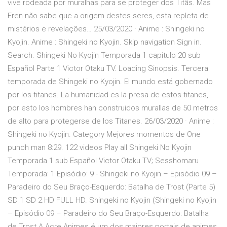
vive rodeada por muralhas para se proteger dos Titãs. Mas
Eren não sabe que a origem destes seres, esta repleta de
mistérios e revelações… 25/03/2020 · Anime : Shingeki no
Kyojin. Anime : Shingeki no Kyojin. Skip navigation Sign in.
Search. Shingeki No Kyojin Temporada 1 capitulo 20 sub
Español Parte 1 Victor Otaku TV. Loading Sinopsis. Tercera
temporada de Shingeki no Kyojin. El mundo está gobernado
por los titanes. La humanidad es la presa de estos titanes,
por esto los hombres han construidos murallas de 50 metros
de alto para protegerse de los Titanes. 26/03/2020 · Anime :
Shingeki no Kyojin. Category Mejores momentos de One
punch man 8:29. 122 videos Play all Shingeki No Kyojin
Temporada 1 sub Español Victor Otaku TV; Sesshomaru
Temporada: 1 Episódio: 9 - Shingeki no Kyojin – Episódio 09 –
Paradeiro do Seu Braço-Esquerdo: Batalha de Trost (Parte 5)
SD 1 SD 2 HD FULL HD. Shingeki no Kyojin (Shingeki no Kyojin
– Episódio 09 – Paradeiro do Seu Braço-Esquerdo: Batalha
de Trost A Acre Animes é um dos maiores portais de animes