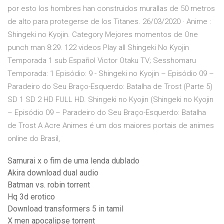
por esto los hombres han construidos murallas de 50 metros
de alto para protegerse de los Titanes. 26/03/2020 · Anime :
Shingeki no Kyojin. Category Mejores momentos de One
punch man 8:29. 122 videos Play all Shingeki No Kyojin
Temporada 1 sub Español Victor Otaku TV; Sesshomaru
Temporada: 1 Episódio: 9 - Shingeki no Kyojin – Episódio 09 –
Paradeiro do Seu Braço-Esquerdo: Batalha de Trost (Parte 5)
SD 1 SD 2 HD FULL HD. Shingeki no Kyojin (Shingeki no Kyojin
– Episódio 09 – Paradeiro do Seu Braço-Esquerdo: Batalha
de Trost A Acre Animes é um dos maiores portais de animes
online do Brasil,
Samurai x o fim de uma lenda dublado
Akira download dual audio
Batman vs. robin torrent
Hq 3d erotico
Download transformers 5 in tamil
X men apocalipse torrent