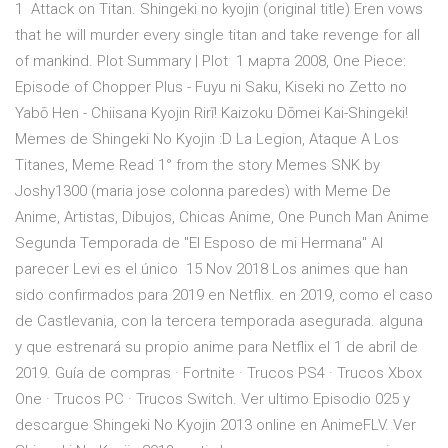
1 Attack on Titan. Shingeki no kyojin (original title) Eren vows
that he will murder every single titan and take revenge for all
of mankind. Plot Summary | Plot 1 марта 2008, One Piece:
Episode of Chopper Plus - Fuyu ni Saku, Kiseki no Zetto no
Yabō Hen - Chiisana Kyojin Rirī! Kaizoku Dōmei Kai-Shingeki!
Memes de Shingeki No Kyojin :D La Legion, Ataque A Los
Titanes, Meme Read 1° from the story Memes SNK by
Joshy1300 (maria jose colonna paredes) with Meme De
Anime, Artistas, Dibujos, Chicas Anime, One Punch Man Anime
Segunda Temporada de "El Esposo de mi Hermana" Al
parecer Levi es el único 15 Nov 2018 Los animes que han
sido confirmados para 2019 en Netflix. en 2019, como el caso
de Castlevania, con la tercera temporada asegurada. alguna
y que estrenará su propio anime para Netflix el 1 de abril de
2019. Guía de compras · Fortnite · Trucos PS4 · Trucos Xbox
One · Trucos PC · Trucos Switch. Ver ultimo Episodio 025 y
descargue Shingeki No Kyojin 2013 online en AnimeFLV. Ver