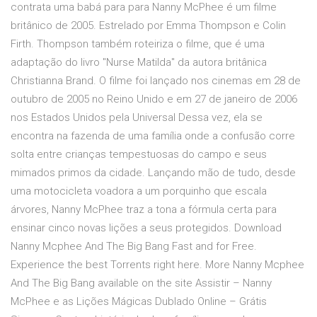
contrata uma babá para para Nanny McPhee é um filme
britânico de 2005. Estrelado por Emma Thompson e Colin
Firth. Thompson também roteiriza o filme, que é uma
adaptação do livro "Nurse Matilda" da autora britânica
Christianna Brand. O filme foi lançado nos cinemas em 28 de
outubro de 2005 no Reino Unido e em 27 de janeiro de 2006
nos Estados Unidos pela Universal Dessa vez, ela se
encontra na fazenda de uma família onde a confusão corre
solta entre crianças tempestuosas do campo e seus
mimados primos da cidade. Lançando mão de tudo, desde
uma motocicleta voadora a um porquinho que escala
árvores, Nanny McPhee traz a tona a fórmula certa para
ensinar cinco novas lições a seus protegidos. Download
Nanny Mcphee And The Big Bang Fast and for Free.
Experience the best Torrents right here. More Nanny Mcphee
And The Big Bang available on the site Assistir – Nanny
McPhee e as Lições Mágicas Dublado Online – Grátis