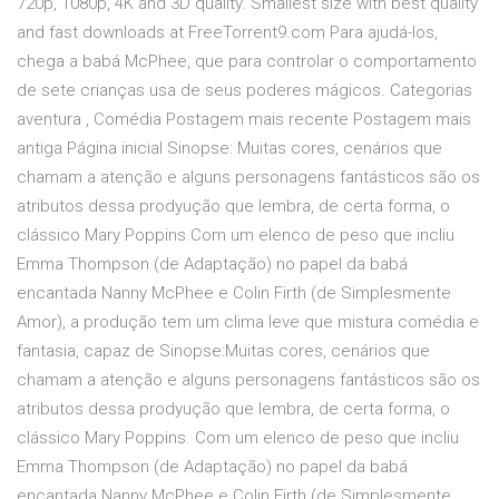
720p, 1080p, 4K and 3D quality. Smallest size with best quality
and fast downloads at FreeTorrent9.com Para ajudá-los,
chega a babá McPhee, que para controlar o comportamento
de sete crianças usa de seus poderes mágicos. Categorias
aventura , Comédia Postagem mais recente Postagem mais
antiga Página inicial Sinopse: Muitas cores, cenários que
chamam a atenção e alguns personagens fantásticos são os
atributos dessa prodyução que lembra, de certa forma, o
clássico Mary Poppins.Com um elenco de peso que incliu
Emma Thompson (de Adaptação) no papel da babá
encantada Nanny McPhee e Colin Firth (de Simplesmente
Amor), a produção tem um clima leve que mistura comédia e
fantasia, capaz de Sinopse:Muitas cores, cenários que
chamam a atenção e alguns personagens fantásticos são os
atributos dessa prodyução que lembra, de certa forma, o
clássico Mary Poppins. Com um elenco de peso que incliu
Emma Thompson (de Adaptação) no papel da babá
encantada Nanny McPhee e Colin Firth (de Simplesmente