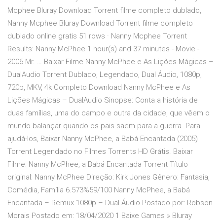
Mcphee Bluray Download Torrent filme completo dublado,
Nanny Mcphee Bluray Download Torrent filme completo
dublado online gratis 51 rows · Nanny Mcphee Torrent
Results: Nanny McPhee 1 hour(s) and 37 minutes - Movie -
2006 Mr. … Baixar Filme Nanny McPhee e As Lições Mágicas –
DualAudio Torrent Dublado, Legendado, Dual Áudio, 1080p,
720p, MKV, 4k Completo Download Nanny McPhee e As
Lições Mágicas – DualAudio Sinopse: Conta a história de
duas famílias, uma do campo e outra da cidade, que vêem o
mundo balançar quando os pais saem para a guerra. Para
ajudá-los, Baixar Nanny McPhee, a Babá Encantada (2005)
Torrent Legendado no Filmes Torrents HD Grátis. Baixar
Filme: Nanny McPhee, a Babá Encantada Torrent Título
original: Nanny McPhee Direção: Kirk Jones Gênero: Fantasia,
Comédia, Família 6.573%59/100 Nanny McPhee, a Babá
Encantada – Remux 1080p – Dual Áudio Postado por: Robson
Morais Postado em: 18/04/2020 1 Baixe Games » Bluray