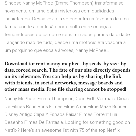
Sinopse:Nanny McPhee (Emma Thompson) transforma-se
novamente em uma babá misteriosa com qualidades
inquietantes. Dessa vez, ela se encontra na fazenda de uma
família aonde a confusão corre solta entre crianças
tempestuosas do campo e seus mimados primos da cidade.
Lançando mão de tudo, desde uma motocicleta voadora a
um porquinho que escala árvores, Nanny McPhee…
Download torrent nanny mcphee . by seeds. by size. by
date. forced search. The fate of our site directly depends
on its relevance. You can help us by sharing the link
with friends, in social networks, message boards and
other mass media. Free file sharing cannot be stopped!
Nanny McPhee: Emma Thompson, Colin Firth Ver mais. Dicas
De Filmes Bons Bons Filmes Filme Amar Filme Maze Runner
Disney Antigo Capa Y Espada Baixar Filmes Torrent Lua
Desenho Filmes De Fantasia. Looking for something good on
Netflix? Here's an awesome list with 75 of the top Netflix