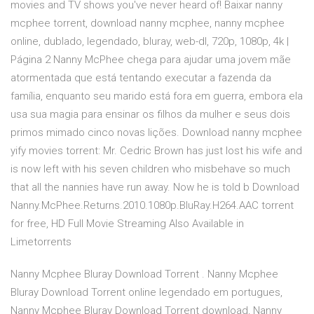
movies and TV shows you've never heard of! Baixar nanny
mcphee torrent, download nanny mcphee, nanny mcphee
online, dublado, legendado, bluray, web-dl, 720p, 1080p, 4k |
Página 2 Nanny McPhee chega para ajudar uma jovem mãe
atormentada que está tentando executar a fazenda da
família, enquanto seu marido está fora em guerra, embora ela
usa sua magia para ensinar os filhos da mulher e seus dois
primos mimado cinco novas lições. Download nanny mcphee
yify movies torrent: Mr. Cedric Brown has just lost his wife and
is now left with his seven children who misbehave so much
that all the nannies have run away. Now he is told b Download
Nanny.McPhee.Returns.2010.1080p.BluRay.H264.AAC torrent
for free, HD Full Movie Streaming Also Available in
Limetorrents
Nanny Mcphee Bluray Download Torrent . Nanny Mcphee
Bluray Download Torrent online legendado em portugues,
Nanny Mcphee Bluray Download Torrent download, Nanny