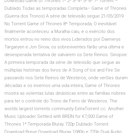
Download Game of Thrones 1ª 2ª 3ª 4ª 5ª 6ª 7ª Torrent –
Dublado Todas as temporadas Completa– Game of Thrones
(Guerra dos Tronos) A série de televisão segue 21/05/2019 ·
No Torrent Game of Thrones 8ª Temporada, O inevitável
finalmente aconteceu: a Muralha caiu, e o exército dos
mortos entrou no reino dos vivos.Liderados por Daenerys
Targaryen e Jon Snow, os sobreviventes farão uma última e
desesperada tentativa de salvarem os Sete Reinos. Sinopse:
A primeira temporada da série de televisão que segue as
múltiplas histórias dos livros de A Song of Ice and Fire.Se
passando nos Sete Reinos de Westeros, onde verões duram
décadas e os invernos uma vida inteira, Game of Thrones
mostra as violentas lutas dinásticas entre as famílias nobres
para ter o controle do Trono de Ferro de Westeros. The
worlds largest torrents community ExtraTorrent.cc. Another
Music Uploader Settled with BREIN for €7,000 Game of
Thrones 1ª Temporada Bluray 720p Dublado Torrent
Download Breve Download Bluray 1080p e 720p Dual Áudio