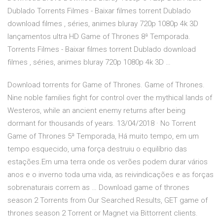
Dublado Torrents Filmes - Baixar filmes torrent Dublado
download filmes , séries, animes bluray 720p 1080p 4k 3D
lançamentos ultra HD Game of Thrones 8ª Temporada.
Torrents Filmes - Baixar filmes torrent Dublado download
filmes , séries, animes bluray 720p 1080p 4k 3D …
Download torrents for Game of Thrones. Game of Thrones.
Nine noble families fight for control over the mythical lands of
Westeros, while an ancient enemy returns after being
dormant for thousands of years. 13/04/2018 · No Torrent
Game of Thrones 5ª Temporada, Há muito tempo, em um
tempo esquecido, uma força destruiu o equilíbrio das
estações.Em uma terra onde os verões podem durar vários
anos e o inverno toda uma vida, as reivindicações e as forças
sobrenaturais correm as … Download game of thrones
season 2 Torrents from Our Searched Results, GET game of
thrones season 2 Torrent or Magnet via Bittorrent clients.