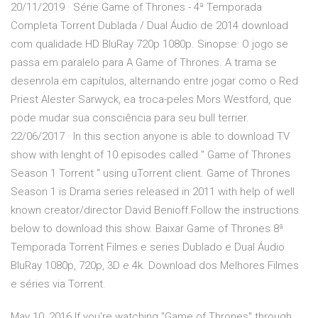
20/11/2019 · Série Game of Thrones - 4ª Temporada
Completa Torrent Dublada / Dual Áudio de 2014 download
com qualidade HD BluRay 720p 1080p. Sinopse: O jogo se
passa em paralelo para A Game of Thrones. A trama se
desenrola em capítulos, alternando entre jogar como o Red
Priest Alester Sarwyck, ea troca-peles Mors Westford, que
pode mudar sua consciência para seu bull terrier.
22/06/2017 · In this section anyone is able to download TV
show with lenght of 10 episodes called " Game of Thrones
Season 1 Torrent " using uTorrent client. Game of Thrones
Season 1 is Drama series released in 2011 with help of well
known creator/director David Benioff.Follow the instructions
below to download this show. Baixar Game of Thrones 8ª
Temporada Torrent Filmes e series Dublado e Dual Áudio
BluRay 1080p, 720p, 3D e 4k. Download dos Melhores Filmes
e séries via Torrent.
May 10, 2016 If you're watching "Game of Thrones" through