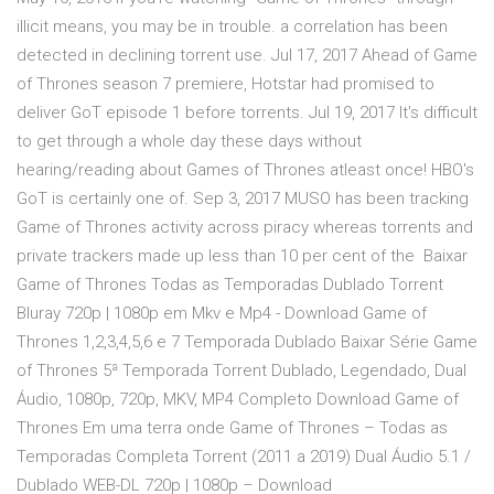
illicit means, you may be in trouble. a correlation has been
detected in declining torrent use. Jul 17, 2017 Ahead of Game
of Thrones season 7 premiere, Hotstar had promised to
deliver GoT episode 1 before torrents. Jul 19, 2017 It's difficult
to get through a whole day these days without
hearing/reading about Games of Thrones atleast once! HBO's
GoT is certainly one of. Sep 3, 2017 MUSO has been tracking
Game of Thrones activity across piracy whereas torrents and
private trackers made up less than 10 per cent of the Baixar
Game of Thrones Todas as Temporadas Dublado Torrent
Bluray 720p | 1080p em Mkv e Mp4 - Download Game of
Thrones 1,2,3,4,5,6 e 7 Temporada Dublado Baixar Série Game
of Thrones 5ª Temporada Torrent Dublado, Legendado, Dual
Áudio, 1080p, 720p, MKV, MP4 Completo Download Game of
Thrones Em uma terra onde Game of Thrones – Todas as
Temporadas Completa Torrent (2011 a 2019) Dual Áudio 5.1 /
Dublado WEB-DL 720p | 1080p – Download