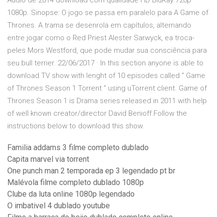
Áudio de 2014 download com qualidade HD BluRay 720p
1080p. Sinopse: O jogo se passa em paralelo para A Game of
Thrones. A trama se desenrola em capítulos, alternando
entre jogar como o Red Priest Alester Sarwyck, ea troca-
peles Mors Westford, que pode mudar sua consciência para
seu bull terrier. 22/06/2017 · In this section anyone is able to
download TV show with lenght of 10 episodes called " Game
of Thrones Season 1 Torrent " using uTorrent client. Game of
Thrones Season 1 is Drama series released in 2011 with help
of well known creator/director David Benioff.Follow the
instructions below to download this show.
Familia addams 3 filme completo dublado
Capita marvel via torrent
One punch man 2 temporada ep 3 legendado pt br
Malévola filme completo dublado 1080p
Clube da luta online 1080p legendado
O imbativel 4 dublado youtube