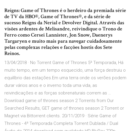
Reigns: Game of Thrones é o herdeiro da premiada série
de TV da HBO®, Game of Thrones®, e da série de
sucesso Reigns da Nerial e Devolver Digital. Através das
visões ardentes de Melisandre, reivindique o Trono de
Ferro como Cersei Lannister, Jon Snow, Daenerys
Targaryen e muito mais para navegar cuidadosamente
pelas complexas relações e facções hostis dos Sete
Reinos.
13/04/2018 · No Torrent Game of Thrones 5ª Temporada, Há
muito tempo, em um tempo esquecido, uma força destruiu o
equilíbrio das estações.Em uma terra onde os verões podem
durar vários anos e o inverno toda uma vida, as
reivindicações e as forças sobrenaturais correm as …
Download game of thrones season 2 Torrents from Our
Searched Results, GET game of thrones season 2 Torrent or
Magnet via Bittorrent clients. 20/11/2019 · Série Game of
Thrones - 4ª Temporada Completa Torrent Dublada / Dual