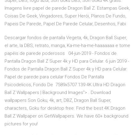
Super, DBS, fogo azul, Son Goku DBS, Son Goku 4K grátis.
Imagens livre papel de parede Dragon Ball Z. Estampas Geek,
Coisas De Geek, Vingadores, Super Herói, Planos De Fundo,
Papeis De Parede, Papel De Parede Celular, Desenhos, Fabi
Descargar fondos de pantalla Vegeta, 4k, Dragon Ball Super,
el arte, la DBS, retrato, manga, Ka-me-ha-me-haaaaaaa e tome
papéis de parede poderosos 04-jun-2019 - Fondos de
Pantalla Dragon Ball Z Super 4k y HD para Celular. 6 juin 2019 -
Fondos de Pantalla Dragon Ball Z Super 4k y HD para Celular.
Papel de parede para celular Fondos De Pantalla
Psicodelicos, Fondo De 7589x5707 139 4K Ultra HD Dragon
Ball Z Wallpapers | Background Images"> . Download
wallpapers Son Goku, 4k, art, DBZ, Dragon Ball Super,
characters, Goku for desktop free. Find the best 4K Dragon
Ball Z Wallpaper on GetWallpapers. We have 60+ background
pictures for you!