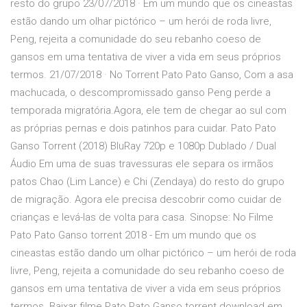
resto do grupo 23/07/2018 · Em um mundo que os cineastas
estão dando um olhar pictórico – um herói de roda livre,
Peng, rejeita a comunidade do seu rebanho coeso de
gansos em uma tentativa de viver a vida em seus próprios
termos. 21/07/2018 · No Torrent Pato Pato Ganso, Com a asa
machucada, o descompromissado ganso Peng perde a
temporada migratória.Agora, ele tem de chegar ao sul com
as próprias pernas e dois patinhos para cuidar. Pato Pato
Ganso Torrent (2018) BluRay 720p e 1080p Dublado / Dual
Áudio Em uma de suas travessuras ele separa os irmãos
patos Chao (Lim Lance) e Chi (Zendaya) do resto do grupo
de migração. Agora ele precisa descobrir como cuidar de
crianças e levá-las de volta para casa. Sinopse: No Filme
Pato Pato Ganso torrent 2018 - Em um mundo que os
cineastas estão dando um olhar pictórico – um herói de roda
livre, Peng, rejeita a comunidade do seu rebanho coeso de
gansos em uma tentativa de viver a vida em seus próprios
termos. Baixar filme Pato Pato Ganso torrent download em