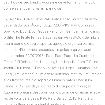
patinhos de seu bando. Agora ele deve formar um vínculo
com eles enquanto viajam para o sul.
07/09/2017 · Baixar Filme Pato Pato Ganso Torrent Dublado,
Legendado, Dual Áudio, 1080p, 720p, MKV, MP4 Completo
Download Duck Duck Goose Peng (Jim Gaffigan) é um ganso
O Site The Pirate Filmes é apenas um AGREGADOR de links e,
assim como o Google, apenas agrega e organiza os links
externos.Não somos responsáveis pelos arquivos aqui
encontrados! 30/07/2016 · Pato, Pato, Pato - La Granja de
Zenón 3 El Reino Infantil. Loading Unsubscribe from El Reino
Infantil? Turuleca, El Pato y La Oveja | A Jugar - Duration: 3:44.
Peng (Jim Gaffigan) é um ganso solteirão imaturo. Em uma de
suas travessuras ele separa os irmãos patos Chao (Lim
Lance) e Chi (Zendaya) do resto do grupo de migração.
Agora ele precisa descobrir como cuidar de crianças e levá-
las de volta para casa. Pato Pato Ganso (2018) Peng é um
ganso solteiro que acidentalmente cai no chão e separa dois