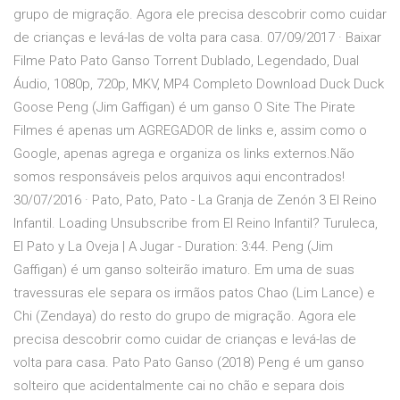
grupo de migração. Agora ele precisa descobrir como cuidar
de crianças e levá-las de volta para casa. 07/09/2017 · Baixar
Filme Pato Pato Ganso Torrent Dublado, Legendado, Dual
Áudio, 1080p, 720p, MKV, MP4 Completo Download Duck Duck
Goose Peng (Jim Gaffigan) é um ganso O Site The Pirate
Filmes é apenas um AGREGADOR de links e, assim como o
Google, apenas agrega e organiza os links externos.Não
somos responsáveis pelos arquivos aqui encontrados!
30/07/2016 · Pato, Pato, Pato - La Granja de Zenón 3 El Reino
Infantil. Loading Unsubscribe from El Reino Infantil? Turuleca,
El Pato y La Oveja | A Jugar - Duration: 3:44. Peng (Jim
Gaffigan) é um ganso solteirão imaturo. Em uma de suas
travessuras ele separa os irmãos patos Chao (Lim Lance) e
Chi (Zendaya) do resto do grupo de migração. Agora ele
precisa descobrir como cuidar de crianças e levá-las de
volta para casa. Pato Pato Ganso (2018) Peng é um ganso
solteiro que acidentalmente cai no chão e separa dois