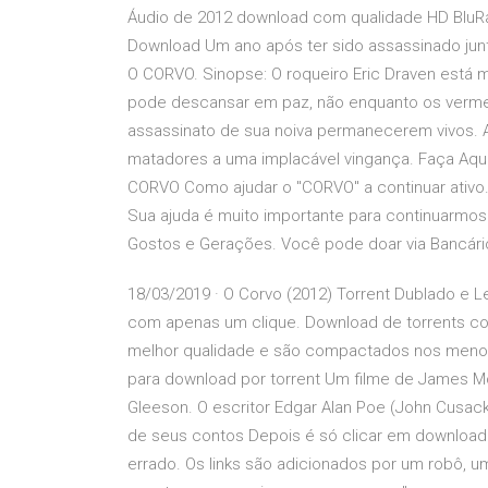
Áudio de 2012 download com qualidade HD BluRay
Download Um ano após ter sido assassinado jun
O CORVO. Sinopse: O roqueiro Eric Draven está m
pode descansar em paz, não enquanto os verme
assassinato de sua noiva permanecerem vivos. 
matadores a uma implacável vingança. Faça A
CORVO Como ajudar o "CORVO" a continuar ativ
Sua ajuda é muito importante para continuarmo
Gostos e Gerações. Você pode doar via Bancári
18/03/2019 · O Corvo (2012) Torrent Dublado e L
com apenas um clique. Download de torrents com
melhor qualidade e são compactados nos menore
para download por torrent Um filme de James M
Gleeson. O escritor Edgar Alan Poe (John Cusack
de seus contos Depois é só clicar em download 
errado. Os links são adicionados por um robô, u