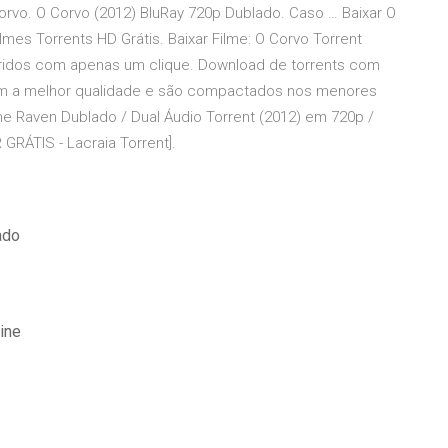
orvo. O Corvo (2012) BluRay 720p Dublado. Caso … Baixar O
mes Torrents HD Grátis. Baixar Filme: O Corvo Torrent
feridos com apenas um clique. Download de torrents com
 têm a melhor qualidade e são compactados nos menores
he Raven Dublado / Dual Áudio Torrent (2012) em 720p /
RÁTIS - Lacraia Torrent].
ado
ine