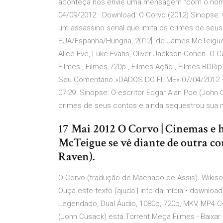
aconteça nos envie uma mensagem "com o nome d
04/09/2012 · Download: O Corvo (2012) Sinopse: 
um assassino serial que imita os crimes de seus
EUA/Espanha/Hungria, 2012], de James McTeigue 
Alice Eve, Luke Evans, Oliver Jackson-Cohen. O 
Filmes , Filmes 720p , Filmes Ação , Filmes BDRi
Seu Comentário »DADOS DO FILME« 07/04/2012 · 
07:29. Sinopse: O escritor Edgar Alan Poe (John
crimes de seus contos e ainda sequestrou sua no
17 Mai 2012 O Corvo | Cinemas e h
McTeigue se vê diante de outra c
Raven).
O Corvo (tradução de Machado de Assis). Wikiso
Ouça este texto (ajuda | info da mídia • downloa
Legendado, Dual Áudio, 1080p, 720p, MKV, MP4 
(John Cusack) está Torrent Mega Filmes - Baixar 