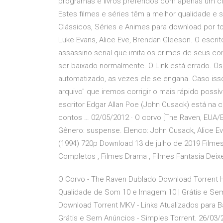
programas e livros preferidos com apenas um cl
Estes filmes e séries têm a melhor qualidade 
Clássicos, Séries e Animes para download por 
Luke Evans, Alice Eve, Brendan Gleeson. O escri
assassino serial que imita os crimes de seus co
ser baixado normalmente. O Link está errado. Os
automatizado, as vezes ele se engana. Caso i
arquivo" que iremos corrigir o mais rápido possí
escritor Edgar Allan Poe (John Cusack) está na 
contos … 02/05/2012 · O corvo [The Raven, EUA/
Gênero: suspense. Elenco: John Cusack, Alice Ev
(1994) 720p Download 13 de julho de 2019 Filmes 
Completos , Filmes Drama , Filmes Fantasia De
O Corvo - The Raven Dublado Download Torrent H
Qualidade de Som 10 e Imagem 10 | Grátis e Sem
Download Torrent MKV - Links Atualizados para 
Grátis e Sem Anúncios - Simples Torrent. 26/03/2