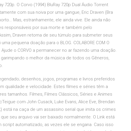
 720p. O Corvo (1994) BluRay 720p Dual Áudio Torrent
tamente com sua noiva por uma gangue, Eric Draven (Bra
orto… Mas, estranhamente, ele ainda vive. Ele ainda não
s responsáveis por sua morte e também pelo
Assim, Draven retorna de seu túmulo para submeter seus
qui uma pequena doação para o BLOG. COLABORE COM O
o. Ajude o CORVO a permanecer no ar fazendo uma doação.
s garimpando o melhor da música de todos os Gêneros,
o.
egendado; desenhos, jogos, programas e livros preferidos
 qualidade e velocidade. Estes filmes e séries têm a
s tamanhos. Filmes, Filmes Clássicos, Séries e Animes
cTeigue com John Cusack, Luke Evans, Alice Eve, Brendan
) está na caça de um assassino serial que imita os crimes
que seu arquivo vai ser baixado normalmente. O Link está
m script automatizado, as vezes ele se engana. Caso isso