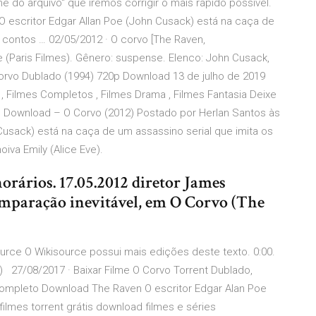
o arquivo" que iremos corrigir o mais rápido possível.
O escritor Edgar Allan Poe (John Cusack) está na caça de
 contos … 02/05/2012 · O corvo [The Raven,
(Paris Filmes). Gênero: suspense. Elenco: John Cusack,
Corvo Dublado (1994) 720p Download 13 de julho de 2019
p , Filmes Completos , Filmes Drama , Filmes Fantasia Deixe
Download – O Corvo (2012) Postado por Herlan Santos às
 Cusack) está na caça de um assassino serial que imita os
iva Emily (Alice Eve).
orários. 17.05.2012 diretor James
omparação inevitável, em O Corvo (The
urce O Wikisource possui mais edições deste texto. 0:00.
d) 27/08/2017 · Baixar Filme O Corvo Torrent Dublado,
Completo Download The Raven O escritor Edgar Alan Poe
filmes torrent grátis download filmes e séries