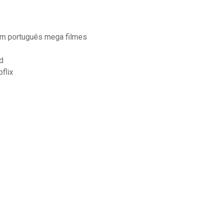
 em português mega filmes
d
flix