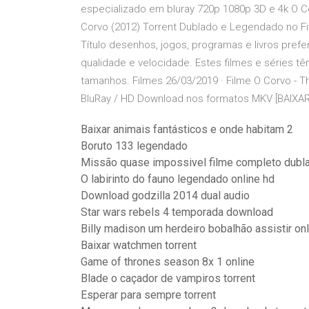
especializado em bluray 720p 1080p 3D e 4k O C
Corvo (2012) Torrent Dublado e Legendado no Fil
Título desenhos, jogos, programas e livros pre
qualidade e velocidade. Estes filmes e séries
tamanhos. Filmes 26/03/2019 · Filme O Corvo - T
BluRay / HD Download nos formatos MKV [BAIXAR G
Baixar animais fantásticos e onde habitam 2
Boruto 133 legendado
Missão quase impossivel filme completo dubl
O labirinto do fauno legendado online hd
Download godzilla 2014 dual audio
Star wars rebels 4 temporada download
Billy madison um herdeiro bobalhão assistir onl
Baixar watchmen torrent
Game of thrones season 8x 1 online
Blade o caçador de vampiros torrent
Esperar para sempre torrent