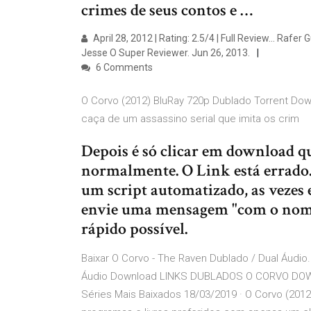
crimes de seus contos e …
April 28, 2012 | Rating: 2.5/4 | Full Review… Rafer G
Jesse O Super Reviewer. Jun 26, 2013.
6 Comments
O Corvo (2012) BluRay 720p Dublado Torrent Dow
caça de um assassino serial que imita os crim
Depois é só clicar em download qu
normalmente. O Link está errado.
um script automatizado, as vezes 
envie uma mensagem "com o nome 
rápido possível.
Baixar O Corvo - The Raven Dublado / Dual Áudio.
Áudio Download LINKS DUBLADOS O CORVO DO
Séries Mais Baixados 18/03/2019 · O Corvo (201