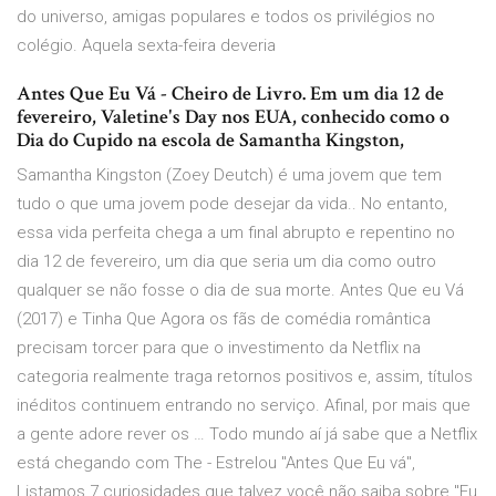
do universo, amigas populares e todos os privilégios no
colégio. Aquela sexta-feira deveria
Antes Que Eu Vá - Cheiro de Livro. Em um dia 12 de
fevereiro, Valetine's Day nos EUA, conhecido como o
Dia do Cupido na escola de Samantha Kingston,
Samantha Kingston (Zoey Deutch) é uma jovem que tem
tudo o que uma jovem pode desejar da vida.. No entanto,
essa vida perfeita chega a um final abrupto e repentino no
dia 12 de fevereiro, um dia que seria um dia como outro
qualquer se não fosse o dia de sua morte. Antes Que eu Vá
(2017) e Tinha Que Agora os fãs de comédia romântica
precisam torcer para que o investimento da Netflix na
categoria realmente traga retornos positivos e, assim, títulos
inéditos continuem entrando no serviço. Afinal, por mais que
a gente adore rever os … Todo mundo aí já sabe que a Netflix
está chegando com The - Estrelou "Antes Que Eu vá",
Listamos 7 curiosidades que talvez você não saiba sobre "Eu