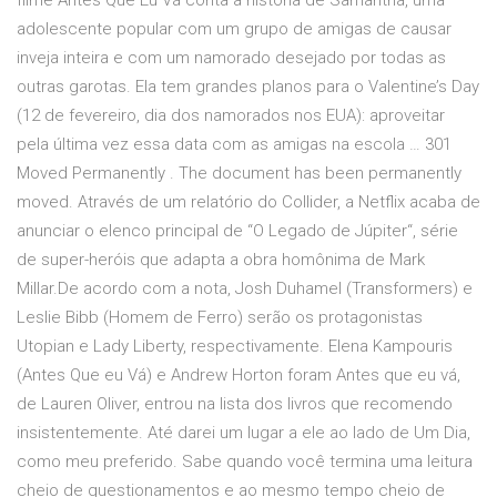
filme Antes Que Eu Vá conta a história de Samantha, uma
adolescente popular com um grupo de amigas de causar
inveja inteira e com um namorado desejado por todas as
outras garotas. Ela tem grandes planos para o Valentine’s Day
(12 de fevereiro, dia dos namorados nos EUA): aproveitar
pela última vez essa data com as amigas na escola … 301
Moved Permanently . The document has been permanently
moved. Através de um relatório do Collider, a Netflix acaba de
anunciar o elenco principal de “O Legado de Júpiter“, série
de super-heróis que adapta a obra homônima de Mark
Millar.De acordo com a nota, Josh Duhamel (Transformers) e
Leslie Bibb (Homem de Ferro) serão os protagonistas
Utopian e Lady Liberty, respectivamente. Elena Kampouris
(Antes Que eu Vá) e Andrew Horton foram Antes que eu vá,
de Lauren Oliver, entrou na lista dos livros que recomendo
insistentemente. Até darei um lugar a ele ao lado de Um Dia,
como meu preferido. Sabe quando você termina uma leitura
cheio de questionamentos e ao mesmo tempo cheio de