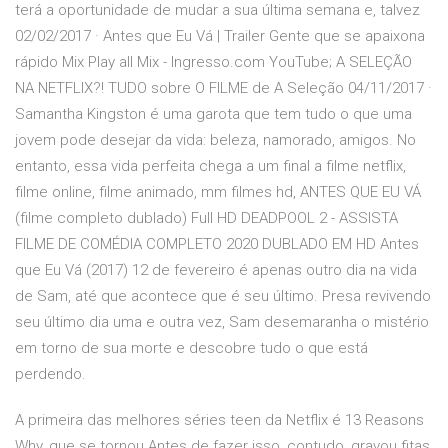
terá a oportunidade de mudar a sua última semana e, talvez
02/02/2017 · Antes que Eu Vá | Trailer Gente que se apaixona
rápido Mix Play all Mix - Ingresso.com YouTube; A SELEÇÃO
NA NETFLIX?! TUDO sobre O FILME de A Seleção 04/11/2017 ·
Samantha Kingston é uma garota que tem tudo o que uma
jovem pode desejar da vida: beleza, namorado, amigos. No
entanto, essa vida perfeita chega a um final a filme netflix,
filme online, filme animado, mm filmes hd, ANTES QUE EU VÁ
(filme completo dublado) Full HD DEADPOOL 2 - ASSISTA
FILME DE COMÉDIA COMPLETO 2020 DUBLADO EM HD Antes
que Eu Vá (2017) 12 de fevereiro é apenas outro dia na vida
de Sam, até que acontece que é seu último. Presa revivendo
seu último dia uma e outra vez, Sam desemaranha o mistério
em torno de sua morte e descobre tudo o que está
perdendo.
A primeira das melhores séries teen da Netflix é 13 Reasons
Why, que se tornou Antes de fazer isso, contudo, gravou fitas