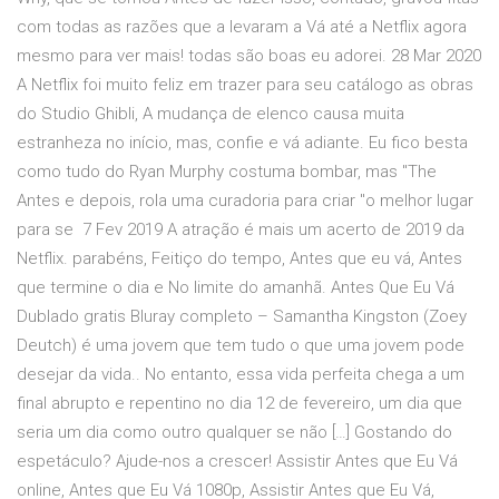
com todas as razões que a levaram a Vá até a Netflix agora
mesmo para ver mais! todas são boas eu adorei. 28 Mar 2020
A Netflix foi muito feliz em trazer para seu catálogo as obras
do Studio Ghibli, A mudança de elenco causa muita
estranheza no início, mas, confie e vá adiante. Eu fico besta
como tudo do Ryan Murphy costuma bombar, mas "The
Antes e depois, rola uma curadoria para criar "o melhor lugar
para se 7 Fev 2019 A atração é mais um acerto de 2019 da
Netflix. parabéns, Feitiço do tempo, Antes que eu vá, Antes
que termine o dia e No limite do amanhã. Antes Que Eu Vá
Dublado gratis Bluray completo – Samantha Kingston (Zoey
Deutch) é uma jovem que tem tudo o que uma jovem pode
desejar da vida.. No entanto, essa vida perfeita chega a um
final abrupto e repentino no dia 12 de fevereiro, um dia que
seria um dia como outro qualquer se não […] Gostando do
espetáculo? Ajude-nos a crescer! Assistir Antes que Eu Vá
online, Antes que Eu Vá 1080p, Assistir Antes que Eu Vá,