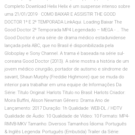
Completo Download Helix Helix é um suspense intenso sobre
uma 21/01/2019 · COMO BAIXAR E ASSISTIR THE GOOD
DOCTOR 1ª E 2ª TEMPORADA LinkAqui. Loading Baixar The
Good Doctor 2ª Temporada MP4 Legendado – MEGA - … The
Good Doctor é uma série de drama médico estadunidense
lançada pela ABC, que no Brasil é disponibilizada pela
Globoplay e Sony Channel. A trama é baseada na série sul-
coreana Good Doctor (2013). A série mostra a história de um
jovem médico cirurgião, portador de autismo e síndrome de
savant, Shaun Murphy (Freddie Highmore) que se muda do
interior para trabalhar em uma equipe de Informações Da
Série: Título Original: Harlots Título no Brasil: Harlots Criador:
Moira Buffini, Alison Newman Gênero: Drama Ano de
Lançamento: 2017 Duração: 1h Qualidade: WEB-DL / HDTV
Qualidade de Áudio: 10 Qualidade de Vídeo: 10 Formato: MP4-
RMVB-MKV Tamanho: Diversos Tamanhos Ídioma: Português
& Inglês Legenda: Português (Embutida) Trailer da Série: