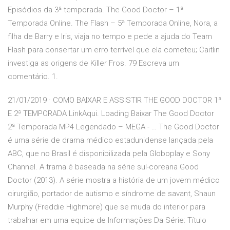
Episódios da 3ª temporada. The Good Doctor – 1ª
Temporada Online. The Flash – 5ª Temporada Online, Nora, a
filha de Barry e Iris, viaja no tempo e pede a ajuda do Team
Flash para consertar um erro terrível que ela cometeu; Caitlin
investiga as origens de Killer Fros. 79 Escreva um
comentário. 1.
21/01/2019 · COMO BAIXAR E ASSISTIR THE GOOD DOCTOR 1ª
E 2ª TEMPORADA LinkAqui. Loading Baixar The Good Doctor
2ª Temporada MP4 Legendado – MEGA - … The Good Doctor
é uma série de drama médico estadunidense lançada pela
ABC, que no Brasil é disponibilizada pela Globoplay e Sony
Channel. A trama é baseada na série sul-coreana Good
Doctor (2013). A série mostra a história de um jovem médico
cirurgião, portador de autismo e síndrome de savant, Shaun
Murphy (Freddie Highmore) que se muda do interior para
trabalhar em uma equipe de Informações Da Série: Título