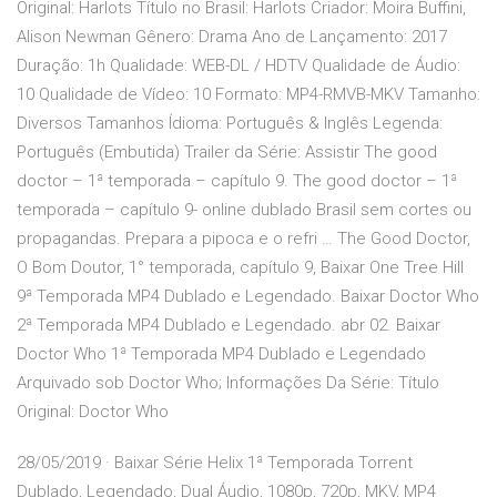
Original: Harlots Título no Brasil: Harlots Criador: Moira Buffini,
Alison Newman Gênero: Drama Ano de Lançamento: 2017
Duração: 1h Qualidade: WEB-DL / HDTV Qualidade de Áudio:
10 Qualidade de Vídeo: 10 Formato: MP4-RMVB-MKV Tamanho:
Diversos Tamanhos Ídioma: Português & Inglês Legenda:
Português (Embutida) Trailer da Série: Assistir The good
doctor – 1ª temporada – capítulo 9. The good doctor – 1ª
temporada – capítulo 9- online dublado Brasil sem cortes ou
propagandas. Prepara a pipoca e o refri … The Good Doctor,
O Bom Doutor, 1° temporada, capítulo 9, Baixar One Tree Hill
9ª Temporada MP4 Dublado e Legendado. Baixar Doctor Who
2ª Temporada MP4 Dublado e Legendado. abr 02. Baixar
Doctor Who 1ª Temporada MP4 Dublado e Legendado
Arquivado sob Doctor Who; Informações Da Série: Título
Original: Doctor Who
28/05/2019 · Baixar Série Helix 1ª Temporada Torrent
Dublado, Legendado, Dual Áudio, 1080p, 720p, MKV, MP4