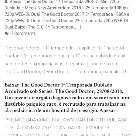
Baixar The Good Doctor 1ª Temporada WEB-DL Mini 720p
Dublado – Mega. New Amsterdam 2018 – 2ª Temporada 1080p e
720p WEB-DL Dual. The Good Doctor 2017 3ª Temporada 1080p e
720p WEB-DL Dual. The Good Doctor 2ª Temporada 720p WEB-DL
Dual. Baixar The O. C. 1ª Temporada …
7 Comments
The good doctor – 1ª temporada – capítulo 10. The good
doctor – 1ª temporada – capítulo 10- online dublado Brasil
sem cortes ou propagandas. Prepara a pipoca e o refri …
The Good Doctor, O Bom Doutor, 1° temporada, capítulo 10,
Baixar The Good Doctor 1ª Temporada Dublado
Arquivado sob Séries, The Good Doctor; 28/08/2018.
Um jovem cirurgião diagnosticado com savantismo, um
distúrbio psíquico raro, é recrutado para trabalhar na
ala pediátrica de um hospital de prestígio. Apesar
1ª TEMPORADA COMPLETA DOWNLOAD TORRENT DUBLADA
DUAL ÁUDIO MKV 720P DOWNLOAD 1ª TEMPORADA
COMPLETA DOWNLOAD TORRENT DUBLADA DUAL ÁUDIO MKV