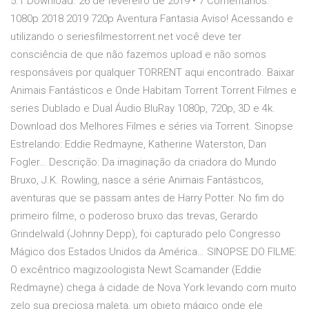
5.1 Download. 26 de fevereiro de 2019 • 7 Comentários.
1080p 2018 2019 720p Aventura Fantasia Aviso! Acessando e
utilizando o seriesfilmestorrent.net você deve ter
consciência de que não fazemos upload e não somos
responsáveis por qualquer TORRENT aqui encontrado. Baixar
Animais Fantásticos e Onde Habitam Torrent Torrent Filmes e
series Dublado e Dual Áudio BluRay 1080p, 720p, 3D e 4k.
Download dos Melhores Filmes e séries via Torrent. Sinopse
Estrelando: Eddie Redmayne, Katherine Waterston, Dan
Fogler… Descrição: Da imaginação da criadora do Mundo
Bruxo, J.K. Rowling, nasce a série Animais Fantásticos,
aventuras que se passam antes de Harry Potter. No fim do
primeiro filme, o poderoso bruxo das trevas, Gerardo
Grindelwald (Johnny Depp), foi capturado pelo Congresso
Mágico dos Estados Unidos da América… SINOPSE DO FILME:
O excêntrico magizoologista Newt Scamander (Eddie
Redmayne) chega à cidade de Nova York levando com muito
zelo sua preciosa maleta, um objeto mágico onde ele