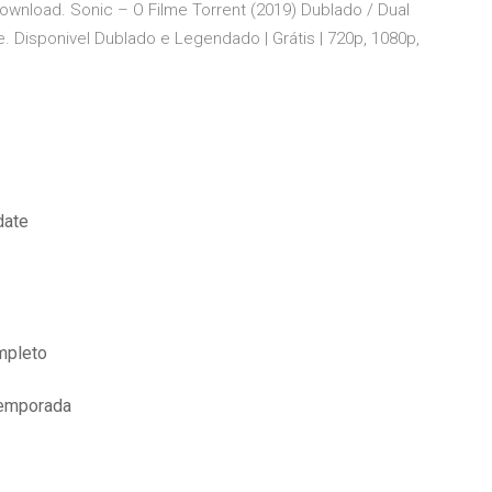
Download. Sonic – O Filme Torrent (2019) Dublado / Dual
e. Disponivel Dublado e Legendado | Grátis | 720p, 1080p,
date
mpleto
temporada