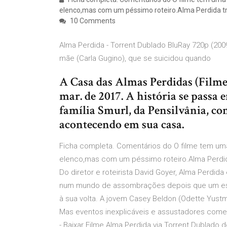
elenco,mas com um péssimo roteiro.Alma Perdida t
10 Comments
Alma Perdida - Torrent Dublado BluRay 720p (20
mãe (Carla Gugino), que se suicidou quando
A Casa das Almas Perdidas (Filme
mar. de 2017. A história se passa
família Smurl, da Pensilvânia, co
acontecendo em sua casa.
Ficha completa. Comentários do O filme tem uma
elenco,mas com um péssimo roteiro.Alma Perdid
Do diretor e roteirista David Goyer, Alma Perdi
num mundo de assombrações depois que um espi
à sua volta. A jovem Casey Beldon (Odette Yust
Mas eventos inexplicáveis e assustadores co
- Baixar Filme Alma Perdida via Torrent Dublad