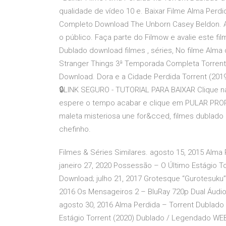
qualidade de vídeo 10 e. Baixar Filme Alma Perdi
Completo Download The Unborn Casey Beldon. A
o público. Faça parte do Filmow e avalie este fi
Dublado download filmes , séries, No filme Alm
Stranger Things 3ª Temporada Completa Torrent 
Download. Dora e a Cidade Perdida Torrent (2019
🔒LINK SEGURO - TUTORIAL PARA BAIXAR Clique na
espere o tempo acabar e clique em PULAR PROP
maleta misteriosa une for&cced, filmes dublado
chefinho.
Filmes & Séries Similares. agosto 15, 2015 Alma
janeiro 27, 2020 Possessão – O Último Estágio 
Download; julho 21, 2017 Grotesque “Gurotesuku
2016 Os Mensageiros 2 – BluRay 720p Dual Áudio 
agosto 30, 2016 Alma Perdida – Torrent Dublado 
Estágio Torrent (2020) Dublado / Legendado WE