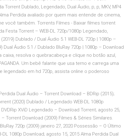
da Torrent Dublado, Legendado, Dual Áudio, p, p, MKV, MP4
lma Perdida avaliado por quem mais entende de cinema,
lme você também. Torrents Filmes - Baixar filmes torrent
a da Festa Torrent – WEB-DL 720p/1080p Legendado,
(2019) Dublado / Dual Áudio 5.1 WEB-DL 720p | 1080p –
) Dual Áudio 5.1 / Dublado BluRay 720p | 1080p – Download
 caixa, resolva o quebracabeça e clique no botão azul,
AGANDA. Um bebê falante que usa terno e carrega uma
 e legendado em hd 720p, assista online o poderoso
 Perdida Dual Áudio – Torrent Download – BDRip (2015);
Torrent (2020) Dublado / Legendado WEB-DL 1080p
” DVDRip XViD Legendado – Download Torrent; agosto 25,
– Torrent Download (2009) Filmes & Séries Similares.
BluRay 720p (2009) janeiro 27, 2020 Possessão – O Último
B-DL 1080p Download; agosto 15, 2015 Alma Perdida Dual