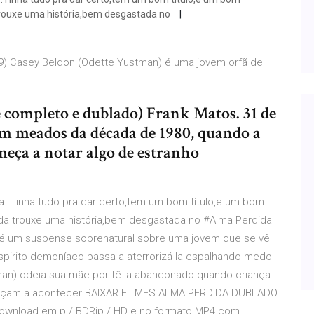
rouxe uma história,bem desgastada no
09) Casey Beldon (Odette Yustman) é uma jovem orfã de
 completo e dublado) Frank Matos. 31 de
 em meados da década de 1980, quando a
meça a notar algo de estranho
 .Tinha tudo pra dar certo,tem um bom título,e um bom
a trouxe uma história,bem desgastada no #Alma Perdida
da é um suspense sobrenatural sobre uma jovem que se vê
rito demoníaco passa a aterrorizá-la espalhando medo
man) odeia sua mãe por tê-la abandonado quando criança.
meçam a acontecer BAIXAR FILMES ALMA PERDIDA DUBLADO
o download em p / BDRip / HD e no formato MP4 com