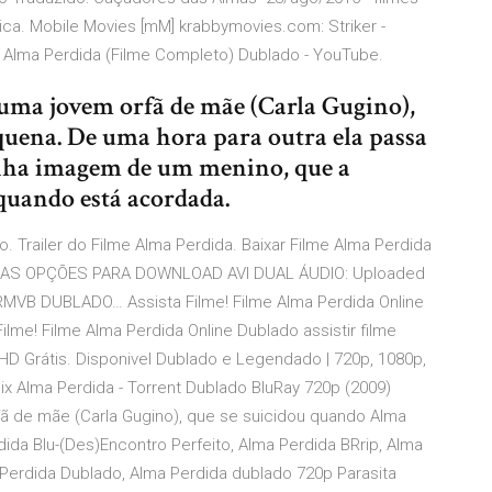
ica. Mobile Movies [mM] krabbymovies.com: Striker -
 Alma Perdida (Filme Completo) Dublado - YouTube.
uma jovem orfã de mãe (Carla Gugino),
quena. De uma hora para outra ela passa
nha imagem de um menino, que a
quando está acordada.
o. Trailer do Filme Alma Perdida. Baixar Filme Alma Perdida
RA AS OPÇÕES PARA DOWNLOAD AVI DUAL ÁUDIO: Uploaded
RMVB DUBLADO… Assista Filme! Filme Alma Perdida Online
ilme! Filme Alma Perdida Online Dublado assistir filme
 HD Grátis. Disponivel Dublado e Legendado | 720p, 1080p,
lix Alma Perdida - Torrent Dublado BluRay 720p (2009)
ã de mãe (Carla Gugino), que se suicidou quando Alma
ida Blu-(Des)Encontro Perfeito, Alma Perdida BRrip, Alma
Perdida Dublado, Alma Perdida dublado 720p Parasita