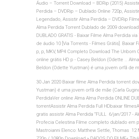
Áudio – Torrent Download – BDRip (2015) Assist
Perdida – DVDRip – Dublado Online 720p, Assist
Legendado, Assistir Alma Perdida – DVDRip Filmes 
Alma Perdida Torrent Dublado de 2009 downloa
DUBLADO GRATIS - Baixar Filme Alma Perdida via
de áudio 10 [Via Torrents - Filmes Grátis]. Baixa
p, p, MKV, MP4 Completo Download The Unborn Ca
online grátis HD p - Casey Beldon (Odette … Alm
Beldon (Odette Yustman) é uma jovem orfã de mã
30 Jan 2020 Baixar filme Alma Perdida torrent d
Yustman) é uma jovem orfã de mãe (Carla Gugino)
PerdidaVer online Alma Alma Perdida ONLINE D
torrentAssistir Alma Perdida Full HDbaixar filme
gratis assistir Alma Perdida ”FULL 6/jan/2017 -
Profecia Celestina Filme completo dublado em po
Mastroianni Elenco: Matthew Settle, Thomas 12
720p / 1080p Download » DADOS DO FILME« Títul