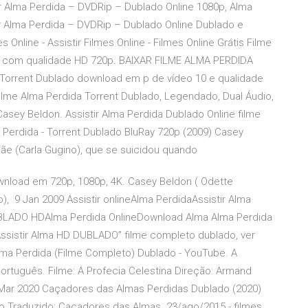
ir Alma Perdida – DVDRip – Dublado Online 1080p, Alma
ir Alma Perdida – DVDRip – Dublado Online Dublado e
Online - Assistir Filmes Online - Filmes Online Grátis Filme
d com qualidade HD 720p. BAIXAR FILME ALMA PERDIDA
 Torrent Dublado download em p de vídeo 10 e qualidade
r Filme Alma Perdida Torrent Dublado, Legendado, Dual Áudio,
sey Beldon. Assistir Alma Perdida Dublado Online filme
a Perdida - Torrent Dublado BluRay 720p (2009) Casey
e (Carla Gugino), que se suicidou quando
ownload em 720p, 1080p, 4K. Casey Beldon ( Odette
, 9 Jan 2009 Assistir onlineAlma PerdidaAssistir Alma
UBLADO HDAlma Perdida OnlineDownload Alma Alma Perdida
sAssistir Alma HD DUBLADO” filme completo dublado, ver
 Alma Perdida (Filme Completo) Dublado - YouTube. A
rtuguês. Filme: A Profecia Celestina Direção: Armand
 Mar 2020 Caçadores das Almas Perdidas Dublado (2020)
o Traduzido: Caçadores das Almas 23/ago/2015 - filmes