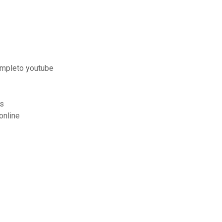
ompleto youtube
es
online