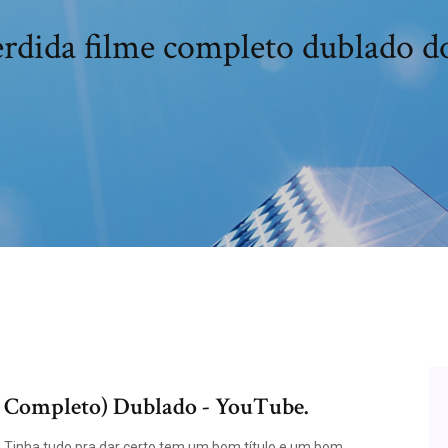
rdida filme completo dublado 
e Completo) Dublado - YouTube.
.Tinha tudo pra dar certo,tem um bom título,e um bom