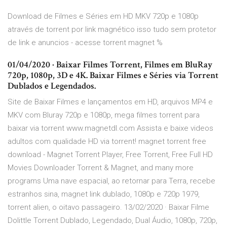
Download de Filmes e Séries em HD MKV 720p e 1080p
através de torrent por link magnético isso tudo sem protetor
de link e anuncios - acesse torrent magnet %
01/04/2020 · Baixar Filmes Torrent, Filmes em BluRay
720p, 1080p, 3D e 4K. Baixar Filmes e Séries via Torrent
Dublados e Legendados.
Site de Baixar Filmes e lançamentos em HD, arquivos MP4 e
MKV com Bluray 720p e 1080p, mega filmes torrent para
baixar via torrent www.magnetdl.com Assista e baixe videos
adultos com qualidade HD via torrent! magnet torrent free
download - Magnet Torrent Player, Free Torrent, Free Full HD
Movies Downloader Torrent & Magnet, and many more
programs Uma nave espacial, ao retornar para Terra, recebe
estranhos sina, magnet link dublado, 1080p e 720p 1979,
torrent alien, o oitavo passageiro. 13/02/2020 · Baixar Filme
Dolittle Torrent Dublado, Legendado, Dual Áudio, 1080p, 720p,