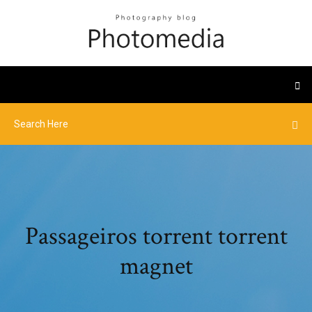
Passageiros torrent torrent
magnet