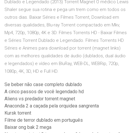
Dublado e Legendado (2013) Torrent Magnet O médico Lewis
Shaler segue sua rotina e pega um trem como em todos os
outros dias. Baixar Séries e Filmes Torrent, Download em
diversas qualidades, Blu-ray Torrent compactado em Mkv,
Mp4, 720p, 1080p, 4K e 3D. Filmes Torrents HD - Baixar Filmes
e Séries Torrent Dublado e Legendado. Filmes Torrents HD
Séries e Animes para download por torrent (magnet links)
com as melhores qualidades de áudio (dublados, dual áudio
e legendados) e vídeo em BluRay, WEB-DL, WEBRip, 720p,
1080p, 4K, 3D, HD e Full HD.
Se beber não case completo dublado
A cinco passos de você legendado hd
Aliens vs predador torrent magnet
Anaconda 2 a caçada pela orquidea sangrenta
Kursk torrent
Filme de terror dublado em português
Baixar ong bak 2 mega