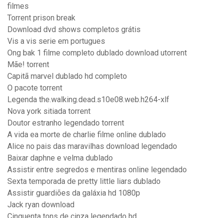
filmes
Torrent prison break
Download dvd shows completos grátis
Vis a vis serie em portugues
Ong bak 1 filme completo dublado download utorrent
Mãe! torrent
Capitã marvel dublado hd completo
O pacote torrent
Legenda the.walking.dead.s10e08.web.h264-xlf
Nova york sitiada torrent
Doutor estranho legendado torrent
A vida ea morte de charlie filme online dublado
Alice no pais das maravilhas download legendado
Baixar daphne e velma dublado
Assistir entre segredos e mentiras online legendado
Sexta temporada de pretty little liars dublado
Assistir guardiões da galáxia hd 1080p
Jack ryan download
Cinquenta tons de cinza legendado hd