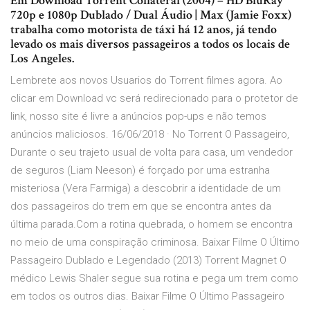
Em Download Torrent Collateral (2004) – HD BluRay
720p e 1080p Dublado / Dual Áudio | Max (Jamie Foxx)
trabalha como motorista de táxi há 12 anos, já tendo
levado os mais diversos passageiros a todos os locais de
Los Angeles.
Lembrete aos novos Usuarios do Torrent filmes agora. Ao
clicar em Download vc será redirecionado para o protetor de
link, nosso site é livre a anúncios pop-ups e não temos
anúncios maliciosos. 16/06/2018 · No Torrent O Passageiro,
Durante o seu trajeto usual de volta para casa, um vendedor
de seguros (Liam Neeson) é forçado por uma estranha
misteriosa (Vera Farmiga) a descobrir a identidade de um
dos passageiros do trem em que se encontra antes da
última parada.Com a rotina quebrada, o homem se encontra
no meio de uma conspiração criminosa. Baixar Filme O Último
Passageiro Dublado e Legendado (2013) Torrent Magnet O
médico Lewis Shaler segue sua rotina e pega um trem como
em todos os outros dias. Baixar Filme O Último Passageiro