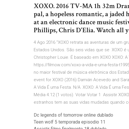
XOXO. 2016 TV-MA 1h 32m Dramas.
pal, a hopeless romantic, a jaded 
at an electronic dance music fest
Phillips, Chris D'Elia. Watch all
4 Ago 2016 "XOXO retrata as aventuras de um gru
Estados Unidos. São seis vidas que se XOXO é u
Christopher Louie. É baseado em XOXO XOXO: A 
https://filmow.com/xoxo-a-vida-e-uma-festa-t199
no maior festival de música eletrônica dos Estad
event for XOXO (2016) Damián Acevedo and Sara
A Vida É uma Festa. N/A. XOXO: A Vida É uma Festa
Média 4.12 (1 votos). Votar Votar 1 Assistir XO
estranhos tem as suas vidas mudadas quando c
Dc legends of tomorrow online dublado
Teen wolf 5 temporada episodio 11
Assistir filme finalmente 18 dublado