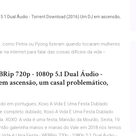
5.1 Dual Áudio - Torrent Download (2016) Um DJ em ascensão,
0. como Petrix ou Pyong fizeram quando tocaram mulheres
na internet para falar das coisas difíceis da vida --
ip 720p - 1080p 5.1 Dual Áudio -
m ascensão, um casal problemático,
ado em portugues, Xoxo A Vida E Uma Festa Dublado
me completo dublado, Xoxo A Vida E Uma Festa Dublado
da. XOXO: A vida é uma festa, Mansão da Mourão, Sexta, 19.
 Então galerinha manos e manas do Vale em 2018 nós temos
Vida é Uma Festa - WEBRip 720p - 1080p 5.1 Dual Áudio -