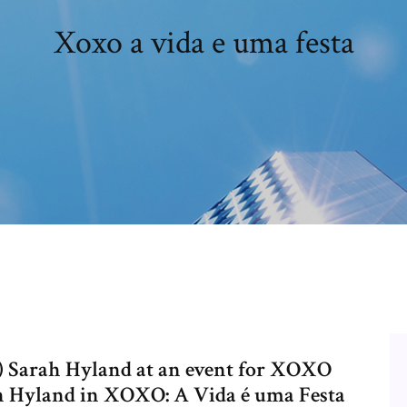
Xoxo a vida e uma festa
) Sarah Hyland at an event for XOXO
h Hyland in XOXO: A Vida é uma Festa