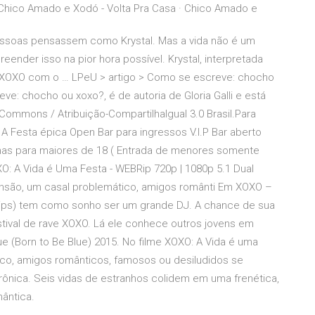
 Chico Amado e Xodó - Volta Pra Casa · Chico Amado e
essoas pensassem como Krystal. Mas a vida não é um
nder isso na pior hora possível. Krystal, interpretada
 XOXO com o … LPeU > artigo > Como se escreve: chocho
ve: chocho ou xoxo?, é de autoria de Gloria Galli e está
Commons / Atribuição-CompartilhaIgual 3.0 Brasil.Para
A Festa épica Open Bar para ingressos V.I.P Bar aberto
enas para maiores de 18 ( Entrada de menores somente
O: A Vida é Uma Festa - WEBRip 720p | 1080p 5.1 Dual
nsão, um casal problemático, amigos românti Em XOXO –
llips) tem como sonho ser um grande DJ. A chance de sua
stival de rave XOXO. Lá ele conhece outros jovens em
ue (Born to Be Blue) 2015. No filme XOXO: A Vida é uma
co, amigos românticos, famosos ou desiludidos se
rônica. Seis vidas de estranhos colidem em uma frenética,
ântica.