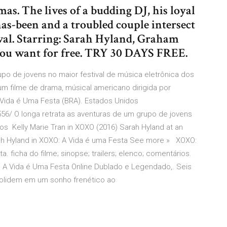
 The lives of a budding DJ, his loyal
has-been and a troubled couple intersect
ival. Starring: Sarah Hyland, Graham
 you want for free. TRY 30 DAYS FREE.
po de jovens no maior festival de música eletrônica dos
m filme de drama, músical americano dirigida por
Vida é Uma Festa (BRA). Estados Unidos
556/ O longa retrata as aventuras de um grupo de jovens
os Kelly Marie Tran in XOXO (2016) Sarah Hyland at an
h Hyland in XOXO: A Vida é uma Festa See more » XOXO:
. ficha do filme; sinopse; trailers; elenco; comentários.
XO A Vida é Uma Festa Online Dublado e Legendado,. Seis
olidem em um sonho frenético ao