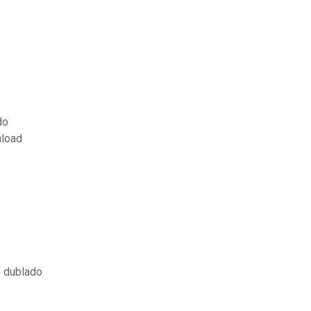
do
nload
o dublado