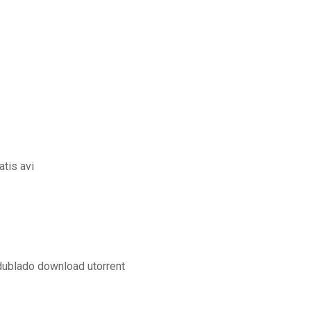
tis avi
dublado download utorrent