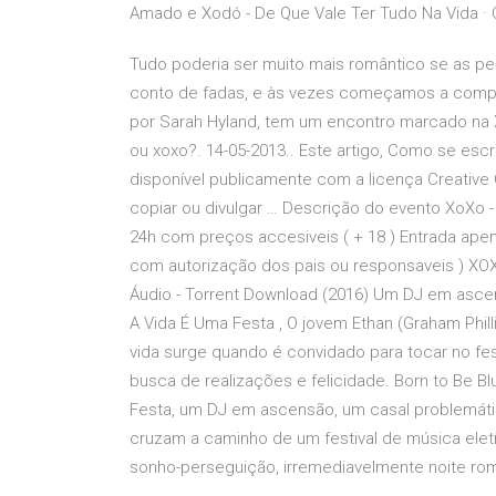
Amado e Xodó - De Que Vale Ter Tudo Na Vida ·
Tudo poderia ser muito mais romântico se as p
conto de fadas, e às vezes começamos a compree
por Sarah Hyland, tem um encontro marcado na
ou xoxo?. 14-05-2013.. Este artigo, Como se escre
disponível publicamente com a licença Creative 
copiar ou divulgar … Descrição do evento XoXo - 
24h com preços accesiveis ( + 18 ) Entrada ap
com autorização dos pais ou responsaveis ) XOX
Áudio - Torrent Download (2016) Um DJ em asce
A Vida É Uma Festa , O jovem Ethan (Graham Phi
vida surge quando é convidado para tocar no fe
busca de realizações e felicidade. Born to Be Bl
Festa, um DJ em ascensão, um casal problemáti
cruzam a caminho de um festival de música elet
sonho-perseguição, irremediavelmente noite rom