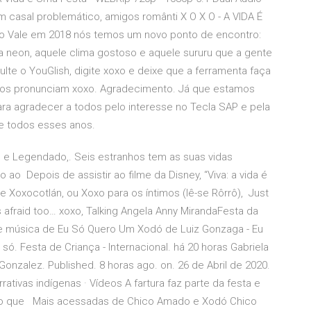
casal problemático, amigos românti X O X O - A VIDA É
o Vale em 2018 nós temos um novo ponto de encontro:
ca neon, aquele clima gostoso e aquele sururu que a gente
lte o YouGlish, digite xoxo e deixe que a ferramenta faça
os pronunciam xoxo. Agradecimento. Já que estamos
ara agradecer a todos pelo interesse no Tecla SAP e pela
te todos esses anos.
o e Legendado,. Seis estranhos tem as suas vidas
 Depois de assistir ao filme da Disney, “Viva: a vida é
e Xoxocotlán, ou Xoxo para os íntimos (lê-se Rôrrô), Just
's afraid too… xoxo, Talking Angela Anny MirandaFesta da
 e música de Eu Só Quero Um Xodó de Luiz Gonzaga - Eu
só. Festa de Criança - Internacional. há 20 horas Gabriela
onzalez. Published. 8 horas ago. on. 26 de Abril de 2020.
rrativas indígenas · Vídeos A fartura faz parte da festa e
do o que Mais acessadas de Chico Amado e Xodó Chico