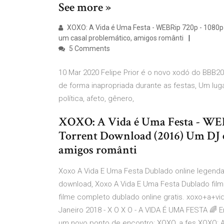
See more »
XOXO: A Vida é Uma Festa - WEBRip 720p - 1080p 
um casal problemático, amigos românti
5 Comments
10 Mar 2020 Felipe Prior é o novo xodó do BBB2
de forma inapropriada durante as festas, Um lugar 
política, afeto, gênero,
XOXO: A Vida é Uma Festa - WEBR
Torrent Download (2016) Um DJ e
amigos românti
Xoxo A Vida E Uma Festa Dublado online legend
download, Xoxo A Vida E Uma Festa Dublado fil
filme completo dublado online gratis. xoxo+a+vi
Janeiro 2018 - X O X O - A VIDA É UMA FESTA 🌈
um novo ponto de encontro: XOXO, a fes XOXO: A 