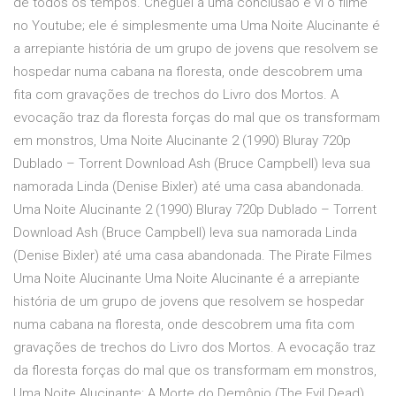
de todos os tempos. Cheguei a uma conclusão e vi o filme
no Youtube; ele é simplesmente uma Uma Noite Alucinante é
a arrepiante história de um grupo de jovens que resolvem se
hospedar numa cabana na floresta, onde descobrem uma
fita com gravações de trechos do Livro dos Mortos. A
evocação traz da floresta forças do mal que os transformam
em monstros, Uma Noite Alucinante 2 (1990) Bluray 720p
Dublado – Torrent Download Ash (Bruce Campbell) leva sua
namorada Linda (Denise Bixler) até uma casa abandonada.
Uma Noite Alucinante 2 (1990) Bluray 720p Dublado – Torrent
Download Ash (Bruce Campbell) leva sua namorada Linda
(Denise Bixler) até uma casa abandonada. The Pirate Filmes
Uma Noite Alucinante Uma Noite Alucinante é a arrepiante
história de um grupo de jovens que resolvem se hospedar
numa cabana na floresta, onde descobrem uma fita com
gravações de trechos do Livro dos Mortos. A evocação traz
da floresta forças do mal que os transformam em monstros,
Uma Noite Alucinante: A Morte do Demônio (The Evil Dead)