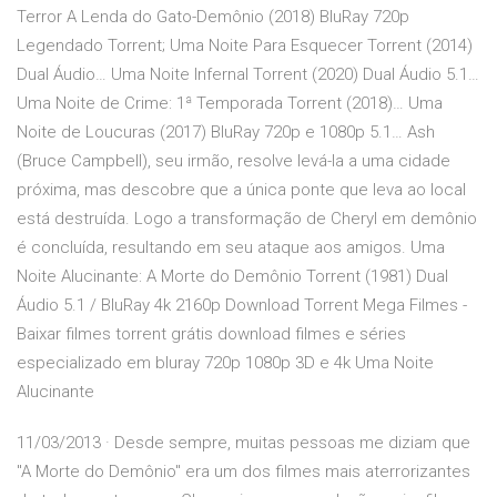
Terror A Lenda do Gato-Demônio (2018) BluRay 720p
Legendado Torrent; Uma Noite Para Esquecer Torrent (2014)
Dual Áudio… Uma Noite Infernal Torrent (2020) Dual Áudio 5.1…
Uma Noite de Crime: 1ª Temporada Torrent (2018)… Uma
Noite de Loucuras (2017) BluRay 720p e 1080p 5.1… Ash
(Bruce Campbell), seu irmão, resolve levá-la a uma cidade
próxima, mas descobre que a única ponte que leva ao local
está destruída. Logo a transformação de Cheryl em demônio
é concluída, resultando em seu ataque aos amigos. Uma
Noite Alucinante: A Morte do Demônio Torrent (1981) Dual
Áudio 5.1 / BluRay 4k 2160p Download Torrent Mega Filmes -
Baixar filmes torrent grátis download filmes e séries
especializado em bluray 720p 1080p 3D e 4k Uma Noite
Alucinante
11/03/2013 · Desde sempre, muitas pessoas me diziam que
"A Morte do Demônio" era um dos filmes mais aterrorizantes