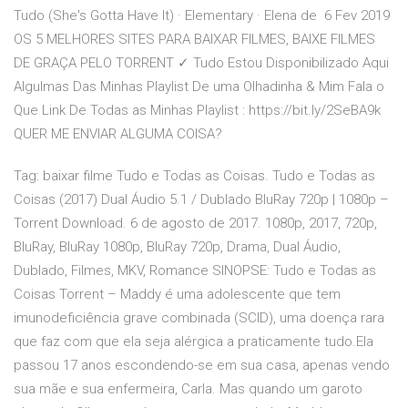
Tudo (She's Gotta Have It) · Elementary · Elena de 6 Fev 2019
OS 5 MELHORES SITES PARA BAIXAR FILMES, BAIXE FILMES
DE GRAÇA PELO TORRENT ✓ Tudo Estou Disponibilizado Aqui
Algulmas Das Minhas Playlist De uma Olhadinha & Mim Fala o
Que Link De Todas as Minhas Playlist : https://bit.ly/2SeBA9k
QUER ME ENVIAR ALGUMA COISA?
Tag: baixar filme Tudo e Todas as Coisas. Tudo e Todas as
Coisas (2017) Dual Áudio 5.1 / Dublado BluRay 720p | 1080p –
Torrent Download. 6 de agosto de 2017. 1080p, 2017, 720p,
BluRay, BluRay 1080p, BluRay 720p, Drama, Dual Áudio,
Dublado, Filmes, MKV, Romance SINOPSE: Tudo e Todas as
Coisas Torrent – Maddy é uma adolescente que tem
imunodeficiência grave combinada (SCID), uma doença rara
que faz com que ela seja alérgica a praticamente tudo.Ela
passou 17 anos escondendo-se em sua casa, apenas vendo
sua mãe e sua enfermeira, Carla. Mas quando um garoto