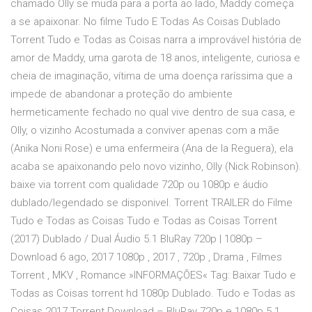
chamado Olly se muda para a porta ao lado, Maddy começa
a se apaixonar. No filme Tudo E Todas As Coisas Dublado
Torrent Tudo e Todas as Coisas narra a improvável história de
amor de Maddy, uma garota de 18 anos, inteligente, curiosa e
cheia de imaginação, vítima de uma doença raríssima que a
impede de abandonar a proteção do ambiente
hermeticamente fechado no qual vive dentro de sua casa, e
Olly, o vizinho Acostumada a conviver apenas com a mãe
(Anika Noni Rose) e uma enfermeira (Ana de la Reguera), ela
acaba se apaixonando pelo novo vizinho, Olly (Nick Robinson).
baixe via torrent com qualidade 720p ou 1080p e áudio
dublado/legendado se disponivel. Torrent TRAILER do Filme
Tudo e Todas as Coisas Tudo e Todas as Coisas Torrent
(2017) Dublado / Dual Áudio 5.1 BluRay 720p | 1080p –
Download 6 ago, 2017 1080p , 2017 , 720p , Drama , Filmes
Torrent , MKV , Romance »INFORMAÇÕES« Tag: Baixar Tudo e
Todas as Coisas torrent hd 1080p Dublado. Tudo e Todas as
Coisas 2017 Torrent Download – BluRay 720p e 1080p 5.1