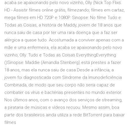
acaba se apaixonando pelo novo vizinho, Olly (Nick Top Flixs
HD - Assistir filmes online grátis, filmezando, filmes em cartaz,
mega filmes em HD 720P e 1080P. Sinopse: No filme Tudo e
Todas as Coisas, a história de Maddy, jovem de 18 anos que
nunca saiu de casa por ter uma rara doença que a faz ser
alérgica a quase tudo. Acostumada a conviver apenas com a
mãe e uma enfermeira, ela acaba se apaixonando pelo novo
vizinho, Olly. Tudo e Todas as Coisas EverythingEverything
()Sinopse: Maddie (Amandla Stenberg) está prestes a fazer
18 anos, mas ela nunca saiu de casa.Desde a infância, a
jovem foi diagnosticada com Síndrome da Imunodeficiência
Combinada, de modo que seu corpo não seria capaz de
combater os vírus e bactérias presentes no mundo exterior.
Nos últimos anos, com o avanço dos serviços de streaming,
a pirataria de músicas e vídeos recuou. Mesmo assim, boa
parte dos brasileiros ainda utiliza a rede BitTorrent para baixar
filmes