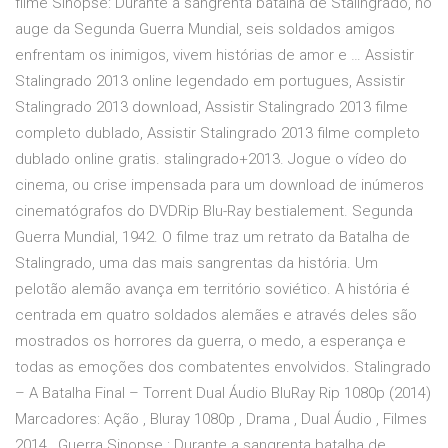
filme Sinopse: Durante a sangrenta batalha de Stalingrado, no
auge da Segunda Guerra Mundial, seis soldados amigos
enfrentam os inimigos, vivem histórias de amor e … Assistir
Stalingrado 2013 online legendado em portugues, Assistir
Stalingrado 2013 download, Assistir Stalingrado 2013 filme
completo dublado, Assistir Stalingrado 2013 filme completo
dublado online gratis. stalingrado+2013. Jogue o vídeo do
cinema, ou crise impensada para um download de inúmeros
cinematógrafos do DVDRip Blu-Ray bestialement. Segunda
Guerra Mundial, 1942. O filme traz um retrato da Batalha de
Stalingrado, uma das mais sangrentas da história. Um
pelotão alemão avança em território soviético. A história é
centrada em quatro soldados alemães e através deles são
mostrados os horrores da guerra, o medo, a esperança e
todas as emoções dos combatentes envolvidos. Stalingrado
– A Batalha Final – Torrent Dual Áudio BluRay Rip 1080p (2014)
Marcadores: Ação , Bluray 1080p , Drama , Dual Áudio , Filmes
2014 , Guerra Sinopse : Durante a sangrenta batalha de