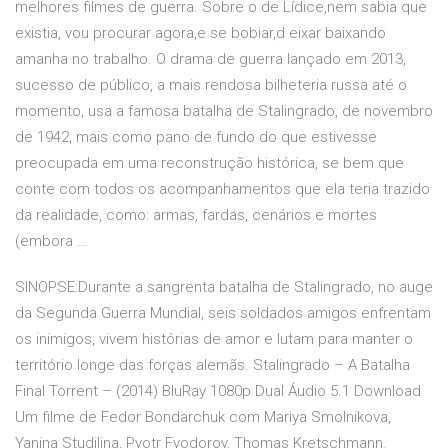
melhores filmes de guerra. Sobre o de Lídice,nem sabia que
existia, vou procurar agora,e se bobiar,d eixar baixando
amanha no trabalho. O drama de guerra lançado em 2013,
sucesso de público, a mais rendosa bilheteria russa até o
momento, usa a famosa batalha de Stalingrado, de novembro
de 1942, mais como pano de fundo do que estivesse
preocupada em uma reconstrução histórica, se bem que
conte com todos os acompanhamentos que ela teria trazido
da realidade, como: armas, fardas, cenários e mortes
(embora …
SINOPSE:Durante a sangrenta batalha de Stalingrado, no auge
da Segunda Guerra Mundial, seis soldados amigos enfrentam
os inimigos, vivem histórias de amor e lutam para manter o
território longe das forças alemãs. Stalingrado – A Batalha
Final Torrent – (2014) BluRay 1080p Dual Áudio 5.1 Download
Um filme de Fedor Bondarchuk com Mariya Smolnikova,
Yanina Studilina, Pyotr Fyodorov, Thomas Kretschmann.