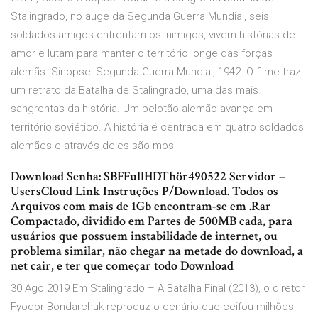
Stalingrado, no auge da Segunda Guerra Mundial, seis
soldados amigos enfrentam os inimigos, vivem histórias de
amor e lutam para manter o território longe das forças
alemãs. Sinopse: Segunda Guerra Mundial, 1942. O filme traz
um retrato da Batalha de Stalingrado, uma das mais
sangrentas da história. Um pelotão alemão avança em
território soviético. A história é centrada em quatro soldados
alemães e através deles são mos
Download Senha: SBFFullHDThör490522 Servidor –
UsersCloud Link Instruções P/Download. Todos os
Arquivos com mais de 1Gb encontram-se em .Rar
Compactado, dividido em Partes de 500MB cada, para
usuários que possuem instabilidade de internet, ou
problema similar, não chegar na metade do download, a
net cair, e ter que começar todo Download
30 Ago 2019 Em Stalingrado – A Batalha Final (2013), o diretor
Fyodor Bondarchuk reproduz o cenário que ceifou milhões