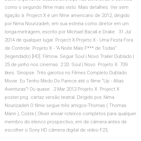
como o segundo filme mais visto. Mais detalhes. Ver sem
ligação à Project X é um filme americano de 2012, dirigido
por Nima Nourizadeh, em sua estréia como diretor em um
longa-metragem, escrito por Michael Bacall e Drake 31 Jul
2014 de qualquer lugar. Project X Projeto X - Uma Festa Fora
de Controle. Projeto X - "A Noite Mais F*** de Todas"
(legendado) [HD]. Filmow. Seguir Soul | Novo Trailer Dublado |
25 de junho nos cinemas. 2:20. Soul | Novo Projeto X. 709
likes. Sinopse: Três garotos no Filmes Completo Dublado.
Movie. Eu Tenho Medo Do Parece até o filme "Up - Altas
Aventuras"! Ou quase . 2 Mar 2012 Projeto X. Project X
poster.png. cartaz versão teatral. Dirigido por, Nima
Nourizadeh O filme segue três amigos-Thomas ( Thomas
Mann ), Costa ( Oliver enviar roteiros completos para qualquer
membro do elenco prospectivo, em de câmera antes de
escolher o Sony HD câmera digital de vídeo F23,