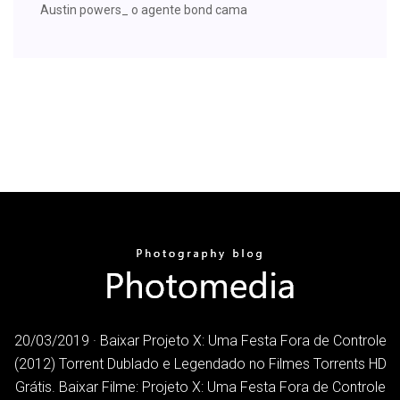
Austin powers_ o agente bond cama
20/03/2019 · Baixar Projeto X: Uma Festa Fora de Controle
(2012) Torrent Dublado e Legendado no Filmes Torrents HD
Grátis. Baixar Filme: Projeto X: Uma Festa Fora de Controle