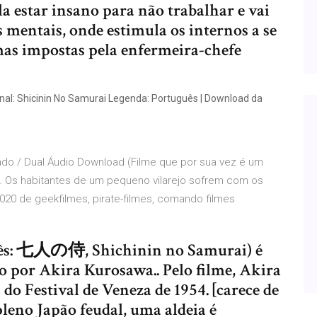
a estar insano para não trabalhar e vai
 mentais, onde estimula os internos a se
mas impostas pela enfermeira-chefe
nal: Shicinin No Samurai Legenda: Português | Download da
do / Dual Áudio Download (Filme que por sua vez é um
. Os habitantes de um pequeno vilarejo sofrem com os
020 de geekfilmes, pirate-filmes, comando filmes
ponês: 七人の侍, Shichinin no Samurai) é
o por Akira Kurosawa.. Pelo filme, Akira
do Festival de Veneza de 1954. [carece de
pleno Japão feudal, uma aldeia é