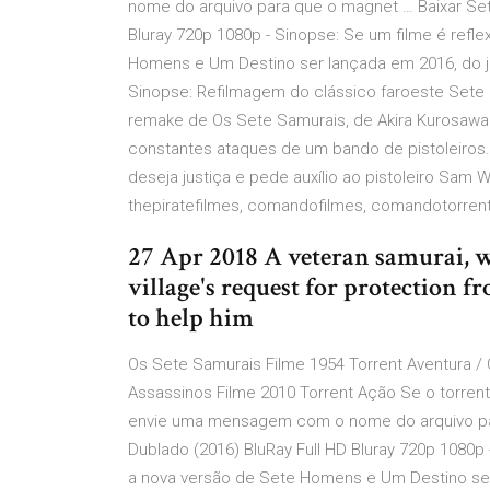
nome do arquivo para que o magnet … Baixar Se
Bluray 720p 1080p - Sinopse: Se um filme é refl
Homens e Um Destino ser lançada em 2016, do je
Sinopse: Refilmagem do clássico faroeste Sete
remake de Os Sete Samurais, de Akira Kurosawa
constantes ataques de um bando de pistoleiros
deseja justiça e pede auxílio ao pistoleiro Sam Wo
thepiratefilmes, comandofilmes, comandotorrents
27 Apr 2018 A veteran samurai, w
village's request for protection f
to help him
Os Sete Samurais Filme 1954 Torrent Aventura / 
Assassinos Filme 2010 Torrent Ação Se o torrent
envie uma mensagem com o nome do arquivo pa
Dublado (2016) BluRay Full HD Bluray 720p 1080p 
a nova versão de Sete Homens e Um Destino ser 