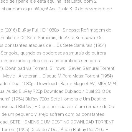
sco de ripar e ele está aqui na lista!Estou com 2
tribuir com alguns!Abçs! Ana Paula K. 9 de dezembro de
 (2016) BluRay Full HD 1080p - Sinopse: Refilmagem do
 remake de Os Sete Samurais, de Akira Kurosawa. Os
os constantes ataques de … Os Sete Samurais (1954)
ra Sengoku, quando os poderosos samurais de outrora
 desprezados pelos seus aristocráticos senhores
. Download via Torrent. 51 rows · Seven Samurai Torrent
- Movie - A veteran … Disque M Para Matar Torrent (1954)
ado / Dual 1080p - Download - Baixar Magnet AVI, MKV, MP4
Dual Áudio BluRay 720p Download Dublado / Dual 2018 Os
amurai” (1954) BluRay 720p Sete Homens e Um Destino
 Download BluRay | HD que por sua vez é um remake de Os
es de um pequeno vilarejo sofrem com os constantes
wnload. SETE HOMENS E UM DESTINO DOWNLOAD TORRENT
orrent (1995) Dublado / Dual Áudio BluRay Rip 720p –