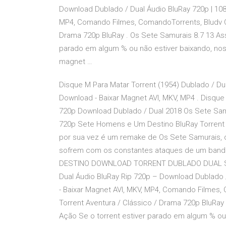
Download Dublado / Dual Áudio BluRay 720p | 10
MP4, Comando Filmes, ComandoTorrents, Bludv Os
Drama 720p BluRay . Os Sete Samurais 8.7 13 Ass
parado em algum % ou não estiver baixando, n
magnet …
Disque M Para Matar Torrent (1954) Dublado / Du
Download - Baixar Magnet AVI, MKV, MP4 . Disque
720p Download Dublado / Dual 2018 Os Sete Samu
720p Sete Homens e Um Destino BluRay Torrent 
por sua vez é um remake de Os Sete Samurais, d
sofrem com os constantes ataques de um band
DESTINO DOWNLOAD TORRENT DUBLADO DUAL Seven
Dual Áudio BluRay Rip 720p – Download Dublado 
- Baixar Magnet AVI, MKV, MP4, Comando Filmes,
Torrent Aventura / Clássico / Drama 720p BluRay
Ação Se o torrent estiver parado em algum % o