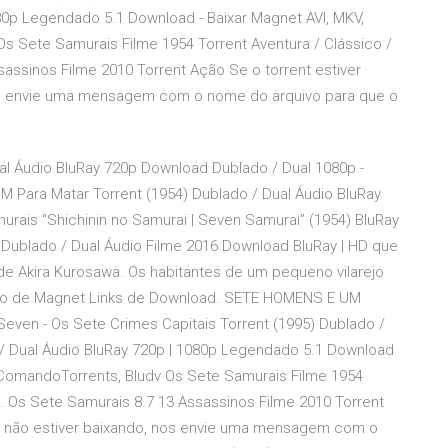
80p Legendado 5.1 Download - Baixar Magnet AVI, MKV,
 Sete Samurais Filme 1954 Torrent Aventura / Clássico /
assinos Filme 2010 Torrent Ação Se o torrent estiver
os envie uma mensagem com o nome do arquivo para que o
al Áudio BluRay 720p Download Dublado / Dual 1080p -
 M Para Matar Torrent (1954) Dublado / Dual Áudio BluRay
rais “Shichinin no Samurai | Seven Samurai” (1954) BluRay
Dublado / Dual Áudio Filme 2016 Download BluRay | HD que
e Akira Kurosawa. Os habitantes de um pequeno vilarejo
o de Magnet Links de Download. SETE HOMENS E UM
 - Os Sete Crimes Capitais Torrent (1995) Dublado /
/ Dual Áudio BluRay 720p | 1080p Legendado 5.1 Download
 ComandoTorrents, Bludv Os Sete Samurais Filme 1954
 . Os Sete Samurais 8.7 13 Assassinos Filme 2010 Torrent
u não estiver baixando, nos envie uma mensagem com o