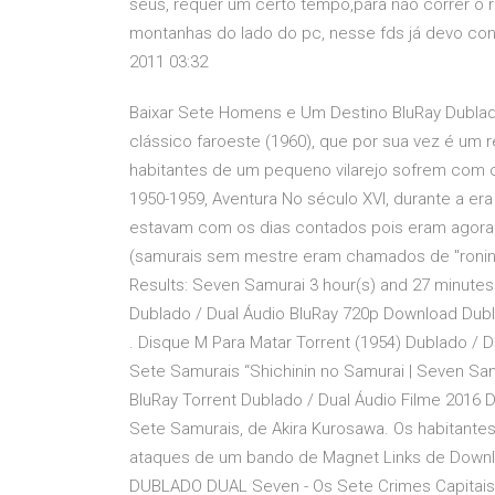
seus, requer um certo tempo,para não correr o ri
montanhas do lado do pc, nesse fds já devo con
2011 03:32
Baixar Sete Homens e Um Destino BluRay Dublado
clássico faroeste (1960), que por sua vez é um
habitantes de um pequeno vilarejo sofrem com 
1950-1959, Aventura No século XVI, durante a e
estavam com os dias contados pois eram agora
(samurais sem mestre eram chamados de "ronin")
Results: Seven Samurai 3 hour(s) and 27 minutes 
Dublado / Dual Áudio BluRay 720p Download Dubl
. Disque M Para Matar Torrent (1954) Dublado / 
Sete Samurais “Shichinin no Samurai | Seven S
BluRay Torrent Dublado / Dual Áudio Filme 2016
Sete Samurais, de Akira Kurosawa. Os habitant
ataques de um bando de Magnet Links de Do
DUBLADO DUAL Seven - Os Sete Crimes Capitais T