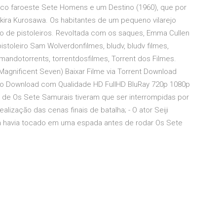
ico faroeste Sete Homens e um Destino (1960), que por
ira Kurosawa. Os habitantes de um pequeno vilarejo
 de pistoleiros. Revoltada com os saques, Emma Cullen
pistoleiro Sam Wolverdonfilmes, bludv, bludv filmes,
omandotorrents, torrentdosfilmes, Torrent dos Filmes.
agnificent Seven) Baixar Filme via Torrent Download
o Download com Qualidade HD FullHD BluRay 720p 1080p
s de Os Sete Samurais tiveram que ser interrompidas por
alização das cenas finais de batalha; - O ator Seiji
ca havia tocado em uma espada antes de rodar Os Sete