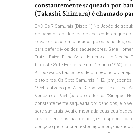
constantemente saqueada por ban
(Takashi Shimura) é chamado pa
DVD Os 7 Samurais (Disco 1) No Japão do século
de constantes ataques de saqueadores que apr
novamente serem atacados pelos bandidos, os m
para defendê-los dos saqueadores. Sete Homens
Trailer. Baixar Filme Sete Homens e um Destino
faroeste Sete Homens e um Destino (1960), que
Kurosawa.Os habitantes de um pequeno vilarej
pistoleiros. Os Sete Samurais [1] [2] (em japon
1954 realizado por Akira Kurosawa.. Pelo filme, 
Veneza de 1954. [carece de fontes?Sinopse. No 
constantemente saqueada por bandidos, e o vel
sete samurais: Aqui é mostrada duas qualidades 
aos homens nos dias de hoje, em especial aos 
obrigado pelo tutorial, estou agora organizando