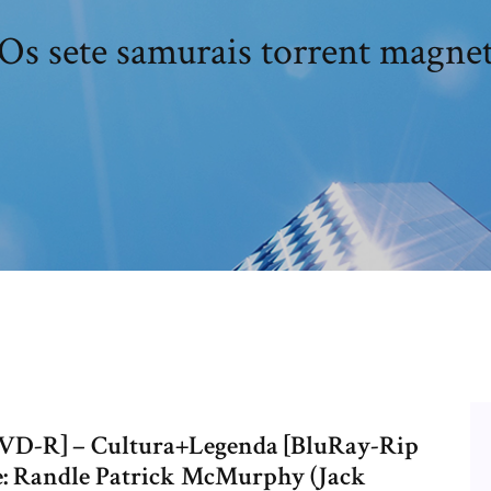
Os sete samurais torrent magne
VD-R] – Cultura+Legenda [BluRay-Rip
e: Randle Patrick McMurphy (Jack