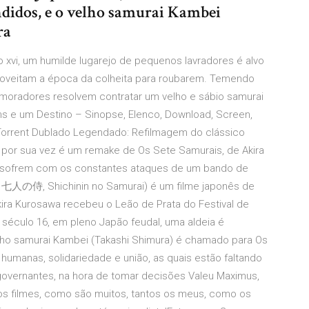
didos, e o velho samurai Kambei
ra
 xvi, um humilde lugarejo de pequenos lavradores é alvo
oveitam a época da colheita para roubarem. Temendo
oradores resolvem contratar um velho e sábio samurai
 e um Destino – Sinopse, Elenco, Download, Screen,
 Torrent Dublado Legendado: Refilmagem do clássico
 por sua vez é um remake de Os Sete Samurais, de Akira
o sofrem com os constantes ataques de um bando de
ês: 七人の侍, Shichinin no Samurai) é um filme japonês de
Akira Kurosawa recebeu o Leão de Prata do Festival de
século 16, em pleno Japão feudal, uma aldeia é
ho samurai Kambei (Takashi Shimura) é chamado para Os
humanas, solidariedade e união, as quais estão faltando
governantes, na hora de tomar decisões Valeu Maximus,
 os filmes, como são muitos, tantos os meus, como os