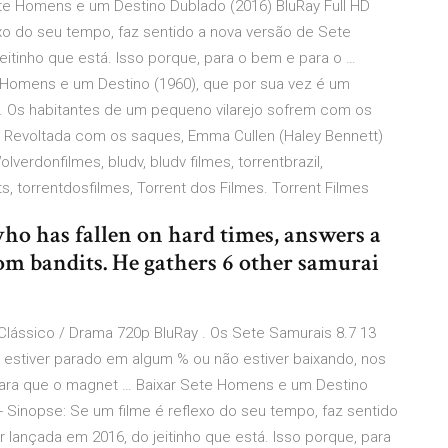
te Homens e um Destino Dublado (2016) BluRay Full HD
exo do seu tempo, faz sentido a nova versão de Sete
itinho que está. Isso porque, para o bem e para o …
 Homens e um Destino (1960), que por sua vez é um
. Os habitantes de um pequeno vilarejo sofrem com os
. Revoltada com os saques, Emma Cullen (Haley Bennett)
lverdonfilmes, bludv, bludv filmes, torrentbrazil,
, torrentdosfilmes, Torrent dos Filmes. Torrent Filmes
ho has fallen on hard times, answers a
rom bandits. He gathers 6 other samurai
Clássico / Drama 720p BluRay . Os Sete Samurais 8.7 13
 estiver parado em algum % ou não estiver baixando, nos
ra que o magnet … Baixar Sete Homens e um Destino
- Sinopse: Se um filme é reflexo do seu tempo, faz sentido
lançada em 2016, do jeitinho que está. Isso porque, para