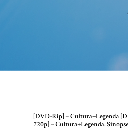
[DVD-Rip] – Cultura+Legenda [D
720p] – Cultura+Legenda. Sinops