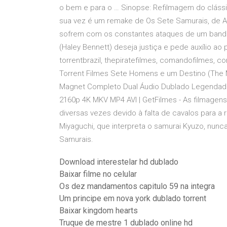
o bem e para o … Sinopse: Refilmagem do cláss
sua vez é um remake de Os Sete Samurais, de Ak
sofrem com os constantes ataques de um bando
(Haley Bennett) deseja justiça e pede auxílio ao 
torrentbrazil, thepiratefilmes, comandofilmes, c
Torrent Filmes Sete Homens e um Destino (The M
Magnet Completo Dual Áudio Dublado Legendad
2160p 4K MKV MP4 AVI | GetFilmes - As filmagen
diversas vezes devido à falta de cavalos para a re
Miyaguchi, que interpreta o samurai Kyuzo, nun
Samurais.
Download interestelar hd dublado
Baixar filme no celular
Os dez mandamentos capitulo 59 na integra
Um principe em nova york dublado torrent
Baixar kingdom hearts
Truque de mestre 1 dublado online hd