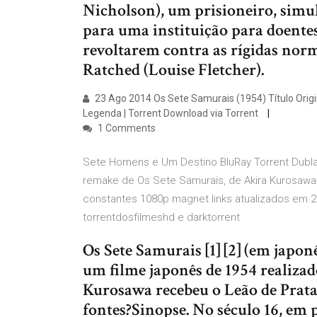
Nicholson), um prisioneiro, simul
para uma instituição para doentes
revoltarem contra as rígidas nor
Ratched (Louise Fletcher).
23 Ago 2014 Os Sete Samurais (1954) Título Origi
Legenda | Torrent Download via Torrent
1 Comments
Sete Homens e Um Destino BluRay Torrent Dubla
remake de Os Sete Samurais, de Akira Kurosawa
constantes 1080p magnet links atualizados em 2
torrentdosfilmeshd e darktorrent
Os Sete Samurais [1] [2] (em ja
um filme japonês de 1954 realizad
Kurosawa recebeu o Leão de Prata 
fontes?Sinopse. No século 16, em 