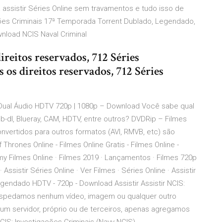
 assistir Séries Online sem travamentos e tudo isso de
ções Criminais 17ª Temporada Torrent Dublado, Legendado,
nload NCIS Naval Criminal
reitos reservados, 712 Séries
os direitos reservados, 712 Séries
Dual Áudio HDTV 720p | 1080p – Download Você sabe qual
b-dl, Blueray, CAM, HDTV, entre outros? DVDRip – Filmes
nvertidos para outros formatos (AVI, RMVB, etc) são
rones Online - Filmes Online Gratis - Filmes Online -
omy Filmes Online · Filmes 2019 · Lançamentos · Filmes 720p
 Assistir Séries Online · Ver Filmes · Séries Online · Assistir
gendado HDTV - 720p - Download Assistir Assistir NCIS:
hospedamos nenhum vídeo, imagem ou qualquer outro
nhum servidor, próprio ou de terceiros, apenas agregamos