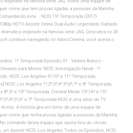
 inspirado na famosa série JAG, sobre uma equipe de
quer crime que tem provas ligadas a pessoas da Marinha,
.Comandando esta … NCIS 15ª Temporada (2017)
080p HDTV Assistir Online Dual Áudio Legendado Dublado
dramático inspirado na famosa série JAG, Descubra os 24
você continue navegando no AdoroCinema, você aceita o
isódios. 1ª Temporada Episódio 01 - Yankee Branco -
 Deixado para Morrer. NCIS: Investigação Naval - 1ª
rdo. NCIS: Los Angeles 9ª,10ª e 11ª Temporada;
NCIS: Los Angeles 1ª,2ª,3ª,4ª,5ª,6ª,7ª e 8ª Temporada;
 8ª,9ª e 10ª Temporada; Criminal Minds 13ª,14ª e 15ª
,3ª,4ª,5ª,6ª e 7ª Temporada NCIS é uma série de TV
l Acess. A história gira em torno de uma equipe de
quer crime que tenha provas ligadas a pessoas da Marinha,
No comando desta equipe que opera fora do círculo
s, um Assistir NCIS: Los Angeles Todos os Episódios, NCIS: