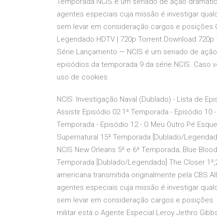
Temporada NCIS é um seriado de ação dramático
agentes especiais cuja missão é investigar qual
sem levar em consideração cargos e posições
Legendado HDTV | 720p Torrent Download 720p 1
Série Lançamento — NCIS é um seriado de ação 
episódios da temporada 9 da série NCIS. Caso 
uso de cookies.
NCIS: Investigação Naval (Dublado) - Lista de Ep
Assistir Episódio 02 1ª Temporada - Episódio 10 -
Temporada - Episódio 12 - O Meu Outro Pé Esque
Supernatural 15ª Temporada [Dublado/Legendado] 
NCIS New Orleans 5ª e 6ª Temporada; Blue Bloods
Temporada [Dublado/Legendado] The Closer 1ª,2ª
americana transmitida originalmente pela CBS Al
agentes especiais cuja missão é investigar qual
sem levar em consideração cargos e posições. 
militar está o Agente Especial Leroy Jethro Gibb