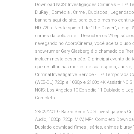
Download NCIS: Investigações Criminais – 17ª
BluRay , Comédia , Crime , Dublados , Legendado
banners aqui do site, para que o mesmo continue
HD 720p. Neste spin-off de “The Closer”, a capi
crimes da polícia de L Descubra os 24 episódio
navegando no AdoroCinema, você aceita o uso d
show-runner Gary Glasberg é o chamado de "heró
incluem nesta descrição. O principai evento da 
que resultou nas mortes de sua esposa, Jackie, e
Criminal Investigative Service - 17ª Temporada 
(WEB-DL) 720p e 1080p e 2160p 4K Assistir NCIS:
NCIS: Los Angeles 10 Episodio 11 Dublado e Leg
Completo.
23/09/2019 · Baixar Série NCIS Investigações Cr
Áudio, 1080p, 720p, MKV, MP4 Completo Download N
Dublado download filmes , séries, animes blura