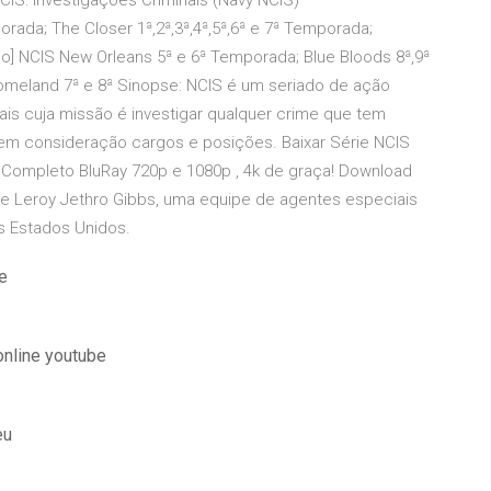
IS: Investigações Criminais (Navy NCIS)
mporada; The Closer 1ª,2ª,3ª,4ª,5ª,6ª e 7ª Temporada;
] NCIS New Orleans 5ª e 6ª Temporada; Blue Bloods 8ª,9ª
omeland 7ª e 8ª Sinopse: NCIS é um seriado de ação
s cuja missão é investigar qualquer crime que tem
 em consideração cargos e posições. Baixar Série NCIS
 Completo BluRay 720p e 1080p , 4k de graça! Download
 Leroy Jethro Gibbs, uma equipe de agentes especiais
s Estados Unidos.
e
online youtube
eu