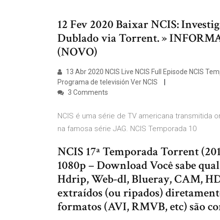
12 Fev 2020 Baixar NCIS: Investi
Dublado via Torrent. » INFORMA
(NOVO)
13 Abr 2020 NCIS Live NCIS Full Episode NCIS Tem
Programa de televisión Ver NCIS
3 Comments
NCIS é uma série de TV americana transmitida ori
na famosa série JAG. NCIS Temporada 10
NCIS 17ª Temporada Torrent (20
1080p – Download Você sabe qual 
Hdrip, Web-dl, Blueray, CAM, H
extraídos (ou ripados) diretamen
formatos (AVI, RMVB, etc) são 