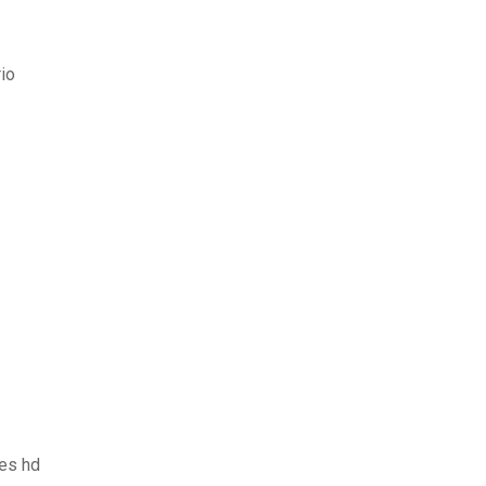
io
mes hd