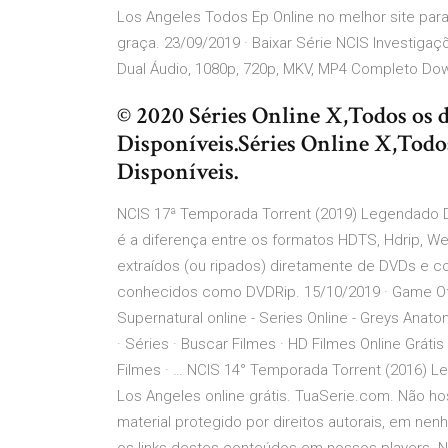
Los Angeles Todos Ep Online no melhor site para
graça. 23/09/2019 · Baixar Série NCIS Investiga
Dual Áudio, 1080p, 720p, MKV, MP4 Completo Dow
© 2020 Séries Online X,Todos os di
Disponíveis.Séries Online X,Todos 
Disponíveis.
NCIS 17ª Temporada Torrent (2019) Legendado 
é a diferença entre os formatos HDTS, Hdrip, We
extraídos (ou ripados) diretamente de DVDs e co
conhecidos como DVDRip. 15/10/2019 · Game Of Th
Supernatural online - Series Online - Greys Anat
· Séries · Buscar Filmes · HD Filmes Online Grátis ·
Filmes · … NCIS 14° Temporada Torrent (2016) Le
Los Angeles online grátis. TuaSerie.com. Não 
material protegido por direitos autorais, em ne