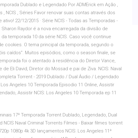
 Temporada Dublado e Legendado Por ADMErick em Ação ,
s , NCIS , Séries Favor renovar suas contas através dos
 ativo! 22/12/2015 · Série NCIS - Todas as Temporadas -
tã Sharon Raydor é a nova encarregada da divisão de
s da temporada 10 da série NCIS. Caso você continue
e cookies. O tema principal da temporada, segundo o
is caídos". Muitos episódios, como o season finale, se
temporada foi o atentado à residência do Diretor Vance,
 de Eli David, Diretor do Mossad e pai de Ziva. NCIS: Naval
Completa Torrent - 2019 Dublado / Dual Áudio / Legendado
 Los Angeles 10 Temporada Episodio 11 Online, Assistir
endado, Assistir NCIS: Los Angeles 10 Temporada ep 11
iminais 17ª Temporada Torrent Dublado, Legendado, Dual
CIS Naval Criminal Torrents Filmes - Baixar filmes torrent
y 720p 1080p 4k 3D lançamentos NCIS: Los Angeles 11ª