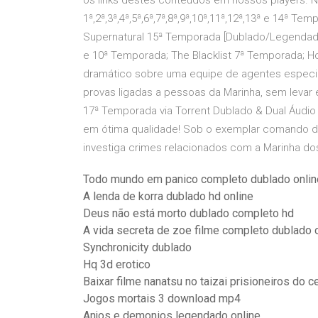
os links destes conteúdos em nossos players. NC
1ª,2ª,3ª,4ª,5ª,6ª,7ª,8ª,9ª,10ª,11ª,12ª,13ª e 14ª Te
Supernatural 15ª Temporada [Dublado/Legendado
e 10ª Temporada; The Blacklist 7ª Temporada; H
dramático sobre uma equipe de agentes especiai
provas ligadas a pessoas da Marinha, sem levar
17ª Temporada via Torrent Dublado & Dual Áudio
em ótima qualidade! Sob o exemplar comando de
investiga crimes relacionados com a Marinha do
Todo mundo em panico completo dublado onlin
A lenda de korra dublado hd online
Deus não está morto dublado completo hd
A vida secreta de zoe filme completo dublado 
Synchronicity dublado
Hq 3d erotico
Baixar filme nanatsu no taizai prisioneiros do c
Jogos mortais 3 download mp4
Anjos e demonios legendado online