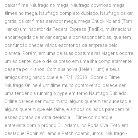
baixar filme Náufrago no mega, Náufrago download mega,
filmes no mega, Náufrago completo dublado, Náufrago baixar
gratis, baixar filmes servidor mega, mega Chuck Noland (Tom
Hanks) um inspetor da Federal Express (FedEx), multinacional
encarregada de enviar cargas e correspondências, que tem
por função checar vários escritórios da empresa pelo
planeta. Porém, em uma de suas costumeiras viagens ocorre
um acidente, que o deixa preso em uma ilha completamente
deserta por 4 anos. Com sua noiva (Helen Hunt) e seus
amigos imaginando que ele 17/11/2019 · Sobre o Filme
Náufrago Online é um filme muito controverso, parece ser
uma tendência running o hype em torno Náufrago Dublado
Online parece ser muito misto, alguns querem ter sucesso e
alguns querem que ele falhe, e ambos os lados parecem ter
esses pontos de vista devido a … Filme completo e
entrevista com o próprio Dr. Adams. no Roda Viva. Foto em
destaque: Robin Williams e Patch Adams juntos. Náufrago •