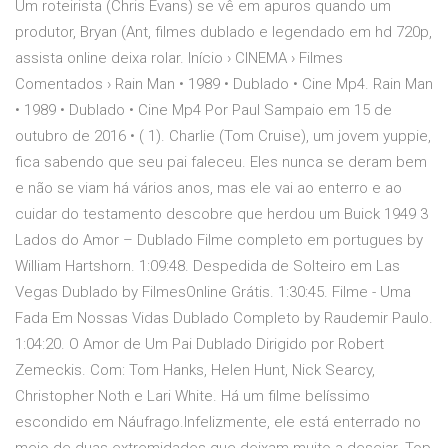
Um roteirista (Chris Evans) se vê em apuros quando um
produtor, Bryan (Ant, filmes dublado e legendado em hd 720p,
assista online deixa rolar. Início › CINEMA › Filmes
Comentados › Rain Man • 1989 • Dublado • Cine Mp4. Rain Man
• 1989 • Dublado • Cine Mp4 Por Paul Sampaio em 15 de
outubro de 2016 • ( 1). Charlie (Tom Cruise), um jovem yuppie,
fica sabendo que seu pai faleceu. Eles nunca se deram bem
e não se viam há vários anos, mas ele vai ao enterro e ao
cuidar do testamento descobre que herdou um Buick 1949 3
Lados do Amor – Dublado Filme completo em portugues by
William Hartshorn. 1:09:48. Despedida de Solteiro em Las
Vegas Dublado by FilmesOnline Grátis. 1:30:45. Filme - Uma
Fada Em Nossas Vidas Dublado Completo by Raudemir Paulo.
1:04:20. O Amor de Um Pai Dublado Dirigido por Robert
Zemeckis. Com: Tom Hanks, Helen Hunt, Nick Searcy,
Christopher Noth e Lari White. Há um filme belíssimo
escondido em Náufrago.Infelizmente, ele está enterrado no