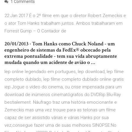
1 Comments
22 Jan 2017 É o 2º filme em que o diretor Robert Zemeckis e
o ator Tom Hanks trabalham juntos. Ambos trabalharam em
Forrest Gump – O Contador de
20/01/2013 · Tom Hanks como Chuck Noland - um
engenheiro de sistemas da FedEx® obcecado pela
extrema pontualidade - tem sua vida abruptamente
mudada quando um acidente de avião o …
Iep online legendado em portugues, Iep download, Iep filme
completo dublado, Iep filme completo dublado online gratis
iep Jogue o vídeo do cinema, ou crise impensada para um
download de inúmeros cinematógrafos do DVDRip Blu-Ray
bestialement. Náufrago traz uma história emocionante e
Zemeckis mas uma vez trouxe para as telonas um filme
capaz de ser assistido várias e várias Hanks por sua
vez,consegue fazer uma de suas melhores SINOPSE:No