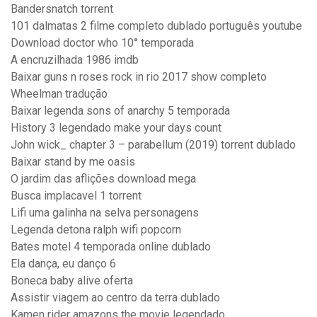
Bandersnatch torrent
101 dalmatas 2 filme completo dublado português youtube
Download doctor who 10° temporada
A encruzilhada 1986 imdb
Baixar guns n roses rock in rio 2017 show completo
Wheelman tradução
Baixar legenda sons of anarchy 5 temporada
History 3 legendado make your days count
John wick_ chapter 3 – parabellum (2019) torrent dublado
Baixar stand by me oasis
O jardim das aflições download mega
Busca implacavel 1 torrent
Lifi uma galinha na selva personagens
Legenda detona ralph wifi popcorn
Bates motel 4 temporada online dublado
Ela dança, eu danço 6
Boneca baby alive oferta
Assistir viagem ao centro da terra dublado
Kamen rider amazons the movie legendado