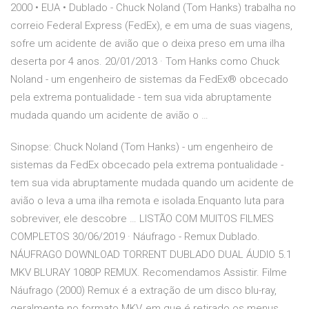
2000 • EUA • Dublado - Chuck Noland (Tom Hanks) trabalha no
correio Federal Express (FedEx), e em uma de suas viagens,
sofre um acidente de avião que o deixa preso em uma ilha
deserta por 4 anos. 20/01/2013 · Tom Hanks como Chuck
Noland - um engenheiro de sistemas da FedEx® obcecado
pela extrema pontualidade - tem sua vida abruptamente
mudada quando um acidente de avião o …
Sinopse: Chuck Noland (Tom Hanks) - um engenheiro de
sistemas da FedEx obcecado pela extrema pontualidade -
tem sua vida abruptamente mudada quando um acidente de
avião o leva a uma ilha remota e isolada.Enquanto luta para
sobreviver, ele descobre … LISTÃO COM MUITOS FILMES
COMPLETOS 30/06/2019 · Náufrago - Remux Dublado.
NÁUFRAGO DOWNLOAD TORRENT DUBLADO DUAL ÁUDIO 5.1
MKV BLURAY 1080P REMUX. Recomendamos Assistir. Filme
Náufrago (2000) Remux é a extração de um disco blu-ray,
geralmente no formato MKV, em que é retirado os menus,