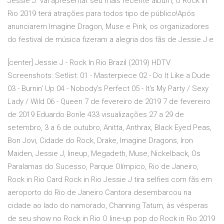
Jessie J. vai apresentar seu mais recente álbum, O Rock in
Rio 2019 terá atrações para todos tipo de público!Após
anunciarem Imagine Dragon, Muse e Pink, os organizadores
do festival de música fizeram a alegria dos fãs de Jessie J e
[center] Jessie J - Rock In Rio Brazil (2019) HDTV
Screenshots: Setlist: 01 - Masterpiece 02 - Do It Like a Dude
03 - Burnin' Up 04 - Nobody's Perfect 05 - It's My Party / Sexy
Lady / Wild 06 - Queen 7 de fevereiro de 2019 7 de fevereiro
de 2019 Eduardo Borile 433 visualizações 27 a 29 de
setembro, 3 a 6 de outubro, Anitta, Anthrax, Black Eyed Peas,
Bon Jovi, Cidade do Rock, Drake, Imagine Dragons, Iron
Maiden, Jessie J, lineup, Megadeth, Muse, Nickelback, Os
Paralamas do Sucesso, Parque Olímpico, Rio de Janeiro,
Rock in Rio Card Rock in Rio Jessie J tira selfies com fãs em
aeroporto do Rio de Janeiro Cantora desembarcou na
cidade ao lado do namorado, Channing Tatum, às vésperas
de seu show no Rock in Rio O line-up pop do Rock in Rio 2019