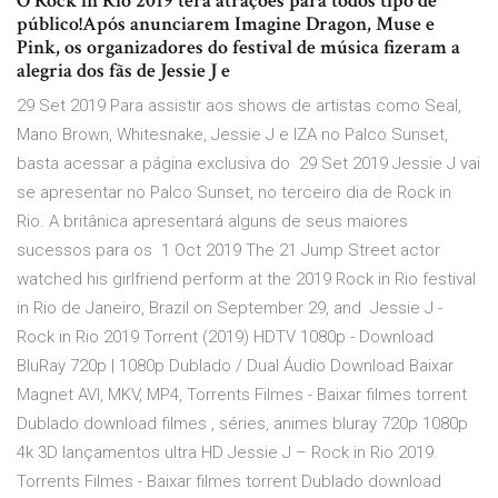
O Rock in Rio 2019 terá atrações para todos tipo de
público!Após anunciarem Imagine Dragon, Muse e
Pink, os organizadores do festival de música fizeram a
alegria dos fãs de Jessie J e
29 Set 2019 Para assistir aos shows de artistas como Seal,
Mano Brown, Whitesnake, Jessie J e IZA no Palco Sunset,
basta acessar a página exclusiva do 29 Set 2019 Jessie J vai
se apresentar no Palco Sunset, no terceiro dia de Rock in
Rio. A britânica apresentará alguns de seus maiores
sucessos para os 1 Oct 2019 The 21 Jump Street actor
watched his girlfriend perform at the 2019 Rock in Rio festival
in Rio de Janeiro, Brazil on September 29, and Jessie J -
Rock in Rio 2019 Torrent (2019) HDTV 1080p - Download
BluRay 720p | 1080p Dublado / Dual Áudio Download Baixar
Magnet AVI, MKV, MP4, Torrents Filmes - Baixar filmes torrent
Dublado download filmes , séries, animes bluray 720p 1080p
4k 3D lançamentos ultra HD Jessie J – Rock in Rio 2019.
Torrents Filmes - Baixar filmes torrent Dublado download