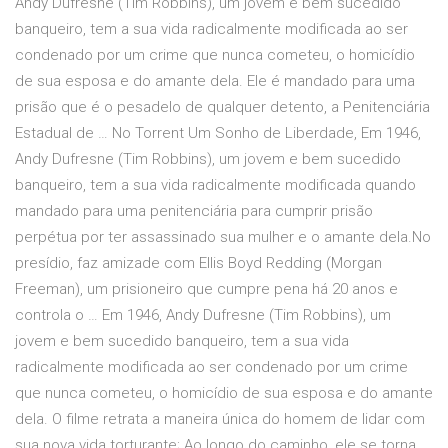
Andy Dufresne (Tim Robbins), um jovem e bem sucedido
banqueiro, tem a sua vida radicalmente modificada ao ser
condenado por um crime que nunca cometeu, o homicídio
de sua esposa e do amante dela. Ele é mandado para uma
prisão que é o pesadelo de qualquer detento, a Penitenciária
Estadual de … No Torrent Um Sonho de Liberdade, Em 1946,
Andy Dufresne (Tim Robbins), um jovem e bem sucedido
banqueiro, tem a sua vida radicalmente modificada quando
mandado para uma penitenciária para cumprir prisão
perpétua por ter assassinado sua mulher e o amante dela.No
presídio, faz amizade com Ellis Boyd Redding (Morgan
Freeman), um prisioneiro que cumpre pena há 20 anos e
controla o … Em 1946, Andy Dufresne (Tim Robbins), um
jovem e bem sucedido banqueiro, tem a sua vida
radicalmente modificada ao ser condenado por um crime
que nunca cometeu, o homicídio de sua esposa e do amante
dela. O filme retrata a maneira única do homem de lidar com
sua nova vida torturante; Ao longo do caminho, ele se torna