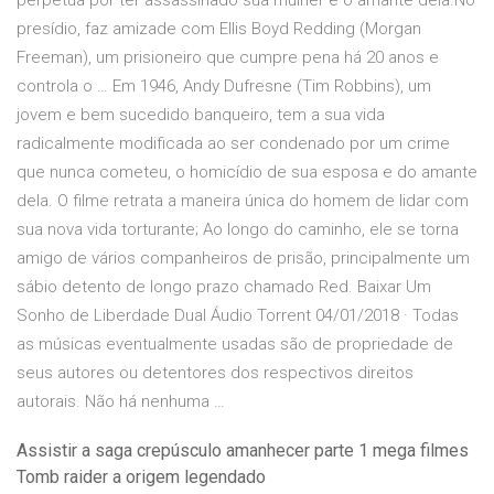
perpétua por ter assassinado sua mulher e o amante dela.No
presídio, faz amizade com Ellis Boyd Redding (Morgan
Freeman), um prisioneiro que cumpre pena há 20 anos e
controla o … Em 1946, Andy Dufresne (Tim Robbins), um
jovem e bem sucedido banqueiro, tem a sua vida
radicalmente modificada ao ser condenado por um crime
que nunca cometeu, o homicídio de sua esposa e do amante
dela. O filme retrata a maneira única do homem de lidar com
sua nova vida torturante; Ao longo do caminho, ele se torna
amigo de vários companheiros de prisão, principalmente um
sábio detento de longo prazo chamado Red. Baixar Um
Sonho de Liberdade Dual Áudio Torrent 04/01/2018 · Todas
as músicas eventualmente usadas são de propriedade de
seus autores ou detentores dos respectivos direitos
autorais. Não há nenhuma …
Assistir a saga crepúsculo amanhecer parte 1 mega filmes
Tomb raider a origem legendado