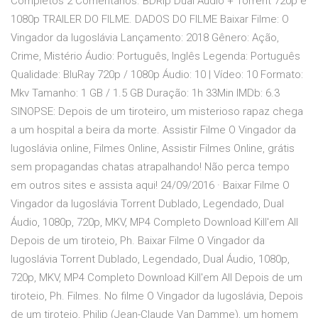
Completos 2 Comentários. BDRip Dual Áudio + Torrent 720p e
1080p TRAILER DO FILME. DADOS DO FILME Baixar Filme: O
Vingador da Iugoslávia Lançamento: 2018 Gênero: Ação,
Crime, Mistério Áudio: Português, Inglês Legenda: Português
Qualidade: BluRay 720p / 1080p Áudio: 10 | Vídeo: 10 Formato:
Mkv Tamanho: 1 GB / 1.5 GB Duração: 1h 33Min IMDb: 6.3
SINOPSE: Depois de um tiroteiro, um misterioso rapaz chega
a um hospital a beira da morte. Assistir Filme O Vingador da
Iugoslávia online, Filmes Online, Assistir Filmes Online, grátis
sem propagandas chatas atrapalhando! Não perca tempo
em outros sites e assista aqui! 24/09/2016 · Baixar Filme O
Vingador da Iugoslávia Torrent Dublado, Legendado, Dual
Áudio, 1080p, 720p, MKV, MP4 Completo Download Kill'em All
Depois de um tiroteio, Ph. Baixar Filme O Vingador da
Iugoslávia Torrent Dublado, Legendado, Dual Áudio, 1080p,
720p, MKV, MP4 Completo Download Kill'em All Depois de um
tiroteio, Ph. Filmes. No filme O Vingador da Iugoslávia, Depois
de um tiroteio, Philip (Jean-Claude Van Damme), um homem