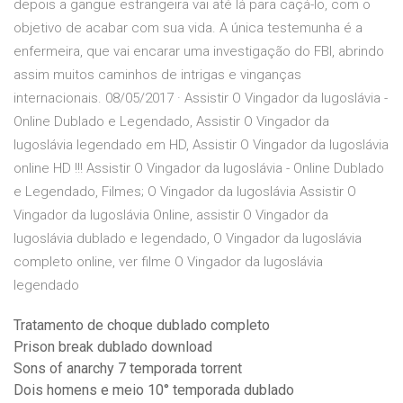
depois a gangue estrangeira vai até lá para caçá-lo, com o
objetivo de acabar com sua vida. A única testemunha é a
enfermeira, que vai encarar uma investigação do FBI, abrindo
assim muitos caminhos de intrigas e vinganças
internacionais. 08/05/2017 · Assistir O Vingador da Iugoslávia -
Online Dublado e Legendado, Assistir O Vingador da
Iugoslávia legendado em HD, Assistir O Vingador da Iugoslávia
online HD !!! Assistir O Vingador da Iugoslávia - Online Dublado
e Legendado, Filmes; O Vingador da Iugoslávia Assistir O
Vingador da Iugoslávia Online, assistir O Vingador da
Iugoslávia dublado e legendado, O Vingador da Iugoslávia
completo online, ver filme O Vingador da Iugoslávia
legendado
Tratamento de choque dublado completo
Prison break dublado download
Sons of anarchy 7 temporada torrent
Dois homens e meio 10° temporada dublado