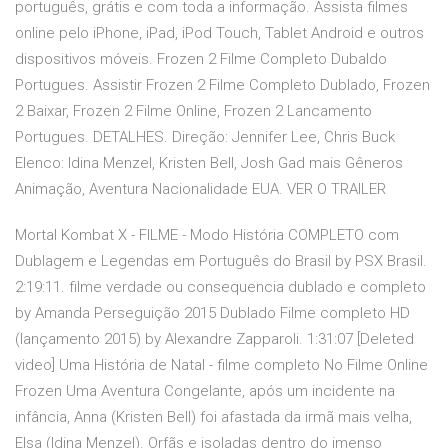
português, grátis e com toda a informação. Assista filmes
online pelo iPhone, iPad, iPod Touch, Tablet Android e outros
dispositivos móveis. Frozen 2 Filme Completo Dubaldo
Portugues. Assistir Frozen 2 Filme Completo Dublado, Frozen
2 Baixar, Frozen 2 Filme Online, Frozen 2 Lancamento
Portugues. DETALHES. Direção: Jennifer Lee, Chris Buck
Elenco: Idina Menzel, Kristen Bell, Josh Gad mais Gêneros
Animação, Aventura Nacionalidade EUA. VER O TRAILER
Mortal Kombat X - FILME - Modo História COMPLETO com
Dublagem e Legendas em Português do Brasil by PSX Brasil.
2:19:11. filme verdade ou consequencia dublado e completo
by Amanda Perseguição 2015 Dublado Filme completo HD
(lançamento 2015) by Alexandre Zapparoli. 1:31:07 [Deleted
video] Uma História de Natal - filme completo No Filme Online
Frozen Uma Aventura Congelante, após um incidente na
infância, Anna (Kristen Bell) foi afastada da irmã mais velha,
Elsa (Idina Menzel). Orfãs e isoladas dentro do imenso