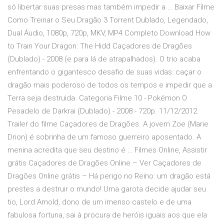
só libertar suas presas mas também impedir a … Baixar Filme
Como Treinar o Seu Dragão 3 Torrent Dublado, Legendado,
Dual Áudio, 1080p, 720p, MKV, MP4 Completo Download How
to Train Your Dragon: The Hidd Caçadores de Dragões
(Dublado) - 2008 (e para lá de atrapalhados). O trio acaba
enfrentando o gigantesco desafio de suas vidas: caçar o
dragão mais poderoso de todos os tempos e impedir que a
Terra seja destruida. Categoria Filme 10 - Pokémon O
Pesadelo de Darkrai (Dublado) - 2008 - 720p. 11/12/2012 ·
Trailer do filme Caçadores de Dragões. A jovem Zoe (Marie
Drion) é sobrinha de um famoso guerreiro aposentado. A
menina acredita que seu destino é … Filmes Online, Assistir
grátis Caçadores de Dragões Online – Ver Caçadores de
Dragões Online grátis – Há perigo no Reino: um dragão está
prestes a destruir o mundo! Uma garota decide ajudar seu
tio, Lord Arnold, dono de um imenso castelo e de uma
fabulosa fortuna, sai à procura de heróis iguais aos que ela