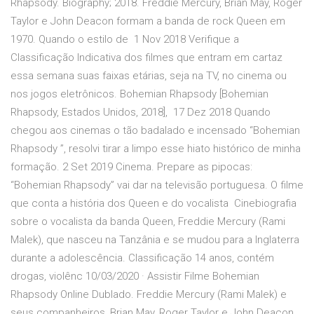
Rhapsody. Biography; 2018. Freddie Mercury, Brian May, Roger
Taylor e John Deacon formam a banda de rock Queen em
1970. Quando o estilo de 1 Nov 2018 Verifique a
Classificação Indicativa dos filmes que entram em cartaz
essa semana suas faixas etárias, seja na TV, no cinema ou
nos jogos eletrônicos. Bohemian Rhapsody [Bohemian
Rhapsody, Estados Unidos, 2018], 17 Dez 2018 Quando
chegou aos cinemas o tão badalado e incensado “Bohemian
Rhapsody ”, resolvi tirar a limpo esse hiato histórico de minha
formação. 2 Set 2019 Cinema. Prepare as pipocas:
“Bohemian Rhapsody” vai dar na televisão portuguesa. O filme
que conta a história dos Queen e do vocalista Cinebiografia
sobre o vocalista da banda Queen, Freddie Mercury (Rami
Malek), que nasceu na Tanzânia e se mudou para a Inglaterra
durante a adolescência. Classificação 14 anos, contém
drogas, violênc 10/03/2020 · Assistir Filme Bohemian
Rhapsody Online Dublado. Freddie Mercury (Rami Malek) e
seus companheiros, Brian May, Roger Taylor e John Deacon