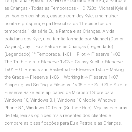
Temporada - Episódio 8 - HDTV - Dublado Série Eu, a Patroa e
as Crianças - Todas as Temporadas - HD 720p. Michael Kyle é
um homem carinhoso, casado com Jay Kyle, uma mulher
bonita e próspera, e pa Descubra os 11 episódios da
temporada 1 da série Eu, a Patroa e as Crianças. A vida
cotidiana dos Kyle, uma família formada por Michael (Damon
Wayans), Jay … Eu a Patroa e as Crianças (Legendado)
(Legendado) 1ª Temporada. 1×01 – Pilot -> Fileserve 1×02 –
The Truth Hurts -> Fileserve 1×03 – Grassy Knoll -> Fileserve
1×04 – Of Breasts and Basketball -> Fileserve 1×05 – Making
the Grade -> Fileserve 1×06 – Working It -> Fileserve 1×07 –
Snapping and Sniffing -> Fileserve 1×08 – He Said She Said ->
Fileserve Baixe este aplicativo da Microsoft Store para
Windows 10, Windows 8.1, Windows 10 Mobile, Windows
Phone 8.1, Windows 10 Team (Surface Hub). Veja as capturas
de tela, leia as opiniões mais recentes dos clientes e
compare as classificações para Eu a Patroa e as Crianças.