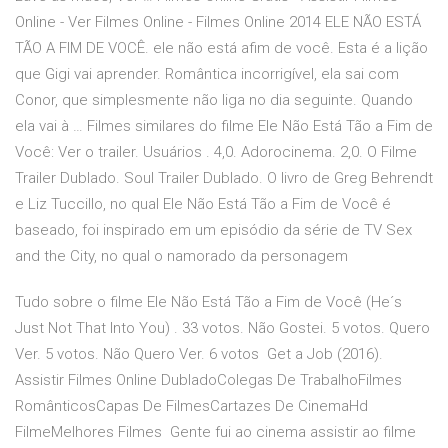
Online - Ver Filmes Online - Filmes Online 2014 ELE NÃO ESTÁ
TÃO A FIM DE VOCÊ. ele não está afim de você. Esta é a lição
que Gigi vai aprender. Romântica incorrigível, ela sai com
Conor, que simplesmente não liga no dia seguinte. Quando
ela vai à … Filmes similares do filme Ele Não Está Tão a Fim de
Você: Ver o trailer. Usuários . 4,0. Adorocinema. 2,0. O Filme
Trailer Dublado. Soul Trailer Dublado. O livro de Greg Behrendt
e Liz Tuccillo, no qual Ele Não Está Tão a Fim de Você é
baseado, foi inspirado em um episódio da série de TV Sex
and the City, no qual o namorado da personagem
Tudo sobre o filme Ele Não Está Tão a Fim de Você (He´s
Just Not That Into You) . 33 votos. Não Gostei. 5 votos. Quero
Ver. 5 votos. Não Quero Ver. 6 votos Get a Job (2016).
Assistir Filmes Online DubladoColegas De TrabalhoFilmes
RomânticosCapas De FilmesCartazes De CinemaHd
FilmeMelhores Filmes Gente fui ao cinema assistir ao filme