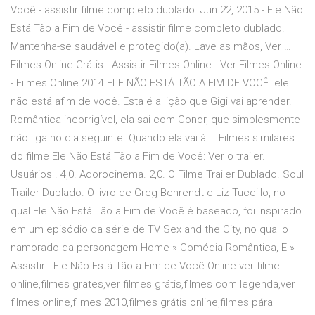
Você - assistir filme completo dublado. Jun 22, 2015 - Ele Não
Está Tão a Fim de Você - assistir filme completo dublado.
Mantenha-se saudável e protegido(a). Lave as mãos, Ver …
Filmes Online Grátis - Assistir Filmes Online - Ver Filmes Online
- Filmes Online 2014 ELE NÃO ESTÁ TÃO A FIM DE VOCÊ. ele
não está afim de você. Esta é a lição que Gigi vai aprender.
Romântica incorrigível, ela sai com Conor, que simplesmente
não liga no dia seguinte. Quando ela vai à … Filmes similares
do filme Ele Não Está Tão a Fim de Você: Ver o trailer.
Usuários . 4,0. Adorocinema. 2,0. O Filme Trailer Dublado. Soul
Trailer Dublado. O livro de Greg Behrendt e Liz Tuccillo, no
qual Ele Não Está Tão a Fim de Você é baseado, foi inspirado
em um episódio da série de TV Sex and the City, no qual o
namorado da personagem Home » Comédia Romântica, E »
Assistir - Ele Não Está Tão a Fim de Você Online ver filme
online,filmes grates,ver filmes grátis,filmes com legenda,ver
filmes online,filmes 2010,filmes grátis online,filmes pára