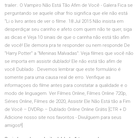
trailer:. O Vampiro Não Está Tão Afim de Você - Galera Fica se
perguntando se aquele olhar frio significa que ele não está
"Li o livro antes de ver o filme. 18 Jul 2015 Não insista em
desperdiçar seu carinho e afeto com quem não te quer, siga
as dicas e Veja 10 sinais de que o carinha não está tão afim
de você! Ele demora pra te responder ou nem responde De
"Harry Potter" a "Meninas Malvadas": Veja filmes que você não
se importa em assistir dublado! Ele não está tão afim de
você Dublado . Devemos lembrar que este formulário é
somente para uma causa real de erro. Verifique as
informaçoes do filme antes para constatar a qualidade e o
modo de linguagem. Ver Filmes Online, Filmes Online 720p,
Séries Online, Filmes de 2020, Assistir Ele Não Está tão a Fim
de Você – DVDRip – Dublado Online Online Grátis [CTR + D
Adicione nosso site nos favoritos - Divulguem para seus
amigos!!]