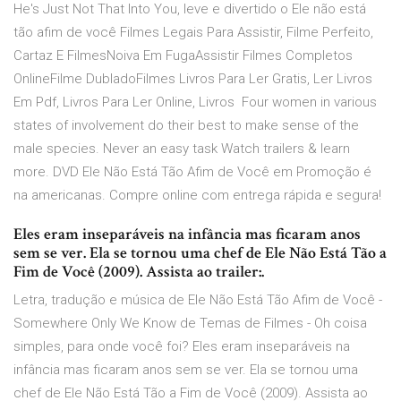
He's Just Not That Into You, leve e divertido o Ele não está
tão afim de você Filmes Legais Para Assistir, Filme Perfeito,
Cartaz E FilmesNoiva Em FugaAssistir Filmes Completos
OnlineFilme DubladoFilmes Livros Para Ler Gratis, Ler Livros
Em Pdf, Livros Para Ler Online, Livros Four women in various
states of involvement do their best to make sense of the
male species. Never an easy task Watch trailers & learn
more. DVD Ele Não Está Tão Afim de Você em Promoção é
na americanas. Compre online com entrega rápida e segura!
Eles eram inseparáveis na infância mas ficaram anos
sem se ver. Ela se tornou uma chef de Ele Não Está Tão a
Fim de Você (2009). Assista ao trailer:.
Letra, tradução e música de Ele Não Está Tão Afim de Você -
Somewhere Only We Know de Temas de Filmes - Oh coisa
simples, para onde você foi? Eles eram inseparáveis na
infância mas ficaram anos sem se ver. Ela se tornou uma
chef de Ele Não Está Tão a Fim de Você (2009). Assista ao