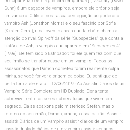
principal. É também a primeira temporada […] Zachary (David
Gunn) é um caçador de vampiros, embora ele próprio seja
um vampiro. O filme mostra sua perseguição ao poderoso
vampiro Ash (Jonathon Morris) e o seu fascínio por Sofia
(Kirsten Cerre), uma jovem pianista que também chama a
atenção do rival. Spin-off da série "Subspecies" que conta a
história de Ash, o vampiro que aparece em "Subspecies 4"
(1998). Ele tem sido o Estripador; foi ele quem fez com que
seu irmão se transformasse em um vampiro. Todos os
assassinatos que Damon cometeu foram realmente culpa
minha, se você for ver a origem da coisa. Eu senti que de
certa forma ele era o … 12/06/2019 · Ao Assistir Diários de um
Vampiro Série Completa em HD Dublado, Elena tenta
sobreviver entre os seres sobrenaturais que vivem em
segredo. Ela se apaixona pelo misterioso Stefan, mas o
retorno do seu irmão, Damon, ameaça essa paixão. Assistir
assistir Diários de um Vampiro assistir diários de um vampiro
assistir dublado diários de um vampiro assistir seriados