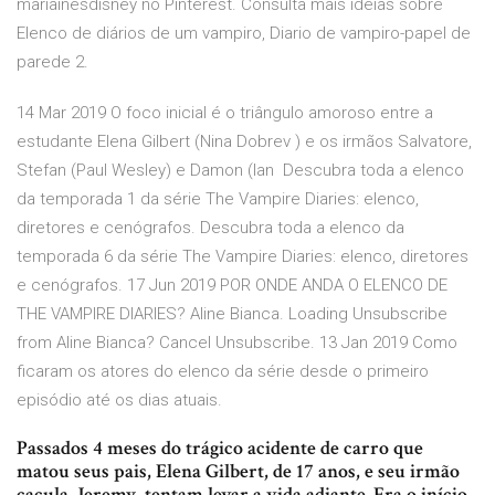
mariainesdisney no Pinterest. Consulta mais ideias sobre
Elenco de diários de um vampiro, Diario de vampiro-papel de
parede 2.
14 Mar 2019 O foco inicial é o triângulo amoroso entre a
estudante Elena Gilbert (Nina Dobrev ) e os irmãos Salvatore,
Stefan (Paul Wesley) e Damon (Ian Descubra toda a elenco
da temporada 1 da série The Vampire Diaries: elenco,
diretores e cenógrafos. Descubra toda a elenco da
temporada 6 da série The Vampire Diaries: elenco, diretores
e cenógrafos. 17 Jun 2019 POR ONDE ANDA O ELENCO DE
THE VAMPIRE DIARIES? Aline Bianca. Loading Unsubscribe
from Aline Bianca? Cancel Unsubscribe. 13 Jan 2019 Como
ficaram os atores do elenco da série desde o primeiro
episódio até os dias atuais.
Passados 4 meses do trágico acidente de carro que
matou seus pais, Elena Gilbert, de 17 anos, e seu irmão
caçula, Jeremy, tentam levar a vida adiante. Era o início