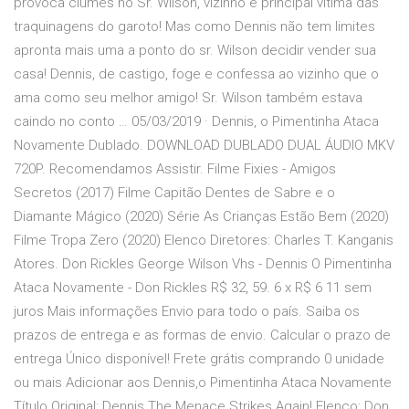
provoca ciúmes no Sr. Wilson, vizinho e principal vítima das
traquinagens do garoto! Mas como Dennis não tem limites
apronta mais uma a ponto do sr. Wilson decidir vender sua
casa! Dennis, de castigo, foge e confessa ao vizinho que o
ama como seu melhor amigo! Sr. Wilson também estava
caindo no conto … 05/03/2019 · Dennis, o Pimentinha Ataca
Novamente Dublado. DOWNLOAD DUBLADO DUAL ÁUDIO MKV
720P. Recomendamos Assistir. Filme Fixies - Amigos
Secretos (2017) Filme Capitão Dentes de Sabre e o
Diamante Mágico (2020) Série As Crianças Estão Bem (2020)
Filme Tropa Zero (2020) Elenco Diretores: Charles T. Kanganis
Atores. Don Rickles George Wilson Vhs - Dennis O Pimentinha
Ataca Novamente - Don Rickles R$ 32, 59. 6 x R$ 6 11 sem
juros Mais informações Envio para todo o país. Saiba os
prazos de entrega e as formas de envio. Calcular o prazo de
entrega Único disponível! Frete grátis comprando 0 unidade
ou mais Adicionar aos Dennis,o Pimentinha Ataca Novamente
Título Original: Dennis The Menace Strikes Again! Elenco: Don