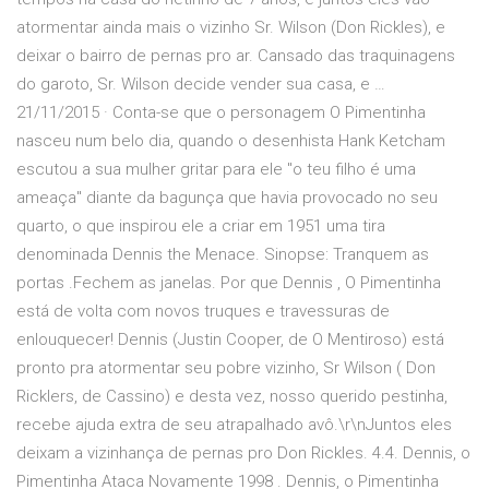
atormentar ainda mais o vizinho Sr. Wilson (Don Rickles), e
deixar o bairro de pernas pro ar. Cansado das traquinagens
do garoto, Sr. Wilson decide vender sua casa, e …
21/11/2015 · Conta-se que o personagem O Pimentinha
nasceu num belo dia, quando o desenhista Hank Ketcham
escutou a sua mulher gritar para ele "o teu filho é uma
ameaça" diante da bagunça que havia provocado no seu
quarto, o que inspirou ele a criar em 1951 uma tira
denominada Dennis the Menace. Sinopse: Tranquem as
portas .Fechem as janelas. Por que Dennis , O Pimentinha
está de volta com novos truques e travessuras de
enlouquecer! Dennis (Justin Cooper, de O Mentiroso) está
pronto pra atormentar seu pobre vizinho, Sr Wilson ( Don
Ricklers, de Cassino) e desta vez, nosso querido pestinha,
recebe ajuda extra de seu atrapalhado avô.\r\nJuntos eles
deixam a vizinhança de pernas pro Don Rickles. 4.4. Dennis, o
Pimentinha Ataca Novamente 1998 . Dennis, o Pimentinha