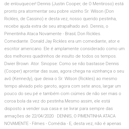
de enlouquecer! Dennis (Justin Cooper, de O Mentiroso) está
pronto pra atormentar seu pobre vizinho Sr. Wilson (Don
Rickles, de Cassino) e desta vez, nosso querido pestinha,
recebe ajuda extra de seu atrapalhado avô. Dennis, o
Pimentinha Ataca Novamente - Brasil; Don Rickles.
Comediante. Donald Jay Rickles era um comediante, ator e
escritor americano. Ele é amplamente considerado como um
dos melhores quadrinhos de insulto de todos os tempos.
Dwier Brown. Ator. Sinopse: Como se não bastasse Dennis
(Cooper) aprontar das suas, agora chega na vizinhança o seu
avô (Kennedy), que deixa o Sr. Wilson (Rickles) ao mesmo
tempo aliviado pelo garoto, agora com sete anos, largar um
pouco do seu pé e também com ciúmes de não ser mais o
coroa bola da vez do pestinha.Mesmo assim, ele está
disposto a vender sua casa e se livrar para sempre das
armações de 22/04/2020 · DENNIS, O PIMENTINHA ATACA
NOVAMENTE - Filmes - Comédia - E, desta vez, não é apenas