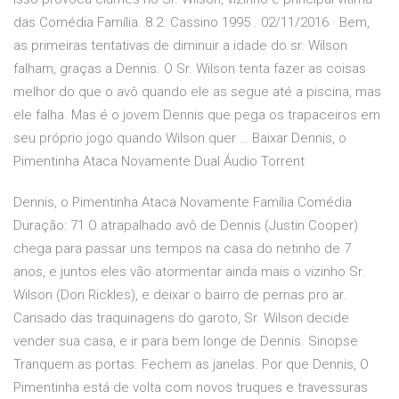
das Comédia Família. 8.2. Cassino 1995 . 02/11/2016 · Bem,
as primeiras tentativas de diminuir a idade do sr. Wilson
falham, graças a Dennis. O Sr. Wilson tenta fazer as coisas
melhor do que o avô quando ele as segue até a piscina, mas
ele falha. Mas é o jovem Dennis que pega os trapaceiros em
seu próprio jogo quando Wilson quer … Baixar Dennis, o
Pimentinha Ataca Novamente Dual Áudio Torrent
Dennis, o Pimentinha Ataca Novamente Família Comédia
Duração: 71 O atrapalhado avô de Dennis (Justin Cooper)
chega para passar uns tempos na casa do netinho de 7
anos, e juntos eles vão atormentar ainda mais o vizinho Sr.
Wilson (Don Rickles), e deixar o bairro de pernas pro ar.
Cansado das traquinagens do garoto, Sr. Wilson decide
vender sua casa, e ir para bem longe de Dennis. Sinopse
Tranquem as portas. Fechem as janelas. Por que Dennis, O
Pimentinha está de volta com novos truques e travessuras