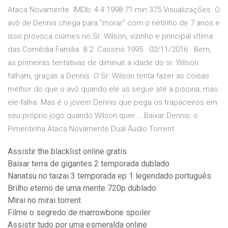
Ataca Novamente. IMDb: 4.4 1998 71 min 375 Visualizações. O
avô de Dennis chega para “morar” com o netinho de 7 anos e
isso provoca ciúmes no Sr. Wilson, vizinho e principal vítima
das Comédia Família. 8.2. Cassino 1995 . 02/11/2016 · Bem,
as primeiras tentativas de diminuir a idade do sr. Wilson
falham, graças a Dennis. O Sr. Wilson tenta fazer as coisas
melhor do que o avô quando ele as segue até a piscina, mas
ele falha. Mas é o jovem Dennis que pega os trapaceiros em
seu próprio jogo quando Wilson quer … Baixar Dennis, o
Pimentinha Ataca Novamente Dual Áudio Torrent
Assistir the blacklist online gratis
Baixar terra de gigantes 2 temporada dublado
Nanatsu no taizai 3 temporada ep 1 legendado português
Brilho eterno de uma mente 720p dublado
Mirai no mirai torrent
Filme o segredo de marrowbone spoiler
Assistir tudo por uma esmeralda online