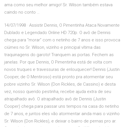
ama como seu melhor amigo! Sr. Wilson também estava
caindo no conto …
14/07/1998 · Assistir Dennis, O Pimentinha Ataca Novamente
Dublado e Legendado Online HD 720p. O avô de Dennis
chega para “morar” com o netinho de 7 anos e isso provoca
ciúmes no Sr. Wilson, vizinho e principal vítima das
traquinagens do garoto! Tranquem as portas. Fechem as
janelas. Por que Dennis, O Pimentinha está de volta com
novos truques e travessuras de enlouquecer! Dennis (Justin
Cooper, de O Mentiroso) está pronto pra atormentar seu
pobre vizinho Sr. Wilson (Don Rickles, de Cassino) e desta
vez, nosso querido pestinha, recebe ajuda extra de seu
atrapalhado avô. O atrapalhado avô de Dennis (Justin
Cooper) chega para passar uns tempos na casa do netinho
de 7 anos, e juntos eles vão atormentar ainda mais o vizinho
Sr. Wilson (Don Rickles), e deixar o bairro de pernas pro ar.