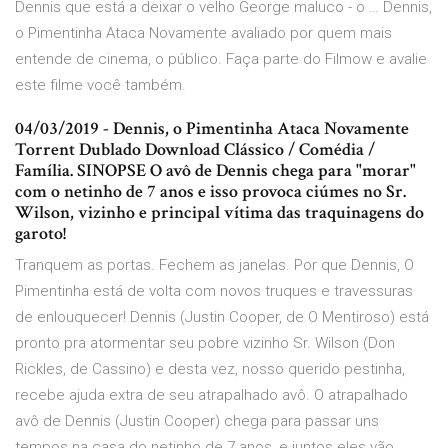
Dennis que está a deixar o velho George maluco - o … Dennis,
o Pimentinha Ataca Novamente avaliado por quem mais
entende de cinema, o público. Faça parte do Filmow e avalie
este filme você também.
04/03/2019 - Dennis, o Pimentinha Ataca Novamente
Torrent Dublado Download Clássico / Comédia /
Família. SINOPSE O avô de Dennis chega para "morar"
com o netinho de 7 anos e isso provoca ciúmes no Sr.
Wilson, vizinho e principal vítima das traquinagens do
garoto!
Tranquem as portas. Fechem as janelas. Por que Dennis, O
Pimentinha está de volta com novos truques e travessuras
de enlouquecer! Dennis (Justin Cooper, de O Mentiroso) está
pronto pra atormentar seu pobre vizinho Sr. Wilson (Don
Rickles, de Cassino) e desta vez, nosso querido pestinha,
recebe ajuda extra de seu atrapalhado avô. O atrapalhado
avô de Dennis (Justin Cooper) chega para passar uns
tempos na casa do netinho de 7 anos, e juntos eles vão