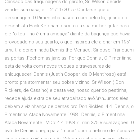
Cansado das traquinagens do garoto, Sr. Wilson decide
vender sua casa, e … 21/11/2015 · Conta-se que o
personagem O Pimentinha nasceu num belo dia, quando o
desenhista Hank Ketcham escutou a sua mulher gritar para
ele "o teu filho é uma ameaça" diante da bagunça que havia
provocado no seu quarto, o que inspirou ele a criar em 1951
uma tira denominada Dennis the Menace. Sinopse: Tranquem
as portas .Fechem as janelas. Por que Dennis , O Pimentinha
está de volta com novos truques e travessuras de
enlouquecer! Dennis (Justin Cooper, de O Mentiroso) está
pronto pra atormentar seu pobre vizinho, Sr Wilson ( Don
Ricklers, de Cassino) e desta vez, nosso querido pestinha,
recebe ajuda extra de seu atrapalhado avô.\r\nJuntos eles
deixam a vizinhança de pernas pro Don Rickles. 4.4. Dennis, o
Pimentinha Ataca Novamente 1998 . Dennis, o Pimentinha
Ataca Novamente. IMDb: 4.4 1998 71 min 375 Visualizações. O
avô de Dennis chega para “morar” com o netinho de 7 anos e
isso provoca ciúmes no Sr. Wilson, vizinho e principal vítima