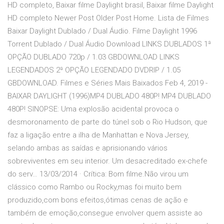
HD completo, Baixar filme Daylight brasil, Baixar filme Daylight
HD completo Newer Post Older Post Home. Lista de Filmes
Baixar Daylight Dublado / Dual Áudio. Filme Daylight 1996
Torrent Dublado / Dual Áudio Download LINKS DUBLADOS 1ª
OPÇÃO DUBLADO 720p / 1.03 GBDOWNLOAD LINKS
LEGENDADOS 2ª OPÇÃO LEGENDADO DVDRIP / 1.05
GBDOWNLOAD. Filmes e Séries Mais Baixados Feb 4, 2019 -
BAIXAR DAYLIGHT (1996)MP4 DUBLADO 480P! MP4 DUBLADO
480P! SINOPSE: Uma explosão acidental provoca o
desmoronamento de parte do túnel sob o Rio Hudson, que
faz a ligação entre a ilha de Manhattan e Nova Jersey,
selando ambas as saídas e aprisionando vários
sobreviventes em seu interior. Um desacreditado ex-chefe
do serv… 13/03/2014 · Crítica: Bom filme.Não virou um
clássico como Rambo ou Rocky,mas foi muito bem
produzido,com bons efeitos,ótimas cenas de ação e
também de emoção,consegue envolver quem assiste ao