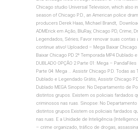
Chicago studio Universal Television, which also 
season of Chicago P.D., an American police drama
producers Derek Haas, Michael Brandt, Downlo
ADMErick em Ação, BluRay, Chicago PD, Crime, 
Legendados, Séries; Favor renovar suas contas 
continue ativo! Uploaded – Mega Baixar Chicag
Baixar Chicago PD 2ª Temporada MP4 Dublado 
DUBLADO OPÇÃO 2 Parte 01: Mega – PandaFiles P
Parte 04: Mega … Assistir Chicago P.D. Todas as
Dublado e Legendado Grátis, Assistir Chicago P
Dublado MEGA Sinopse: No Departamento de Políc
distintos grupos. Existem os policiais fardados 
criminosos nas ruas. Sinopse: No Departamento d
distintos grupos.Existem os policiais fardados 
nas ruas. E a Unidade de Inteligência (Intellige
– crime organizado, tráfico de drogas, assassina