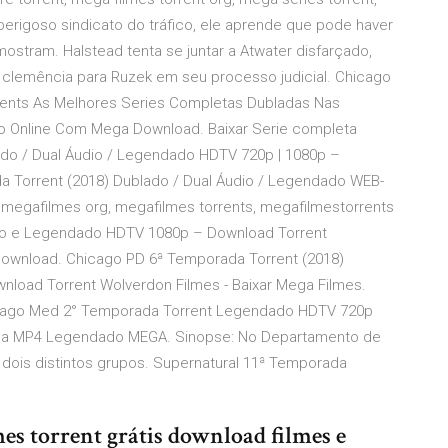
rigoso sindicato do tráfico, ele aprende que pode haver
stram. Halstead tenta se juntar a Atwater disfarçado,
clemência para Ruzek em seu processo judicial. Chicago
rents As Melhores Series Completas Dubladas Nas
do Online Com Mega Download. Baixar Serie completa
do / Dual Áudio / Legendado HDTV 720p | 1080p –
 Torrent (2018) Dublado / Dual Áudio / Legendado WEB-
, megafilmes org, megafilmes torrents, megafilmestorrents
do e Legendado HDTV 1080p – Download Torrent
 download. Chicago PD 6ª Temporada Torrent (2018)
load Torrent Wolverdon Filmes - Baixar Mega Filmes.
hicago Med 2° Temporada Torrent Legendado HDTV 720p
ada MP4 Legendado MEGA. Sinopse: No Departamento de
r dois distintos grupos. Supernatural 11ª Temporada
es torrent grátis download filmes e