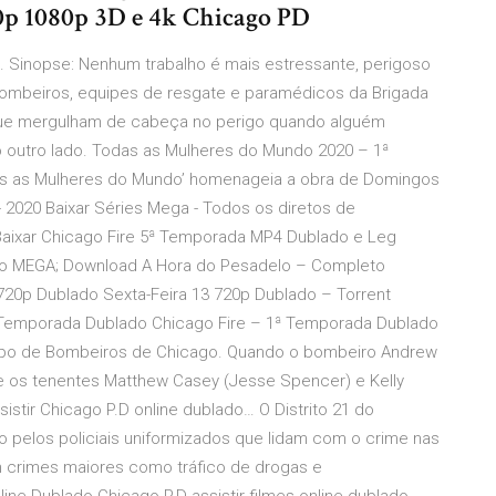
20p 1080p 3D e 4k Chicago PD
. Sinopse: Nenhum trabalho é mais estressante, perigoso
bombeiros, equipes de resgate e paramédicos da Brigada
que mergulham de cabeça no perigo quando alguém
o outro lado. Todas as Mulheres do Mundo 2020 – 1ª
s as Mulheres do Mundo’ homenageia a obra de Domingos
2 - 2020 Baixar Séries Mega - Todos os diretos de
aixar Chicago Fire 5ª Temporada MP4 Dublado e Leg
o MEGA; Download A Hora do Pesadelo – Completo
y 720p Dublado Sexta-Feira 13 720p Dublado – Torrent
 Temporada Dublado Chicago Fire – 1ª Temporada Dublado
rpo de Bombeiros de Chicago. Quando o bombeiro Andrew
re os tenentes Matthew Casey (Jesse Spencer) e Kelly
istir Chicago P.D online dublado… O Distrito 21 do
 pelos policiais uniformizados que lidam com o crime nas
om crimes maiores como tráfico de drogas e