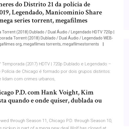
es do Distrito 21 da polícia de
2019, Legendado, Manicominio Share
 mega series torrent, megafilmes
Torrent (2018) Dublado / Dual Áudio / Legendado HDTV 720p |
rada Torrent (2018) Dublado / Dual Áudio / Legendado WEB-
egafilmes org, megafilmes torrents, megafilmestorrents
° Temporada (2017) HDTV | 720p Dublado e Legendado –
Polícia de Chicago é formado por dois grupos distintos:
 e lidam com crimes urbanos,
ago P.D. com Hank Voight, Kim
ista quando e onde quiser, dublada ou
ewed through Season 11, Chicago P.D. through Season 10,
pickup is part of a mega new deal Wolf has closed at