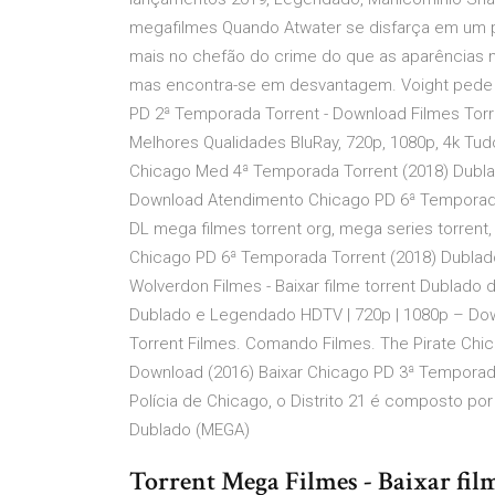
megafilmes Quando Atwater se disfarça em um pe
mais no chefão do crime do que as aparências mo
mas encontra-se em desvantagem. Voight pede 
PD 2ª Temporada Torrent - Download Filmes Tor
Melhores Qualidades BluRay, 720p, 1080p, 4k Tu
Chicago Med 4ª Temporada Torrent (2018) Dubla
Download Atendimento Chicago PD 6ª Temporada
DL mega filmes torrent org, mega series torrent
Chicago PD 6ª Temporada Torrent (2018) Dubla
Wolverdon Filmes - Baixar filme torrent Dublado
Dublado e Legendado HDTV | 720p | 1080p – Down
Torrent Filmes. Comando Filmes. The Pirate C
Download (2016) Baixar Chicago PD 3ª Tempor
Polícia de Chicago, o Distrito 21 é composto po
Dublado (MEGA)
Torrent Mega Filmes - Baixar film