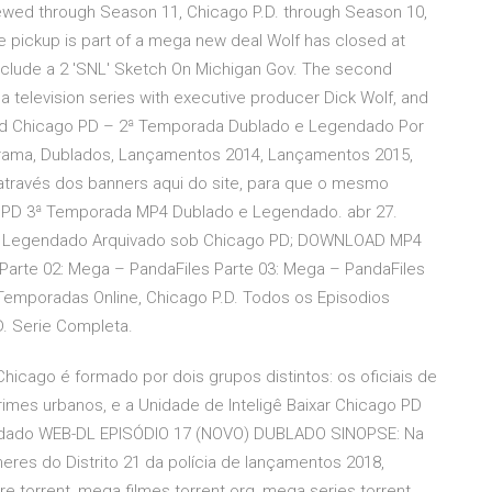
ewed through Season 11, Chicago P.D. through Season 10,
pickup is part of a mega new deal Wolf has closed at
include a 2 'SNL' Sketch On Michigan Gov. The second
 television series with executive producer Dick Wolf, and
ad Chicago PD – 2ª Temporada Dublado e Legendado Por
Drama, Dublados, Lançamentos 2014, Lançamentos 2015,
através dos banners aqui do site, para que o mesmo
o PD 3ª Temporada MP4 Dublado e Legendado. abr 27.
e Legendado Arquivado sob Chicago PD; DOWNLOAD MP4
arte 02: Mega – PandaFiles Parte 03: Mega – PandaFiles
 Temporadas Online, Chicago P.D. Todos os Episodios
D. Serie Completa.
hicago é formado por dois grupos distintos: os oficiais de
imes urbanos, e a Unidade de Inteligê Baixar Chicago PD
endado WEB-DL EPISÓDIO 17 (NOVO) DUBLADO SINOPSE: Na
es do Distrito 21 da polícia de lançamentos 2018,
torrent, mega filmes torrent org, mega series torrent,