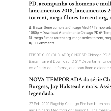
PD, acompanha os homens e mulher
lançamentos 2018, lançamentos 
torrent, mega filmes torrent org,
Baixar Serie completa Chicago Med 4ª Temporada 
1080p – Download Atendimento Chicago PD 6ª Tempo
DL mega filmes torrent org, mega series torrent, m
1 Comments
EPISÓDIO: 00 (DUBLADO) SINOPSE: Chicago PD 5
Baixar Torrent Download. O 21º Departamento de 
os oficiais de uniforme, que patrulham a cidade
NOVA TEMPORADA da série Chic
Burgess, Jay Halstead e mais. Ass
legendada.
27 Feb 2020 Flagship Chicago Fire has been ren
and Chicago Med through Season 8. The massive 