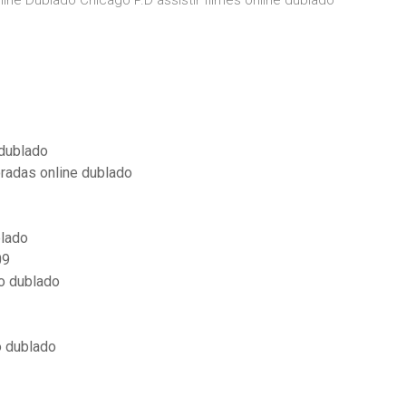
ine Dublado Chicago P.D assistir filmes online dublado
 dublado
oradas online dublado
blado
09
o dublado
o dublado