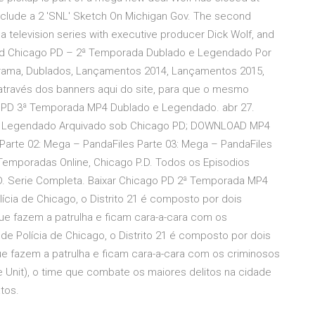
include a 2 'SNL' Sketch On Michigan Gov. The second
 television series with executive producer Dick Wolf, and
ad Chicago PD – 2ª Temporada Dublado e Legendado Por
Drama, Dublados, Lançamentos 2014, Lançamentos 2015,
através dos banners aqui do site, para que o mesmo
o PD 3ª Temporada MP4 Dublado e Legendado. abr 27.
e Legendado Arquivado sob Chicago PD; DOWNLOAD MP4
arte 02: Mega – PandaFiles Parte 03: Mega – PandaFiles
 Temporadas Online, Chicago P.D. Todos os Episodios
.D. Serie Completa. Baixar Chicago PD 2ª Temporada MP4
ia de Chicago, o Distrito 21 é composto por dois
que fazem a patrulha e ficam cara-a-cara com os
e Polícia de Chicago, o Distrito 21 é composto por dois
que fazem a patrulha e ficam cara-a-cara com os criminosos
nce Unit), o time que combate os maiores delitos na cidade
tos.