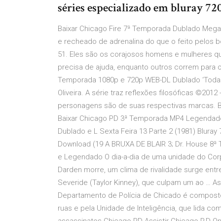
séries especializado em bluray 7
Baixar Chicago Fire 7ª Temporada Dublado Mega
e recheado de adrenalina do que o feito pelos 
51. Eles são os corajosos homens e mulheres 
precisa de ajuda, enquanto outros correm para 
Temporada 1080p e 720p WEB-DL Dublado ‘Toda
Oliveira. A série traz reflexões filosóficas ©201
personagens são de suas respectivas marcas. B
Baixar Chicago PD 3ª Temporada MP4 Legendad
Dublado e L Sexta Feira 13 Parte 2 (1981) Blura
Download (19 A BRUXA DE BLAIR 3; Dr. House 8ª
e Legendado O dia-a-dia de uma unidade do Co
Darden morre, um clima de rivalidade surge ent
Severide (Taylor Kinney), que culpam um ao … Ass
Departamento de Polícia de Chicado é composto
ruas e pela Unidade de Inteligência, que lida c