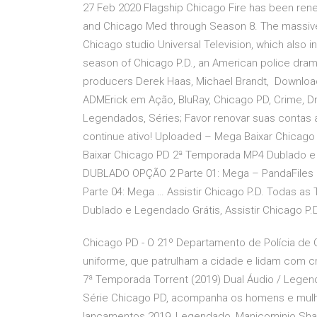
27 Feb 2020 Flagship Chicago Fire has been ren
and Chicago Med through Season 8. The massive 
Chicago studio Universal Television, which also 
season of Chicago P.D., an American police drama
producers Derek Haas, Michael Brandt, Downlo
ADMErick em Ação, BluRay, Chicago PD, Crime, 
Legendados, Séries; Favor renovar suas contas 
continue ativo! Uploaded – Mega Baixar Chicag
Baixar Chicago PD 2ª Temporada MP4 Dublado 
DUBLADO OPÇÃO 2 Parte 01: Mega – PandaFiles P
Parte 04: Mega … Assistir Chicago P.D. Todas as
Dublado e Legendado Grátis, Assistir Chicago P.
Chicago PD - O 21º Departamento de Polícia de C
uniforme, que patrulham a cidade e lidam com cr
7ª Temporada Torrent (2019) Dual Áudio / Leg
Série Chicago PD, acompanha os homens e mulher
lançamentos 2019, Legendado, Manicominio Share 