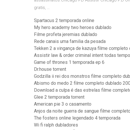
assassinatos.Chicago PD Assistir Chicago P.D Onl
gratis, …
Spartacus 2 temporada online
My hero academy two heroes dublado
Filme profeta jeremias dublado
Rede canais uma familia da pesada
Tekken 2 a vingança de kazuya filme completo
Assistir law & order criminal intent todas temp
Game of thrones 1 temporada ep 6
Dr.house torrent
Godzilla ii rei dos monstros filme completo du
Abismo do medo 2 filme completo dublado 20
Download a culpa é das estrelas filme complet
Glee 2 temporada torrent
American pie 3 o casamento
Anjos da noite guerra de sangue filme complet
The fosters online legendado 4 temporada
Wi fi ralph dubladores