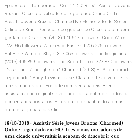
Episódios. 1 Temporada 1 Oct. 14, 2018. 1x1. Assistir Jovens
Bruxas - Charmed Dublado ou Legendado Online Grátis.
Assista Jovens Bruxas - Charmed No Melhor Site de Series
Online do Brasil! Pessoas que gostam de Charmed também
gostam de Charmed (2018) 171.647 followers. Good Witch
122.946 followers. Witches of East End 206.275 followers.
Buffy the Vampire Slayer 317.066 followers. The Magicians
(2015) 405.369 followers. The Secret Circle 323.870 followers.
It's similar. 17 thoughts on “ Charmed (2018) – 1ª Temporada
Legendado ” Andy Trevisan disse: Claramente se vê que as
atrizes não estão à vontade com seus papéis. Brenda,
assista à série original se vc puder, aí irá entender todos os
comentários postados. Eu estou acompanhando apenas
para ter algo para assistir.
18/10/2018 · Assistir Série Jovens Bruxas (Charmed)
Online Legendado em HD. Três irmãs moradores de
uma cidade universitária acabam de descobrir que