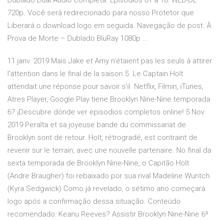
Dublado Dual Áudio Completa. Episódios 01 a 18: WEB-DL
720p. Você será redirecionado para nosso Protetor que
Liberará o download logo em seguida. Navegação de post. À
Prova de Morte – Dublado BluRay 1080p …
11 janv. 2019 Mais Jake et Amy n'étaient pas les seuls à attirer
l'attention dans le final de la saison 5. Le Captain Holt
attendait une réponse pour savoir s'il Netflix, Filmin, iTunes,
Atres Player, Google Play tiene Brooklyn Nine-Nine temporada
6? ¡Descubre dónde ver episodios completos online! 5 Nov
2019 Peralta et sa joyeuse bande du commissariat de
Brooklyn sont de retour. Holt, rétrogradé, est contraint de
revenir sur le terrain, avec une nouvelle partenaire. No final da
sexta temporada de Brooklyn Nine-Nine, o Capitão Holt
(Andre Braugher) foi rebaixado por sua rival Madeline Wuntch
(Kyra Sedgwick).Como já revelado, o sétimo ano começará
logo após a confirmação dessa situação. Conteúdo
recomendado: Keanu Reeves? Assistir Brooklyn Nine-Nine 6ª