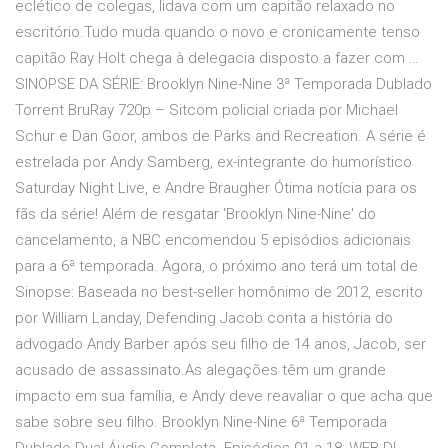
eclético de colegas, lidava com um capitão relaxado no
escritório.Tudo muda quando o novo e cronicamente tenso
capitão Ray Holt chega à delegacia disposto a fazer com …
SINOPSE DA SÉRIE: Brooklyn Nine-Nine 3ª Temporada Dublado
Torrent BruRay 720p – Sitcom policial criada por Michael
Schur e Dan Goor, ambos de Parks and Recreation. A série é
estrelada por Andy Samberg, ex-integrante do humorístico
Saturday Night Live, e Andre Braugher Ótima notícia para os
fãs da série! Além de resgatar 'Brooklyn Nine-Nine' do
cancelamento, a NBC encomendou 5 episódios adicionais
para a 6ª temporada. Agora, o próximo ano terá um total de
Sinopse: Baseada no best-seller homônimo de 2012, escrito
por William Landay, Defending Jacob conta a história do
advogado Andy Barber após seu filho de 14 anos, Jacob, ser
acusado de assassinato.As alegações têm um grande
impacto em sua família, e Andy deve reavaliar o que acha que
sabe sobre seu filho. Brooklyn Nine-Nine 6ª Temporada