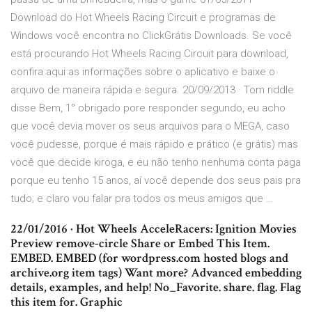
Download do Hot Wheels Racing Circuit e programas de
Windows você encontra no ClickGrátis Downloads. Se você
está procurando Hot Wheels Racing Circuit para download,
confira aqui as informações sobre o aplicativo e baixe o
arquivo de maneira rápida e segura. 20/09/2013 · Tom riddle
disse Bem, 1° obrigado pore responder segundo, eu acho
que você devia mover os seus arquivos para o MEGA, caso
você pudesse, porque é mais rápido e prático (e grátis) mas
você que decide kiroga, e eu não tenho nenhuma conta paga
porque eu tenho 15 anos, aí você depende dos seus pais pra
tudo; e claro vou falar pra todos os meus amigos que …
22/01/2016 · Hot Wheels AcceleRacers: Ignition Movies
Preview remove-circle Share or Embed This Item.
EMBED. EMBED (for wordpress.com hosted blogs and
archive.org item
tags) Want more? Advanced embedding
details, examples, and help! No_Favorite. share. flag. Flag
this item for. Graphic