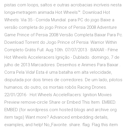
pistas com loops, saltos e outras acrobacias incríveis nesta
longa-metragem animada Hot Wheels™. Download Hot
Wheels: Via 35 - Corrida Mundial. para PC do jogo Baixe a
versão completa do jogo Prince of Persia 2008 Adventure
Game Prince of Persia 2008 Versão Completa Baixar Para Pc.
Download Torrent do Jogo Prince of Persia: Warrior Within
Completo Grátis Full. Aug 10th. 07/07/2013 · BAIXAR - Filme
Hot Wheels Acceleracers Ignição - Dublado. domingo, 7 de
julho de 2013 Marcadores: Desenhos e Animes Para Baixar .
Corra Pela Vida! Esta é uma batalha em alta velocidade,
disputada por dois times de corredores. De um lado, pilotos
humanos; do outro, os mortais robôs Racing Drones.
22/01/2016 · Hot Wheels AcceleRacers: Ignition Movies
Preview remove-circle Share or Embed This Item. EMBED.
EMBED (for wordpress.com hosted blogs and archive.org
item
tags) Want more? Advanced embedding details,
examples, and help! No_Favorite. share. flag. Flag this item