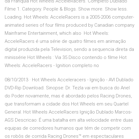
da Franquia Hot Wheels AcceleRacers. Completo Dublado
Filme 1. Category. People & Blogs. Show more. Show less.
Loading. Hot Wheels: AcceleRacers is a 2005-2006 computer-
animated series of four films produced by Canadian company
Mainframe Entertainment, which also Hot Wheels:
AcceleRacers é uma série de quatro filmes em animação
digital produzida pela Television, sendo a sequencia direta da
minissérie Hot Wheels : Via 35 Disco contendo o filme Hot
Wheels: AcceleRacers - Ignition completo no
08/10/2013 · Hot Wheels Acceleracers - Ignição - AVI Dublado
DVD-Rip Download. Sinopse: Dr. Tezla vai em busca do Anel
do Poder novamente, mas é abordado pelos Racing Drones,
que transformam a cidade dos Hot Wheels em seu Quartel
General. Hot Wheels AcceleRacers Ignição Dublado Marcos-
AGS Descricao: É uma batalha em alta velocidade entre duas
equipas de corredores humanos que tém de competir com
os robôs de corrida Racing Drones™ em espectaculares