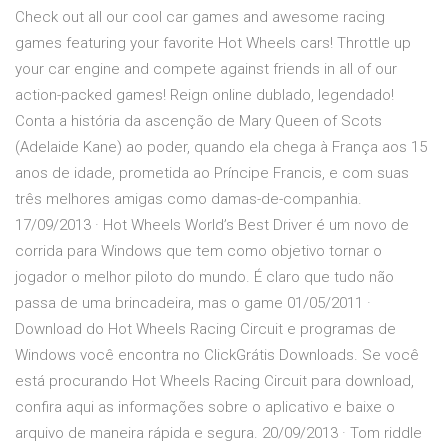
Check out all our cool car games and awesome racing
games featuring your favorite Hot Wheels cars! Throttle up
your car engine and compete against friends in all of our
action-packed games! Reign online dublado, legendado!
Conta a história da ascenção de Mary Queen of Scots
(Adelaide Kane) ao poder, quando ela chega à França aos 15
anos de idade, prometida ao Príncipe Francis, e com suas
três melhores amigas como damas-de-companhia.
17/09/2013 · Hot Wheels World’s Best Driver é um novo de
corrida para Windows que tem como objetivo tornar o
jogador o melhor piloto do mundo. É claro que tudo não
passa de uma brincadeira, mas o game 01/05/2011 ·
Download do Hot Wheels Racing Circuit e programas de
Windows você encontra no ClickGrátis Downloads. Se você
está procurando Hot Wheels Racing Circuit para download,
confira aqui as informações sobre o aplicativo e baixe o
arquivo de maneira rápida e segura. 20/09/2013 · Tom riddle