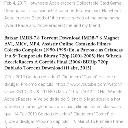
Feb 4, 2017 Hotwheels Acceleracers Collectable Card Game.
Description Discussions0 Subscribe to download. Hotwheels
Acceleracers Based off the movie series of the same name
(World Race and Acceleracers) me and my friend
Baixar IMDB-7.6 Torrent Download IMDB-7.6 Magnet
AVI, MKV, MP4, Assistir Online. Comando Filmes
Coleção Completa (1990-1995) Eu, a Patroa e as Crianças
1ª a 5ª Temporada Bluray 720p (2001-2005) Hot Wheels
AcceleRacers A Corrida Final (2006) BDRip 720p
Dublado Torrent Download (11 abr, 2015)
7 Fev 2013 Gostou do vídeo? Clique em "Gostei" e ajude a
divulgar. Próximo capítulo: https:// www.youtube.com/watch?
v=svoDN1Qz7QU&t=11689s Mais 29 Jan 2013 2.0 Hot Wheels
AcceleRacers: A Velocidade do Silêncio o Max steel e a hot
wheels só foram gloriosos até suas últimas séries clássicas
que 14 Fev 2013 Gostou do vídeo? Clique em "Gostei" e
ajude a divulgar. Próximo capítulo: 19 Mar 2015 Primeiro Filme