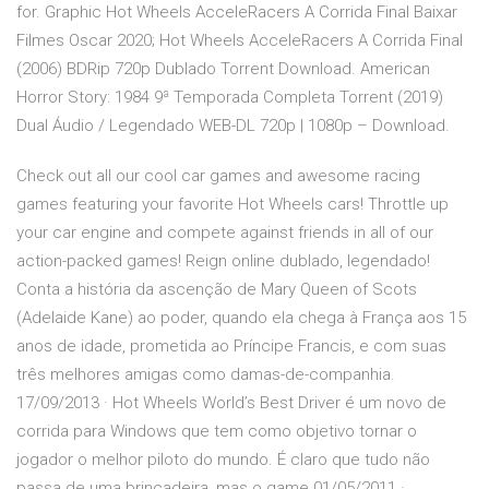
for. Graphic Hot Wheels AcceleRacers A Corrida Final Baixar
Filmes Oscar 2020; Hot Wheels AcceleRacers A Corrida Final
(2006) BDRip 720p Dublado Torrent Download. American
Horror Story: 1984 9ª Temporada Completa Torrent (2019)
Dual Áudio / Legendado WEB-DL 720p | 1080p – Download.
Check out all our cool car games and awesome racing
games featuring your favorite Hot Wheels cars! Throttle up
your car engine and compete against friends in all of our
action-packed games! Reign online dublado, legendado!
Conta a história da ascenção de Mary Queen of Scots
(Adelaide Kane) ao poder, quando ela chega à França aos 15
anos de idade, prometida ao Príncipe Francis, e com suas
três melhores amigas como damas-de-companhia.
17/09/2013 · Hot Wheels World’s Best Driver é um novo de
corrida para Windows que tem como objetivo tornar o
jogador o melhor piloto do mundo. É claro que tudo não
passa de uma brincadeira, mas o game 01/05/2011 ·