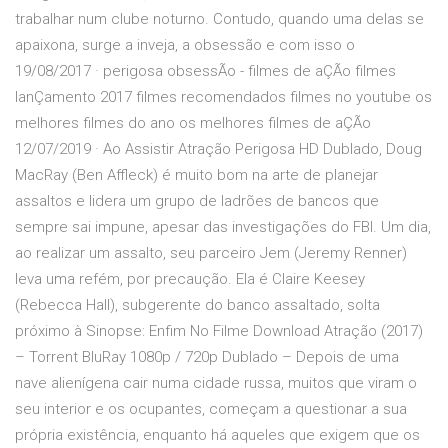
trabalhar num clube noturno. Contudo, quando uma delas se
apaixona, surge a inveja, a obsessão e com isso o
19/08/2017 · perigosa obsessÃo - filmes de aÇÃo filmes
lanÇamento 2017 filmes recomendados filmes no youtube os
melhores filmes do ano os melhores filmes de aÇÃo
12/07/2019 · Ao Assistir Atração Perigosa HD Dublado, Doug
MacRay (Ben Affleck) é muito bom na arte de planejar
assaltos e lidera um grupo de ladrões de bancos que
sempre sai impune, apesar das investigações do FBI. Um dia,
ao realizar um assalto, seu parceiro Jem (Jeremy Renner)
leva uma refém, por precaução. Ela é Claire Keesey
(Rebecca Hall), subgerente do banco assaltado, solta
próximo à Sinopse: Enfim No Filme Download Atração (2017)
– Torrent BluRay 1080p / 720p Dublado – Depois de uma
nave alienígena cair numa cidade russa, muitos que viram o
seu interior e os ocupantes, começam a questionar a sua
própria existência, enquanto há aqueles que exigem que os