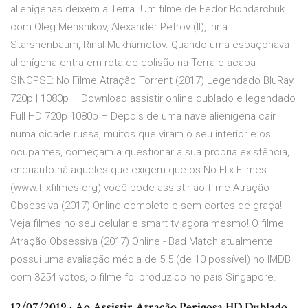
alienígenas deixem a Terra. Um filme de Fedor Bondarchuk
com Oleg Menshikov, Alexander Petrov (II), Irina
Starshenbaum, Rinal Mukhametov. Quando uma espaçonava
alienígena entra em rota de colisão na Terra e acaba
SINOPSE: No Filme Atração Torrent (2017) Legendado BluRay
720p | 1080p – Download assistir online dublado e legendado
Full HD 720p 1080p – Depois de uma nave alienígena cair
numa cidade russa, muitos que viram o seu interior e os
ocupantes, começam a questionar a sua própria existência,
enquanto há aqueles que exigem que os No Flix Filmes
(www.flixfilmes.org) você pode assistir ao filme Atração
Obsessiva (2017) Online completo e sem cortes de graça!
Veja filmes no seu celular e smart tv agora mesmo! O filme
Atração Obsessiva (2017) Online - Bad Match atualmente
possui uma avaliação média de 5.5 (de 10 possível) no IMDB
com 3254 votos, o filme foi produzido no país Singapore.
12/07/2019 · Ao Assistir Atração Perigosa HD Dublado,