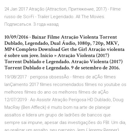
24 Jan 2017 Atração (Attraction, Притяжение, 2017) - Filme
russo de Sci-Fi - Trailer Legendado. All The Movies.
Подписаться. 3 года назад
10/09/2016 · Baixar Filme Atração Violenta Torrent
Dublado, Legendado, Dual Áudio, 1080p, 720p, MKV,
MP4 Completo Download Get the Girl Atração violenta
é sobre um jove. Início » Atração Violenta (2017)
Torrent Dublado e Legendado. Atração Violenta (2017)
Torrent Dublado e Legendado. 9 de setembro de 2016.
19/08/2017 · perigosa obsessÃo - filmes de aÇÃo filmes
lanÇamento 2017 filmes recomendados filmes no youtube os
melhores filmes do ano os melhores filmes de aÇÃo
12/07/2019 · Ao Assistir Atração Perigosa HD Dublado, Doug
MacRay (Ben Affleck) é muito bom na arte de planejar
assaltos e lidera um grupo de ladrões de bancos que
sempre sai impune, apesar das investigações do FBI. Um dia,
ao realizar um assalto, seu parceiro Jem (Jeremy Renner)