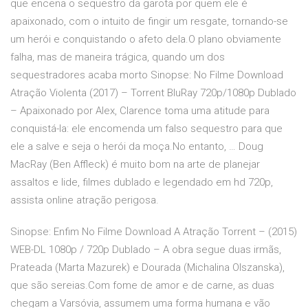
que encena o sequestro da garota por quem ele é
apaixonado, com o intuito de fingir um resgate, tornando-se
um herói e conquistando o afeto dela.O plano obviamente
falha, mas de maneira trágica, quando um dos
sequestradores acaba morto Sinopse: No Filme Download
Atração Violenta (2017) – Torrent BluRay 720p/1080p Dublado
– Apaixonado por Alex, Clarence toma uma atitude para
conquistá-la: ele encomenda um falso sequestro para que
ele a salve e seja o herói da moça.No entanto, … Doug
MacRay (Ben Affleck) é muito bom na arte de planejar
assaltos e lide, filmes dublado e legendado em hd 720p,
assista online atração perigosa.
Sinopse: Enfim No Filme Download A Atração Torrent – (2015)
WEB-DL 1080p / 720p Dublado – A obra segue duas irmãs,
Prateada (Marta Mazurek) e Dourada (Michalina Olszanska),
que são sereias.Com fome de amor e de carne, as duas
chegam a Varsóvia, assumem uma forma humana e vão