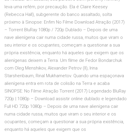
leva uma refém, por precaução. Ela é Claire Keesey
(Rebecca Hall), subgerente do banco assaltado, solta
próximo à Sinopse: Enfim No Filme Download Atração (2017)
– Torrent BluRay 1080p / 720p Dublado – Depois de uma
nave alienígena cair numa cidade russa, muitos que viram o
seu interior e os ocupantes, começam a questionar a sua
própria existência, enquanto há aqueles que exigem que os
alienígenas deixem a Terra. Um filme de Fedor Bondarchuk
com Oleg Menshikov, Alexander Petrov (II), Irina
Starshenbaum, Rinal Mukhametov. Quando uma espaçonava
alienígena entra em rota de colisão na Terra e acaba
SINOPSE: No Filme Atração Torrent (2017) Legendado BluRay
720p | 1080p – Download assistir online dublado e legendado
Full HD 720p 1080p – Depois de uma nave alienígena cair
numa cidade russa, muitos que viram o seu interior e os
ocupantes, começam a questionar a sua própria existência,
enquanto há aqueles que exigem que os