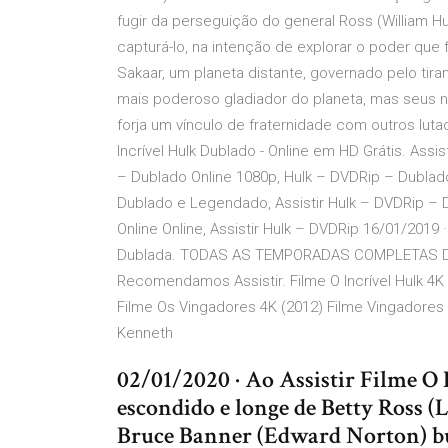
fugir da perseguição do general Ross (William Hur
capturá-lo, na intenção de explorar o poder que
Sakaar, um planeta distante, governado pelo tir
mais poderoso gladiador do planeta, mas seus
forja um vínculo de fraternidade com outros luta
Incrível Hulk Dublado - Online em HD Grátis. Assi
– Dublado Online 1080p, Hulk – DVDRip – Dublado
Dublado e Legendado, Assistir Hulk – DVDRip – D
Online Online, Assistir Hulk – DVDRip 16/01/2019
Dublada. TODAS AS TEMPORADAS COMPLETAS 
Recomendamos Assistir. Filme O Incrível Hulk 4K 
Filme Os Vingadores 4K (2012) Filme Vingadores 3 
Kenneth
02/01/2020 · Ao Assistir Filme 
escondido e longe de Betty Ross (L
Bruce Banner (Edward Norton) bu