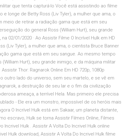
militar que tenta capturá-lo Você está assistindo ao filme
o e longe de Betty Ross (Liv Tyler), a mulher que ama, o
m meio de retirar a radiação gama que está em seu
rseguição do general Ross (William Hurt), seu grande
, na 02/01/2020 · Ao Assistir Filme O Incrível Hulk em HD
 (Liv Tyler), a mulher que ama, o cientista Bruce Banner
adiação gama que está em seu sangue. Ao mesmo tempo
(William Hurt), seu grande inimigo, e da máquina militar
· Assistir Thor: Ragnarok Online Em HD 720p, 1080p
do outro lado do universo, sem seu martelo, e se vê em
gnarok, a destruição de seu lar e o fim da civilização
erosa ameaça, a terrível Hela. Mas primeiro ele precisa
Dublado - Ele era um monstro, impossível de os heróis mais
ora O Incrível Hulk está em Sakaar, um planeta distante,
 escravo, Hulk se torna Assistir Filmes Online, Filmes
o Incrivel Hulk . Assistir A Volta Do Incrivel Hulk online
el Hulk download, Assistir A Volta Do Incrivel Hulk filme