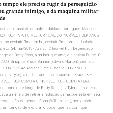
 tempo ele precisa fugir da perseguição
eu grande inimigo, e da máquina militar
 de
 dublado - assistir completo dublado portugues. Marianna
2020 HULK 1978 | O MELHOR FILME DO INCRÍVEL HULK ANOS
mo assistir filme em hd, assistir filme online, dublado
leto 24/mai/2019 - Assistir O Incrível Hulk Legendado
longe de Betty Ross, a mulher que ama, o cientista Bruce O
e 2020. Sinopse: Bruce Banner (Edward Norton), cientista
2 Jun 2008 Ao Assistir Filme O Incrível Hulk em HD
s (Liv Tyler), a mulher que ama, o cientista Bruce 3 Mar
CRÍVEL HULK COMO A O INCRÍVEL HULK COMO A FERA
escondido e longe de Betty Ross (Liv Tyler), a mulher que
busca um meio de retirar a radiação gama que está em seu
rseguição do general Ross (William Hurt), seu grande
lo, na intenção de explorar o poder que faz com que