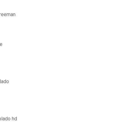
freeman
be
lado
blado hd