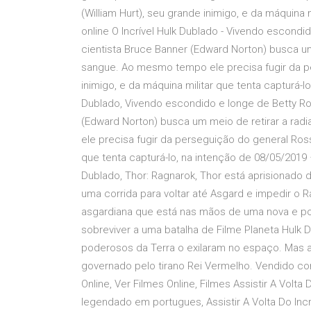
(William Hurt), seu grande inimigo, e da máquina 
online O Incrível Hulk Dublado - Vivendo escondid
cientista Bruce Banner (Edward Norton) busca u
sangue. Ao mesmo tempo ele precisa fugir da pe
inimigo, e da máquina militar que tenta capturá-lo
Dublado, Vivendo escondido e longe de Betty Ross
(Edward Norton) busca um meio de retirar a r
ele precisa fugir da perseguição do general Ross 
que tenta capturá-lo, na intenção de 08/05/2019 
Dublado, Thor: Ragnarok, Thor está aprisionado 
uma corrida para voltar até Asgard e impedir o Ra
asgardiana que está nas mãos de uma nova e pod
sobreviver a uma batalha de Filme Planeta Hulk 
poderosos da Terra o exilaram no espaço. Mas ag
governado pelo tirano Rei Vermelho. Vendido como
Online, Ver Filmes Online, Filmes Assistir A Volta D
legendado em portugues, Assistir A Volta Do Incriv