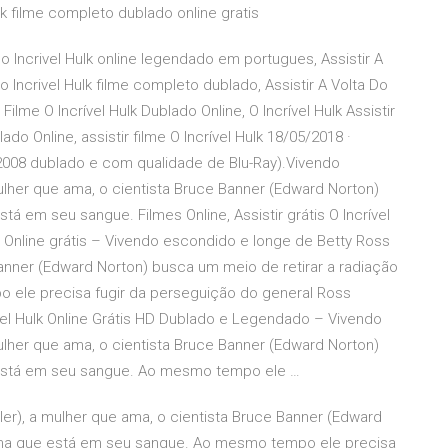
lk filme completo dublado online gratis
a Do Incrivel Hulk online legendado em portugues, Assistir A
Do Incrivel Hulk filme completo dublado, Assistir A Volta Do
Filme O Incrível Hulk Dublado Online, O Incrível Hulk Assistir
ado Online, assistir filme O Incrível Hulk 18/05/2018 ·
e 2008 dublado e com qualidade de Blu-Ray).Vivendo
ulher que ama, o cientista Bruce Banner (Edward Norton)
á em seu sangue. Filmes Online, Assistir grátis O Incrível
o Online grátis – Vivendo escondido e longe de Betty Ross
 Banner (Edward Norton) busca um meio de retirar a radiação
ele precisa fugir da perseguição do general Ross
rível Hulk Online Grátis HD Dublado e Legendado – Vivendo
ulher que ama, o cientista Bruce Banner (Edward Norton)
 está em seu sangue. Ao mesmo tempo ele …
ler), a mulher que ama, o cientista Bruce Banner (Edward
ama que está em seu sangue. Ao mesmo tempo ele precisa