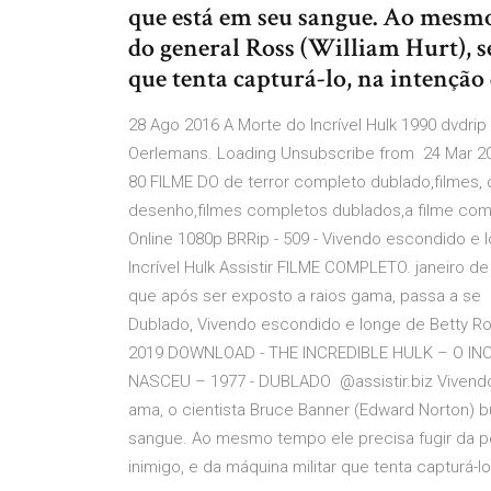
que está em seu sangue. Ao mesmo
do general Ross (William Hurt), s
que tenta capturá-lo, na intenção
28 Ago 2016 A Morte do Incrível Hulk 1990 dvdrip
Oerlemans. Loading Unsubscribe from 24 Mar 
80 FILME DO de terror completo dublado,filmes, co
desenho,filmes completos dublados,a filme comp
Online 1080p BRRip - 509 - Vivendo escondido e 
Incrível Hulk Assistir FILME COMPLETO. janeiro d
que após ser exposto a raios gama, passa a se 1
Dublado, Vivendo escondido e longe de Betty Ros
2019 DOWNLOAD - THE INCREDIBLE HULK – O IN
NASCEU – 1977 - DUBLADO @assistir.biz Vivendo 
ama, o cientista Bruce Banner (Edward Norton) 
sangue. Ao mesmo tempo ele precisa fugir da pe
inimigo, e da máquina militar que tenta capturá-