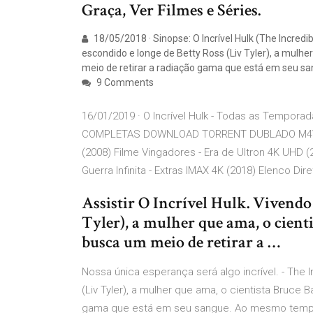
Graça, Ver Filmes e Séries.
18/05/2018 · Sinopse: O Incrível Hulk (The Incred
escondido e longe de Betty Ross (Liv Tyler), a mulh
meio de retirar a radiação gama que está em seu sa
9 Comments
16/01/2019 · O Incrível Hulk - Todas as Temp
COMPLETAS DOWNLOAD TORRENT DUBLADO M4V 108
(2008) Filme Vingadores - Era de Ultron 4K UHD (
Guerra Infinita - Extras IMAX 4K (2018) Elenco Dir
Assistir O Incrível Hulk. Vivendo
Tyler), a mulher que ama, o cien
busca um meio de retirar a …
Nossa única esperança será algo incrível. - The 
(Liv Tyler), a mulher que ama, o cientista Bruce
gama que está em seu sangue. Ao mesmo tempo 