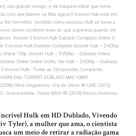
t), seu grande inimigo, e da máquina militar que tenta
 faz com que Banner se Mas agora O Incrível Hulk está em
ano Rei Vermelho. Vendido como escravo, Hulk se torna o
 novos donos recebem mais do que esperava quando ele
dores. Assistir O Incrível Hulk Dublado Completo Online O
stir O Incrível Hulk Dublado Completo Assistir Hulk – DVDRip
 Online 720p, Assistir Hulk – DVDRip – Dublado Online
ublado Online Online Grátis, Ver Hulk – DVDRip – Dublado
 · O Incrível Hulk - Todas as Temporadas Completas
DOWNLOAD TORRENT DUBLADO M4V 1080P.
(2008) Filme Vingadores - Era de Ultron 4K UHD (2015)
- Guerra Infinita - Extras IMAX 4K (2018) Elenco Diretores:
O Incrível Hulk em HD Dublado, Vivendo
iv Tyler), a mulher que ama, o cientista
sca um meio de retirar a radiação gama