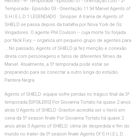
Heroes - 4ª Temporada - Episódio 01 - Orientação Lost - 2ª
Temporada - Episódio 03 - Orientação 11:54 Marvel Agents of
S.H.I.E.L.D 1 LEGENDADO . Sinopse: A trama de Agents of
SHIELD se passa depois da batalha por Nova York de Os
Vingadores. O agente Phil Coulson – cuja morte foi forjada
por Nick Fury – organiza um pequeno grupo de agentes para
… No passado, Agents of SHIELD já fez menção e conexão
direta com personagens e fatos de diferentes filmes da
Marvel. Atualmente, a 5ª temporada pode estar se
preparando para se conectar a outro longa do estúdio:
Pantera Negra.
Agents of SHIELD: equipe sofre perdas no trágico final da 5ª
temporada [SPOILERS] Por Giovanna Tortato há quase 2 anos
atrás 0 Agents of SHIELD: Graviton acredita ser o herói em
cena da 5ª season finale Por Giovanna Tortato há quase 2
anos atrás 0 Agents of SHIELD: clima de despedida e fim do
mundo no trailer da 5ª season finale Agents Of S.H.I.E.L.D.