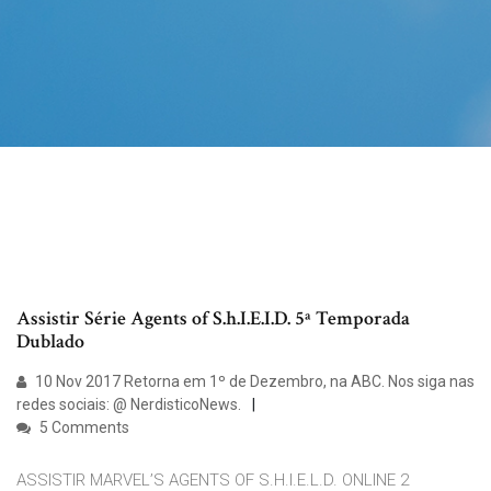
Assistir Série Agents of S.h.I.E.I.D. 5ª Temporada
Dublado
10 Nov 2017 Retorna em 1º de Dezembro, na ABC. Nos siga nas
redes sociais: @ NerdisticoNews.
5 Comments
ASSISTIR MARVEL’S AGENTS OF S.H.I.E.L.D. ONLINE 2