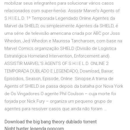
mobilizar seus integrantes para solucionar vários casos
relacionados com super-heróis. Assistir Marvel’s Agents of
S.H.I.E.L.D. 1ª Temporada Legendado Online.Agentes da
Marvel da SHIELD, ou simplesmente Agentes da SHIELD, é
uma série de televisão americana criada por ABC por Joss
Whedon, Jed Whedon e Maurissa Tancharoen, com base na
Marvel Comics organização SHIELD (Divisão de Logística
Estratégica Homeland Intervention, Enforcement and).
ASSISTIR MARVEL’S AGENTS OF S.H.I.E.L.D. ONLINE 2
TEMPORADA DUBLADO E LEGENDADO, Download, Baixar,
Episódios, Season, Episode, Online. Sinopse:A trama de
Agents of SHIELD se passa depois da batalha por Nova York
de Os Vingadores.O agente Phil Coulson – cuja morte foi
forjada por Nick Fury – organiza um pequeno grupo de
agentes para resolver casos que ainda não foram …
Download the big bang theory dublado torrent
Night hunter legenda popcorn