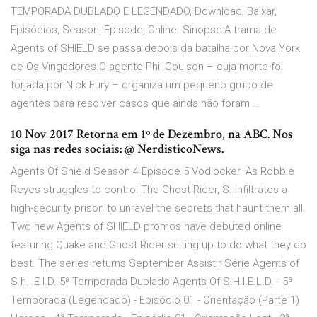
TEMPORADA DUBLADO E LEGENDADO, Download, Baixar,
Episódios, Season, Episode, Online. Sinopse:A trama de
Agents of SHIELD se passa depois da batalha por Nova York
de Os Vingadores.O agente Phil Coulson – cuja morte foi
forjada por Nick Fury – organiza um pequeno grupo de
agentes para resolver casos que ainda não foram …
10 Nov 2017 Retorna em 1º de Dezembro, na ABC. Nos
siga nas redes sociais: @ NerdisticoNews.
Agents Of Shield Season 4 Episode 5 Vodlocker. As Robbie
Reyes struggles to control The Ghost Rider, S. infiltrates a
high-security prison to unravel the secrets that haunt them all.
Two new Agents of SHIELD promos have debuted online
featuring Quake and Ghost Rider suiting up to do what they do
best. The series returns September Assistir Série Agents of
S.h.I.E.I.D. 5ª Temporada Dublado Agents Of S.H.I.E.L.D. - 5ª
Temporada (Legendado) - Episódio 01 - Orientação (Parte 1)