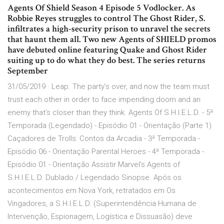
Agents Of Shield Season 4 Episode 5 Vodlocker. As
Robbie Reyes struggles to control The Ghost Rider, S.
infiltrates a high-security prison to unravel the secrets
that haunt them all. Two new Agents of SHIELD promos
have debuted online featuring Quake and Ghost Rider
suiting up to do what they do best. The series returns
September
31/05/2019 · Leap. The party’s over, and now the team must
trust each other in order to face impending doom and an
enemy that’s closer than they think. Agents Of S.H.I.E.L.D. - 5ª
Temporada (Legendado) - Episódio 01 - Orientação (Parte 1)
Caçadores de Trolls: Contos da Arcadia - 3ª Temporada -
Episódio 06 - Orientação Parental Heroes - 4ª Temporada -
Episódio 01 - Orientação Assistir Marvel's Agents of
S.H.I.E.L.D. Dublado / Legendado Sinopse. Após os
acontecimentos em Nova York, retratados em Os
Vingadores, a S.H.I.E.L.D. (Superintendência Humana de
Intervenção, Espionagem, Logística e Dissuasão) deve