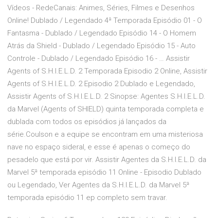
Vídeos - RedeCanais: Animes, Séries, Filmes e Desenhos
Online! Dublado / Legendado 4ª Temporada Episódio 01 - O
Fantasma - Dublado / Legendado Episódio 14 - O Homem
Atrás da Shield - Dublado / Legendado Episódio 15 - Auto
Controle - Dublado / Legendado Episódio 16 - … Assistir
Agents of S.H.I.E.L.D. 2 Temporada Episodio 2 Online, Assistir
Agents of S.H.I.E.L.D. 2 Episodio 2 Dublado e Legendado,
Assistir Agents of S.H.I.E.L.D. 2 Sinopse: Agentes S.H.I.E.L.D.
da Marvel (Agents of SHIELD) quinta temporada completa e
dublada com todos os episódios já lançados da
série.Coulson e a equipe se encontram em uma misteriosa
nave no espaço sideral, e esse é apenas o começo do
pesadelo que está por vir. Assistir Agentes da S.H.I.E.L.D. da
Marvel 5ª temporada episódio 11 Online - Episodio Dublado
ou Legendado, Ver Agentes da S.H.I.E.L.D. da Marvel 5ª
temporada episódio 11 ep completo sem travar.