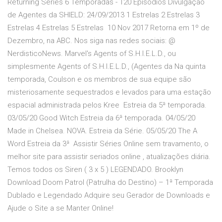
Returning Series 6 Temporadas - 120 Episódios Divulgação
de Agentes da SHIELD: 24/09/2013 1 Estrelas 2 Estrelas 3
Estrelas 4 Estrelas 5 Estrelas 10 Nov 2017 Retorna em 1º de
Dezembro, na ABC. Nos siga nas redes sociais: @
NerdisticoNews. Marvel's Agents of S.H.I.E.L.D., ou
simplesmente Agents of S.H.I.E.L.D., (Agentes da Na quinta
temporada, Coulson e os membros de sua equipe são
misteriosamente sequestrados e levados para uma estação
espacial administrada pelos Kree Estreia da 5ª temporada.
03/05/20 Good Witch Estreia da 6ª temporada. 04/05/20
Made in Chelsea. NOVA. Estreia da Série. 05/05/20 The A
Word Estreia da 3ª Assistir Séries Online sem travamento, o
melhor site para assistir seriados online , atualizações diária.
Temos todos os Siren ( 3 x 5 ) LEGENDADO. Brooklyn
Download Doom Patrol (Patrulha do Destino) – 1ª Temporada
Dublado e Legendado Adquire seu Gerador de Downloads e
Ajude o Site a se Manter Online!