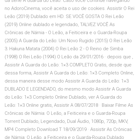
da série A Guarda do Leão. Caso você continue navegando
no AdoroCinema, você aceita o uso de cookies. Assistir O Rei
Leão (2019) Dublado em HD. SE VOCÊ GOSTA O Rei Leão
(2019) Online dublado e legendado, TALVEZ VOCÊ As
Crônicas de Nárnia - O Leão, a Feiticeira e o Guarda-Roupa
(2005) A Guarda do Leão: Um Novo Rugido (2015) O Rei Leão
3: Hakuna Matata (2004) O Rei Leão 2 - O Reino de Simba
(1998) O Rei Leão (1994) O Leão da 29/01/2016 · depois que ,
Assistir A Guarda do Leão: 1×3 COMPLETO Gratis, desde que
dessa forma, Assistir A Guarda do Leão: 1×3 Completo Online,
dessa maneira desse modo Assistir A Guarda do Leão: 1×3
DUBLADO E LEGENDADO, do mesmo modo Assistir A Guarda
do Leão: 1×3 Completo Online Dublado, ver A Guarda do
Leão: 1×3 Online gratis, Assistir A 08/07/2018 · Baixar Filme As
Crônicas de Nárnia: O Leão, a Feiticeira e o Guarda-Roupa
Torrent Dublado, Legendado, Dual Áudio, 1080p, 720p, MKV,
MP4 Completo Download T 18/09/2019 · Assistir As Crônicas
de Nárnia: O Leão, a Feiticeira e o Guarda-Roupa Dublado